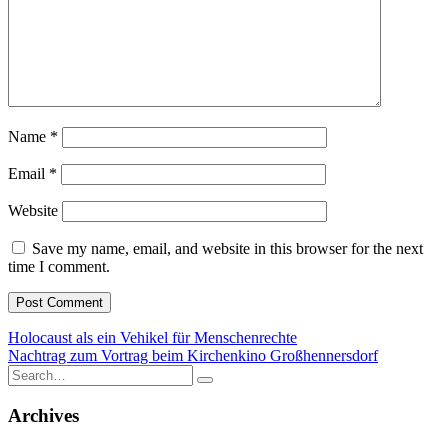
Name
*
Email
*
Website
Save my name, email, and website in this browser for the next
time I comment.
Post
Holocaust als ein Vehikel für Menschenrechte
Nachtrag zum Vortrag beim Kirchenkino Großhennersdorf
navigation
Search
for:
Archives