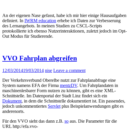
An der eigenen Nase gefasst, habe ich mir hier einige Hausaufgaben
definiert. In
IWRM education
erhebe ich Daten zur Verbesserung
des Lernangebots. In meinen Studien zu CSCL-Scripts
protokollierte ich ebenso Nutzerinteraktionen, zuletzt jedoch im Opt-
Out Modus für Studierende.
VVO Fahrplan abgreifen
12/03/2014
19/03/2014
nise
Leave a comment
Der Verkehrsverbund Oberelbe nutzt zur Fahrplanabfrage eine
System namens EFA der Firma
mentzDV
. Um Fahrplandaten in
maschinenlesbarer Form nutzen zu können, gibt es eine XML-
Schnittstelle. Im Datenportal der Stadt Linz findet sich ein
Dokument
, in dem die Schnittstelle dokumentiert ist. Ein passendes,
jedoch unkommentiertes
Servlet
plus Beispielanwendungen gibt es
anderenorts.
Für den VVO sieht das dann z.B.
so
aus. Die Parameter für die
URL http://efa.vvo-