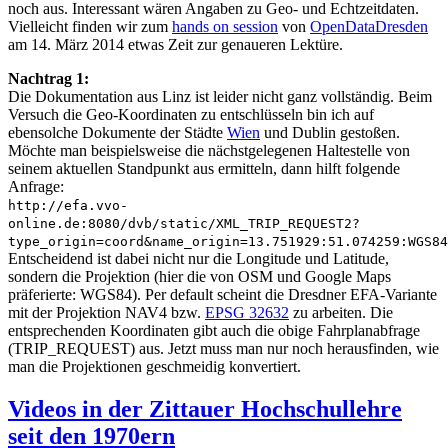
noch aus. Interessant wären Angaben zu Geo- und Echtzeitdaten.
Vielleicht finden wir zum
hands on session
von
OpenDataDresden
am 14. März 2014 etwas Zeit zur genaueren Lektüre.
Nachtrag 1:
Die Dokumentation aus Linz ist leider nicht ganz vollständig. Beim
Versuch die Geo-Koordinaten zu entschlüsseln bin ich auf
ebensolche Dokumente der Städte
Wien
und Dublin gestoßen.
Möchte man beispielsweise die nächstgelegenen Haltestelle von
seinem aktuellen Standpunkt aus ermitteln, dann hilft folgende
Anfrage:
http://efa.vvo-
online.de:8080/dvb/static/XML_TRIP_REQUEST2?
type_origin=coord&name_origin=13.751929:51.074259:WGS84
Entscheidend ist dabei nicht nur die Longitude und Latitude,
sondern die Projektion (hier die von OSM und Google Maps
präferierte: WGS84). Per default scheint die Dresdner EFA-Variante
mit der Projektion NAV4 bzw.
EPSG 32632
zu arbeiten. Die
entsprechenden Koordinaten gibt auch die obige Fahrplanabfrage
(TRIP_REQUEST) aus. Jetzt muss man nur noch herausfinden, wie
man die Projektionen geschmeidig konvertiert.
Videos in der Zittauer Hochschullehre
seit den 1970ern