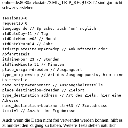
online.de:8080/dvb/static/XML_TRIP_REQUEST2 sind gar nicht
schwer verstehen:
sessionID=0
requestID=0
language=de // Sprache, auch "en" möglich
itdDateDay=11 // Tag
itdDateMonth=03 // Monat
itdDateYear=14 // Jahr
itdTripDateTimeDepArr=dep // Ankunftszeit oder
Abfahrtszeit
itdTimeHour=23 // Stunden
itdTimeMinute=51 // Minuten
place_origin=dresden // Ausgangsort
type_origin=stop // Art des Ausgangspunkts, hier eine
Haltestelle
name_origin=tannenstr // Ausgangshaltestelle
place_destination=dresden // Zielort
type_destination=address // Art des Ziels, hier eine
Adresse
name_destination=bautznerstr+33 // Zieladresse
limit=1 // Anzahl der Ergebnisse
Auch wenn die Daten nicht frei verwendet werden können, hilft es
zumindest den Zugang zu haben. Weitere Tests stehen natürlich