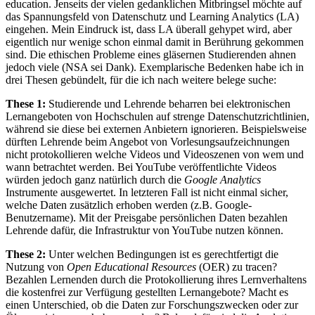
education. Jenseits der vielen gedanklichen Mitbringsel möchte auf
das Spannungsfeld von Datenschutz und Learning Analytics (LA)
eingehen. Mein Eindruck ist, dass LA überall gehypet wird, aber
eigentlich nur wenige schon einmal damit in Berührung gekommen
sind. Die ethischen Probleme eines gläsernen Studierenden ahnen
jedoch viele (NSA sei Dank). Exemplarische Bedenken habe ich in
drei Thesen gebündelt, für die ich nach weitere belege suche:
These 1:
Studierende und Lehrende beharren bei elektronischen
Lernangeboten von Hochschulen auf strenge Datenschutzrichtlinien,
während sie diese bei externen Anbietern ignorieren. Beispielsweise
dürften Lehrende beim Angebot von Vorlesungsaufzeichnungen
nicht protokollieren welche Videos und Videoszenen von wem und
wann betrachtet werden. Bei YouTube veröffentlichte Videos
würden jedoch ganz natürlich durch die
Google Analytics
Instrumente ausgewertet. In letzteren Fall ist nicht einmal sicher,
welche Daten zusätzlich erhoben werden (z.B. Google-
Benutzername). Mit der Preisgabe persönlichen Daten bezahlen
Lehrende dafür, die Infrastruktur von YouTube nutzen können.
These 2:
Unter welchen Bedingungen ist es gerechtfertigt die
Nutzung von
Open Educational Resources
(OER) zu tracen?
Bezahlen Lernenden durch die Protokollierung ihres Lernverhaltens
die kostenfrei zur Verfügung gestellten Lernangebote? Macht es
einen Unterschied, ob die Daten zur Forschungszwecken oder zur