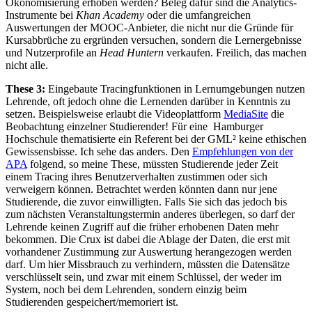
Ökonomisierung erhoben werden? Beleg dafür sind die Analytics-
Instrumente bei
Khan Academy
oder die umfangreichen
Auswertungen der MOOC-Anbieter, die nicht nur die Gründe für
Kursabbrüche zu ergründen versuchen, sondern die Lernergebnisse
und Nutzerprofile an
Head Huntern
verkaufen. Freilich, das machen
nicht alle.
These 3:
Eingebaute Tracingfunktionen in Lernumgebungen nutzen
Lehrende, oft jedoch ohne die Lernenden darüber in Kenntnis zu
setzen. Beispielsweise erlaubt die Videoplattform
MediaSite
die
Beobachtung einzelner Studierender! Für eine Hamburger
Hochschule thematisierte ein Referent bei der GML² keine ethischen
Gewissensbisse. Ich sehe das anders. Den
Empfehlungen von der
APA
folgend, so meine These, müssten Studierende jeder Zeit
einem Tracing ihres Benutzerverhalten zustimmen oder sich
verweigern können. Betrachtet werden könnten dann nur jene
Studierende, die zuvor einwilligten. Falls Sie sich das jedoch bis
zum nächsten Veranstaltungstermin anderes überlegen, so darf der
Lehrende keinen Zugriff auf die früher erhobenen Daten mehr
bekommen. Die Crux ist dabei die Ablage der Daten, die erst mit
vorhandener Zustimmung zur Auswertung herangezogen werden
darf. Um hier Missbrauch zu verhindern, müssten die Datensätze
verschlüsselt sein, und zwar mit einem Schlüssel, der weder im
System, noch bei dem Lehrenden, sondern einzig beim
Studierenden gespeichert/memoriert ist.