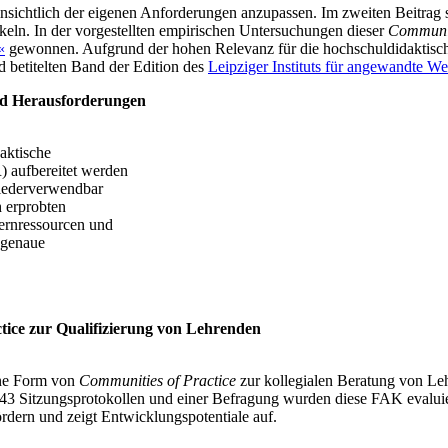
insichtlich der eigenen Anforderungen anzupassen. Im zweiten Beitrag
keln. In der vorgestellten empirischen Untersuchungen dieser
Communit
«
gewonnen. Aufgrund der hohen Relevanz für die hochschuldidaktisch
 betitelten Band der Edition des
Leipziger Instituts für angewandte W
nd Herausforderungen
aktische
 aufbereitet werden
wiederverwendbar
h erprobten
ernressourcen und
 genaue
tice zur Qualifizierung von Lehrenden
eine Form von
Communities of Practice
zur kollegialen Beratung von Le
n 43 Sitzungsprotokollen und einer Befragung wurden diese FAK evaluier
dern und zeigt Entwicklungspotentiale auf.