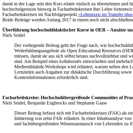
damit in der Lage sein den Kurs relativ einfach zu übernehmen und h
hochschulgrenzen hinweg in Facharbeitskreisen ihre Lehre fortentwic
Facharbeitskreisen im Nachfolgeprojekt
»Lehrpraxis im Transfer plus
Beide Beiträge werden Anfang 2017 in einem noch nicht abschließend
Überführung hochschuldidaktischer Kurse in OER – Ansätze u
Niels Seidel
Der vorliegende Beitrag geht der Frage nach, wie hochschuldid
Weiterbildungsangebote als Open Educational Resources (OER)
müssen, damit sie aus sich selbst heraus nachvollziehbar und 
sind. Am Beispiel eines kollaborativ entwickelten und mehrfac
Mediendidaktik-Workshops wird erläutert, warum neben den L
Lernzielen auch Angaben zur didaktische Durchführung sowie
Kontextinformationen erforderlich sind.
Facharbeitskreise: Hochschulübergreifende Communities of Prac
Niels Seidel, Benjamin Engbrocks und Stephanie Gaaw
Dieser Beitrag befasst sich mit Facharbeitskreisen (FAK) als 
Initiierung von zehn FAK erläutert. In einer Inhaltsanalyse vo
und fachübergreifenden Wissensaustausch von Lehrenden zu för