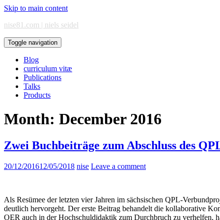
Skip to main content
nise81.com | niels seidel
Toggle navigation
Blog
curriculum vitæ
Publications
Talks
Products
Month:
December 2016
Zwei Buchbeiträge zum Abschluss des QPL
20/12/2016
12/05/2018
nise
Leave a comment
Als Resümee der letzten vier Jahren im sächsischen QPL-Verbundpro
deutlich hervorgeht. Der erste Beitrag behandelt die kollaborative
OER auch in der Hochschuldidaktik zum Durchbruch zu verhelfen, habe