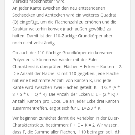
Vierecks “abschnitten” wird.
An jeder Kante zwischen den neu entstandenen
Sechsecken und Achtecken wird ein weiteres Quadrat
(Q) eingefügt, um die Flächenzahl zu erhöhen und die
Struktur weiterhin konvex (nach außen gewölbt) zu
halten. Damit ist der 110-Zackige Grundkörper aber
noch nicht vollständig.
Ob auch der 110-flächige Grundkörper ein konvexer
Polyeder ist können wir wieder mit der Euler-
Charakteristik überprüfen:
Flächen + Ecken − Kanten
= 2.
Die Anzahl der Fläche ist mit 110 gegeben. Jede Fläche
hat eine bestimmte Anzahl von Kanten K, und jede
Kante wird zwischen zwei Flächen geteilt. K = 1/2 * (A *
8 + S * 6 + Q * 4). Die Anzahl der Ecken E: E = (2 * K) /
Anzahl_Kanten_pro_Ecke. Da an jeder Ecke drei Kanten
zusammentreffen, ergibt sich für E: E=2/3 * K.
Wir beginnen zunächst damit die Variablen in der Euler-
Charakteristik zu bestimmen: F + E – K = 2. Wir wissen,
dass F, die Summe aller Flächen, 110 betragen soll, d.h.