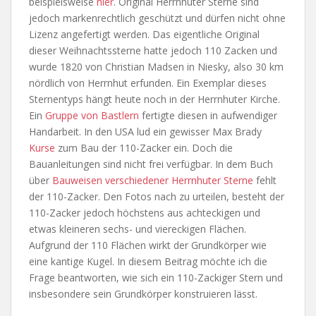
beispielsweise
hier
. Original Herrnhuter Sterne sind
jedoch markenrechtlich geschützt und dürfen nicht ohne
Lizenz angefertigt werden. Das eigentliche Original
dieser Weihnachtssterne hatte jedoch 110 Zacken und
wurde 1820 von Christian Madsen in Niesky, also 30 km
nördlich von Herrnhut erfunden. Ein Exemplar dieses
Sternentyps hängt heute noch in der Herrnhuter Kirche.
Ein
Gruppe von Bastlern
fertigte diesen in aufwendiger
Handarbeit. In den USA lud ein gewisser Max Brady
Kurse
zum Bau der 110-Zacker ein. Doch die
Bauanleitungen sind nicht frei verfügbar. In dem Buch
über
Bauweisen verschiedener Herrnhuter Sterne
fehlt
der 110-Zacker. Den Fotos nach zu urteilen, besteht der
110-Zacker jedoch höchstens aus achteckigen und
etwas kleineren sechs- und viereckigen Flächen.
Aufgrund der 110 Flächen wirkt der Grundkörper wie
eine kantige Kugel. In diesem Beitrag möchte ich die
Frage beantworten, wie sich ein 110-Zackiger Stern und
insbesondere sein Grundkörper konstruieren lässt.