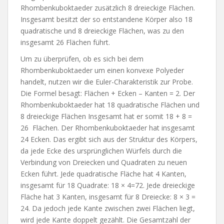
Rhombenkuboktaeder zusätzlich 8 dreieckige Flächen.
Insgesamt besitzt der so entstandene Körper also 18
quadratische und 8 dreieckige Flächen, was zu den
insgesamt 26 Flächen führt.
Um zu überprüfen, ob es sich bei dem
Rhombenkuboktaeder um einen
konvexe Polyeder
handelt, nutzen wir die Euler-Charakteristik zur Probe.
Die Formel besagt:
Flächen + Ecken – Kanten = 2.
Der
Rhombenkuboktaeder hat 18 quadratische Flächen und
8 dreieckige Flächen Insgesamt hat er somit
18 + 8 =
26
Flächen. Der Rhombenkuboktaeder hat insgesamt
24 Ecken. Das ergibt sich aus der Struktur des Körpers,
da jede Ecke des ursprünglichen Würfels durch die
Verbindung von Dreiecken und Quadraten zu neuen
Ecken führt. Jede quadratische Fläche hat 4 Kanten,
insgesamt für
18
Quadrate:
18 × 4=72.
Jede dreieckige
Fläche hat 3 Kanten, insgesamt für
8
Dreiecke:
8 × 3 =
24
. Da jedoch jede Kante zwischen zwei Flächen liegt,
wird jede Kante doppelt gezählt. Die Gesamtzahl der