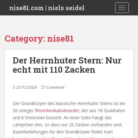
S
nise81.com | niels seidel
TOGGLE
k
i
p
t
Category:
nise81
o
m
a
Der Herrnhuter Stern: Nur
i
echt mit 110 Zacken
n
c
o
23/12/2024
1 Comment
n
t
e
Der Grundkörper des klassische Herrnhuter Sterns ist ein
n
26-seitiger
Rhombenkuboktaeder
, der aus 18 Quadraten
t
und 6 Dreiecken besteht. An einer Seite hängt das
Lämpchen drin, so dass nur 25 Zacken vorhanden sind.
Bastelanleitungen für den Grundkörper findet man