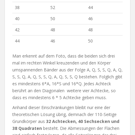
38
52
44
40
50
46
42
48
48
44
46
50
Man erkennt auf dem Foto, dass die beiden sich drei
mal im rechten Winkel kreuzenden und den Körper
umspannenden Bänder aus der Folge A, Q, S, S, Q, A, Q,
S, S, Q, A, Q, S, S, Q, A, Q, S, S, Q bestehen. Folglich gibt
es mindestens 6*A, 16*S und 16*Q. Jedes Achteck
berührt an den Diagonalen weitere vier Achtecke, so
dass es mindestens 6 * 5 Achtecke geben muss.
Anhand dieser Einschränkungen bleibt nur eine der
theoretischen Lösung übrig, demnach der 110-Seitige
Grundkörper aus
32 Achtecken, 40 Sechsecken und
38 Quadraten
besteht. Die Abmessungen der Flächen