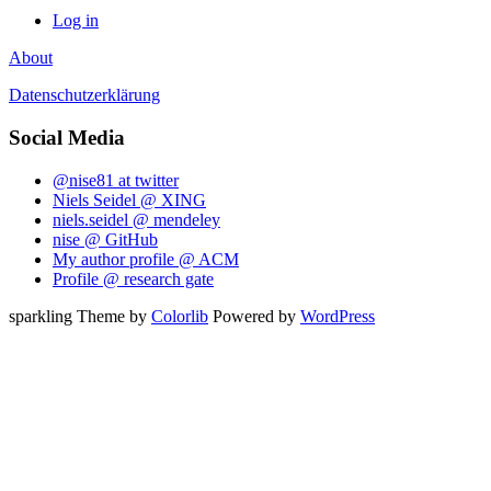
Log in
About
Datenschutzerklärung
Social Media
@nise81 at twitter
Niels Seidel @ XING
niels.seidel @ mendeley
nise @ GitHub
My author profile @ ACM
Profile @ research gate
sparkling Theme by
Colorlib
Powered by
WordPress