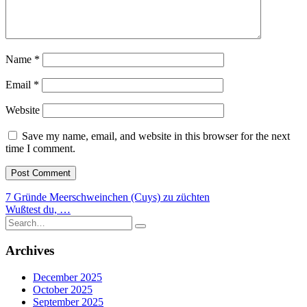
Name
*
Email
*
Website
Save my name, email, and website in this browser for the next
time I comment.
Post
7 Gründe Meerschweinchen (Cuys) zu züchten
Wußtest du, …
navigation
Search
for:
Archives
December 2025
October 2025
September 2025