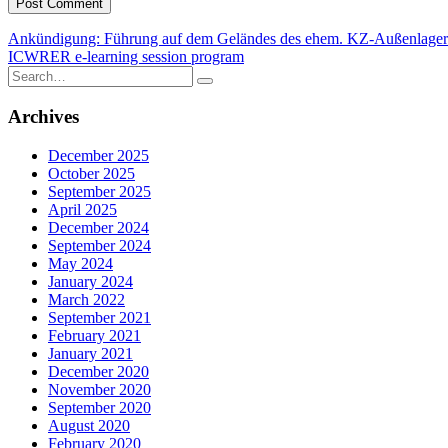
Post
Ankündigung: Führung auf dem Geländes des ehem. KZ-Außenlager
ICWRER e-learning session program
navigation
Search
for:
Archives
December 2025
October 2025
September 2025
April 2025
December 2024
September 2024
May 2024
January 2024
March 2022
September 2021
February 2021
January 2021
December 2020
November 2020
September 2020
August 2020
February 2020