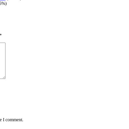
5%)
*
me I comment.