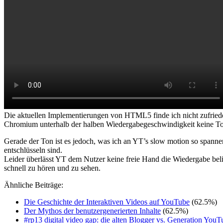
Die aktuellen Implementierungen von HTML5 finde ich nicht zufrieden
Chromium unterhalb der halben Wiedergabegeschwindigkeit keine To
Gerade der Ton ist es jedoch, was ich an YT’s slow motion so spanne
entschlüsseln sind.
Leider überlässt YT dem Nutzer keine freie Hand die Wiedergabe be
schnell zu hören und zu sehen.
Ähnliche Beiträge:
Die Geschichte der Interaktiven Videos auf YouTube
(62.5%)
Der Mythos der benutzergenerierten Inhalte
(62.5%)
#rp13 digital video gap: die alten Blogger vs. Generation YouT