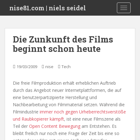
S
nise81.com | niels seidel
TOGGLE
k
i
p
t
Die Zunkunft des Films
o
beginnt schon heute
m
a
i
19/03/2009
nise
Tech
n
c
o
Die freie Filmproduktion erhält erheblichen Auftrieb
n
durch das Angebot neuer Internetplattformen, die auf
t
eine benutzerpartizipierte Herstellung und
e
Nachbearbeitung von Filmmaterial setzen. Während die
n
Filmindustrie
immer noch gegen Urheberrechtsverstöße
t
und Raubkopierer kämpft
, ist eine neue Filmszene als
Teil der
Open Content Bewegung
am Entstehen. Es
bleibt freilich nur noch eine Frage der Zeit bis eine so