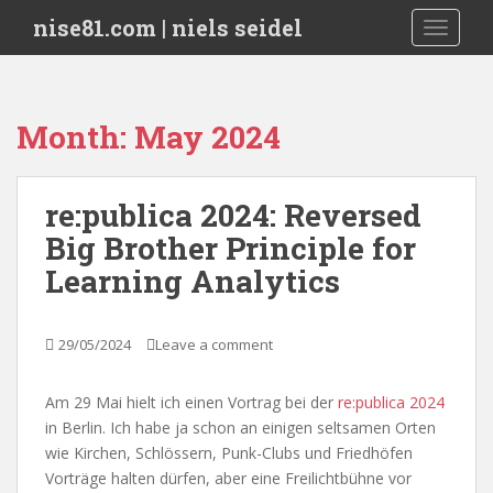
S
nise81.com | niels seidel
TOGGLE
k
i
p
t
Month:
May 2024
o
m
a
re:publica 2024: Reversed
i
Big Brother Principle for
n
c
Learning Analytics
o
n
t
29/05/2024
Leave a comment
e
n
Am 29 Mai hielt ich einen Vortrag bei der
re:publica 2024
t
in Berlin. Ich habe ja schon an einigen seltsamen Orten
wie Kirchen, Schlössern, Punk-Clubs und Friedhöfen
Vorträge halten dürfen, aber eine Freilichtbühne vor