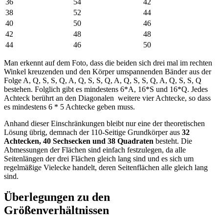
36
54
42
38
52
44
40
50
46
42
48
48
44
46
50
Man erkennt auf dem Foto, dass die beiden sich drei mal im rechten
Winkel kreuzenden und den Körper umspannenden Bänder aus der
Folge A, Q, S, S, Q, A, Q, S, S, Q, A, Q, S, S, Q, A, Q, S, S, Q
bestehen. Folglich gibt es mindestens 6*A, 16*S und 16*Q. Jedes
Achteck berührt an den Diagonalen weitere vier Achtecke, so dass
es mindestens 6 * 5 Achtecke geben muss.
Anhand dieser Einschränkungen bleibt nur eine der theoretischen
Lösung übrig, demnach der 110-Seitige Grundkörper aus
32
Achtecken, 40 Sechsecken und 38 Quadraten
besteht. Die
Abmessungen der Flächen sind einfach festzulegen, da alle
Seitenlängen der drei Flächen gleich lang sind und es sich um
regelmäßige Vielecke handelt, deren Seitenflächen alle gleich lang
sind.
Überlegungen zu den
Größenverhältnissen