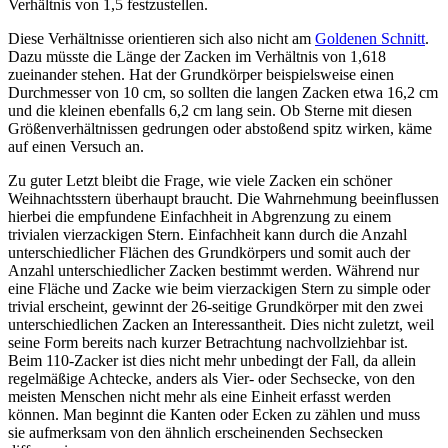
Verhältnis von 1,5 festzustellen.
Diese Verhältnisse orientieren sich also nicht am
Goldenen Schnitt
.
Dazu müsste die Länge der Zacken im Verhältnis von
1,618
zueinander stehen.
Hat der Grundkörper beispielsweise einen
Durchmesser von 10 cm, so sollten die langen Zacken etwa 16,2 cm
und die kleinen ebenfalls 6,2 cm lang sein. Ob Sterne mit diesen
Größenverhältnissen gedrungen oder abstoßend spitz wirken, käme
auf einen Versuch an.
Zu guter Letzt bleibt die Frage, wie viele Zacken ein schöner
Weihnachtsstern überhaupt braucht. Die Wahrnehmung beeinflussen
hierbei die empfundene Einfachheit in Abgrenzung zu einem
trivialen vierzackigen Stern. Einfachheit kann durch die Anzahl
unterschiedlicher Flächen des Grundkörpers und somit auch der
Anzahl unterschiedlicher Zacken bestimmt werden. Während nur
eine Fläche und Zacke wie beim vierzackigen Stern zu simple oder
trivial erscheint, gewinnt der 26-seitige Grundkörper mit den zwei
unterschiedlichen Zacken an Interessantheit. Dies nicht zuletzt, weil
seine Form bereits nach kurzer Betrachtung nachvollziehbar ist.
Beim 110-Zacker ist dies nicht mehr unbedingt der Fall, da allein
regelmäßige Achtecke, anders als Vier- oder Sechsecke, von den
meisten Menschen nicht mehr als eine Einheit erfasst werden
können. Man beginnt die Kanten oder Ecken zu zählen und muss
sie aufmerksam von den ähnlich erscheinenden Sechsecken