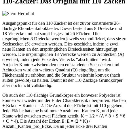
110-Zacker: Das Original mit 110 Zacken
Ausgangspunkt für den 110-Zacker ist der zuvor konstruierte 26-
flächige Rhombenkuboktaeder. Dieser besteht aus 8 Dreiecke und
18 Vierecke und hat somit Insgesamt 26 Flächen. Die
ursprünglichen 8 Dreiecke werden jeweils so modifiziert, dass sie zu
Sechsecken (S) erweitert werden. Dies geschieht, indem je zwei
neue Kanten an den ursprünglichen Dreiecksseiten hinzugefügt
werden. Die ursprünglichen 18 Vierecke werden zu Achtecken (A)
erweitert, indem jede Ecke des Vierecks “abschnitten” wird.
An jeder Kante zwischen den neu entstandenen Sechsecken und
Achtecken wird ein weiteres Quadrat (Q) eingefügt, um die
Flächenzahl zu erhöhen und die Struktur weiterhin konvex (nach
außen gewölbt) zu halten. Damit ist der 110-Zackige Grundkörper
aber noch nicht vollständig.
Ob auch der 110-flächige Grundkörper ein konvexer Polyeder ist
können wir wieder mit der Euler-Charakteristik überprüfen:
Flächen
+ Ecken − Kanten
= 2. Die Anzahl der Fläche ist mit 110 gegeben.
Jede Fläche hat eine bestimmte Anzahl von Kanten K, und jede
Kante wird zwischen zwei Flächen geteilt. K = 1/2 * (A * 8 + S * 6
+ Q * 4). Die Anzahl der Ecken E: E = (2 * K) /
Anzahl_Kanten_pro_Ecke. Da an jeder Ecke drei Kanten