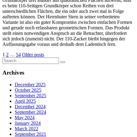
Grundkörper drei Bänder aus quadratischen Flächen aufweist, sind
es beim 110-Seitigen Grundkörper schon Reihen von drei
unterschiedlichen Flächen, die ein oder auch zwei mal in Folge
auftreten können. Der Herrnhuter Stern in seiner verbreiteten
Variante ist also ein guter Kompromiss zwischen einfachen Formen
und gerade noch erfassbaren geometrischen Formen. Das Produkt
stellt einen notwendigen Anspruch an die Betrachter, überfordert
sich jedoch (zumeist) nicht. Der 110-Zacker bleibt hingegen der
Auffassungsgabe voraus und deshalb dem Ladentisch fern.
Posts
1
2
…
54
Older posts
Search
pagination
for:
Archives
December 2025
October 2025
September 2025
April 2025
December 2024
September 2024
May 2024
January 2024
March 2022
September 2021