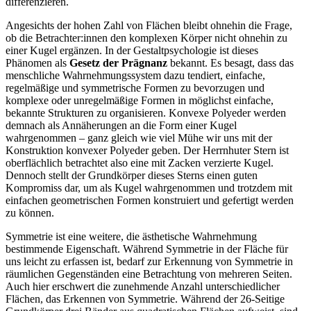
differenzieren.
Angesichts der hohen Zahl von Flächen bleibt ohnehin die Frage,
ob die Betrachter:innen den komplexen Körper nicht ohnehin zu
einer Kugel ergänzen. In der Gestaltpsychologie ist dieses
Phänomen als
Gesetz der Prägnanz
bekannt. Es besagt, dass das
menschliche Wahrnehmungssystem dazu tendiert, einfache,
regelmäßige und symmetrische Formen zu bevorzugen und
komplexe oder unregelmäßige Formen in möglichst einfache,
bekannte Strukturen zu organisieren. Konvexe Polyeder werden
demnach als Annäherungen an die Form einer Kugel
wahrgenommen – ganz gleich wie viel Mühe wir uns mit der
Konstruktion konvexer Polyeder geben. Der Herrnhuter Stern ist
oberflächlich betrachtet also eine mit Zacken verzierte Kugel.
Dennoch stellt der Grundkörper dieses Sterns einen guten
Kompromiss dar, um als Kugel wahrgenommen und trotzdem mit
einfachen geometrischen Formen konstruiert und gefertigt werden
zu können.
Symmetrie ist eine weitere, die ästhetische Wahrnehmung
bestimmende Eigenschaft. Während Symmetrie in der Fläche für
uns leicht zu erfassen ist, bedarf zur Erkennung von Symmetrie in
räumlichen Gegenständen eine Betrachtung von mehreren Seiten.
Auch hier erschwert die zunehmende Anzahl unterschiedlicher
Flächen, das Erkennen von Symmetrie. Während der 26-Seitige