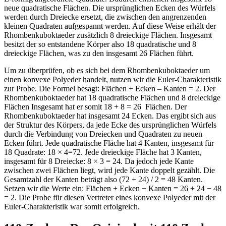
neue quadratische Flächen. Die ursprünglichen Ecken des Würfels
werden durch Dreiecke ersetzt, die zwischen den angrenzenden
kleinen Quadraten aufgespannt werden. Auf diese Weise erhält der
Rhombenkuboktaeder zusätzlich 8 dreieckige Flächen. Insgesamt
besitzt der so entstandene Körper also 18 quadratische und 8
dreieckige Flächen, was zu den insgesamt 26 Flächen führt.
Um zu überprüfen, ob es sich bei dem Rhombenkuboktaeder um
einen
konvexe Polyeder
handelt, nutzen wir die Euler-Charakteristik
zur Probe. Die Formel besagt:
Flächen + Ecken – Kanten = 2.
Der
Rhombenkuboktaeder hat 18 quadratische Flächen und 8 dreieckige
Flächen Insgesamt hat er somit
18 + 8 = 26
Flächen. Der
Rhombenkuboktaeder hat insgesamt 24 Ecken. Das ergibt sich aus
der Struktur des Körpers, da jede Ecke des ursprünglichen Würfels
durch die Verbindung von Dreiecken und Quadraten zu neuen
Ecken führt. Jede quadratische Fläche hat 4 Kanten, insgesamt für
18
Quadrate:
18 × 4=72.
Jede dreieckige Fläche hat 3 Kanten,
insgesamt für
8
Dreiecke:
8 × 3 = 24
. Da jedoch jede Kante
zwischen zwei Flächen liegt, wird jede Kante doppelt gezählt. Die
Gesamtzahl der Kanten beträgt also (72 + 24) / 2 = 48 Kanten.
Setzen wir die Werte ein:
Flächen + Ecken − Kanten = 26 + 24 − 48
= 2. Die Probe für diesen Vertreter eines konvexe Polyeder mit der
Euler-Charakteristik war somit erfolgreich.