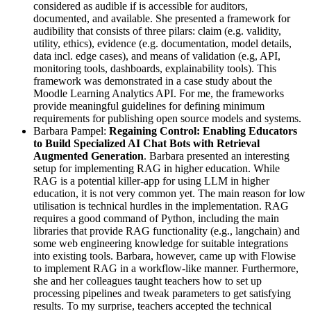
considered as audible if is accessible for auditors,
documented, and available. She presented a framework for
audibility that consists of three pilars: claim (e.g. validity,
utility, ethics), evidence (e.g. documentation, model details,
data incl. edge cases), and means of validation (e.g, API,
monitoring tools, dashboards, explainability tools). This
framework was demonstrated in a case study about the
Moodle Learning Analytics API. For me, the frameworks
provide meaningful guidelines for defining minimum
requirements for publishing open source models and systems.
Barbara Pampel:
Regaining Control: Enabling Educators
to Build Specialized AI Chat Bots with Retrieval
Augmented Generation
. Barbara presented an interesting
setup for implementing RAG in higher education. While
RAG is a potential killer-app for using LLM in higher
education, it is not very common yet. The main reason for low
utilisation is technical hurdles in the implementation. RAG
requires a good command of Python, including the main
libraries that provide RAG functionality (e.g., langchain) and
some web engineering knowledge for suitable integrations
into existing tools. Barbara, however, came up with Flowise
to implement RAG in a workflow-like manner. Furthermore,
she and her colleagues taught teachers how to set up
processing pipelines and tweak parameters to get satisfying
results. To my surprise, teachers accepted the technical