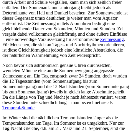
durch Arbeit und Schule wegfallen, kann man sich zeitlich freier
entfalten. Der Sonnenauf- und -untergang bleibt jedoch als
Determinante von Hell und Dunkel bestehen. Zur Sonnenwende ist
dieser Gegensatz umso deutlicher, je weiter man vom Äquator
entfernt ist. Die Zeitmessung mittels Atomuhren bedingt eine
gleichbleibende Dauer von Sekunden, Minuten und Stunden. Zeit
vergeht dabei vollkommen gleichförmig und ohne äußere Einflüsse
– eine notwendige Voraussetzung für astronomische
Zeitmessung
.
Für Menschen, die sich an Tages- und Nachtrhythmen orientieren,
ist diese Gleichförmigkeit jedoch eine künstliche Abstraktion, die
der natürlichen Wahrnehmung von Zeit widerspricht.
Noch bevor sich astronomisch genaue Uhren durchsetzten,
wendeten Mönche eine an die Sonnenbewegung angepasste
Zeitmessung an. Ein Tag entsprach zwar 24 Stunden, doch wurden
die 12 Tagesstunden (vom Sonnenaufgang bis zum
Sonnenuntergang) und die 12 Nachtstunden (vom Sonnenuntergang
bis zum Sonnenaufgang) jeweils in gleich lange Abschnitte geteilt.
Da die Länge von Tag und Nacht je nach Jahreszeit variiert, waren
diese Stunden unterschiedlich lang – man bezeichnet sie als
Temporal-Stunde
.
Im Winter sind die nächtlichen Temporalstunden länger als die
Temporalstunden am Tage. Im Sommer ist es umgekehrt. Nur zur
Tag-Nacht-Gleiche, d.h. am 21. März und 21. September, sind die