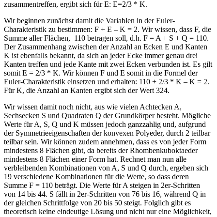
zusammentreffen, ergibt sich für E: E=2/3 * K.
Wir beginnen zunächst damit die Variablen in der Euler-
Charakteristik zu bestimmen: F + E – K = 2. Wir wissen, dass F, die
Summe aller Flächen, 110 betragen soll, d.h. F = A + S + Q = 110.
Der Zusammenhang zwischen der Anzahl an Ecken E und Kanten
K ist ebenfalls bekannt, da sich an jeder Ecke immer genau drei
Kanten treffen und jede Kante mit zwei Ecken verbunden ist. Es gilt
somit E = 2/3 * K. Wir können F und E somit in die Formel der
Euler-Charakteristik einsetzen und erhalten: 110 + 2/3 * K – K = 2.
Für K, die Anzahl an Kanten ergibt sich der Wert 324.
Wir wissen damit noch nicht, aus wie vielen Achtecken A,
Sechsecken S und Quadraten Q der Grundkörper besteht. Mögliche
Werte für A, S, Q und K müssen jedoch ganzzahlig und, aufgrund
der Symmetrieeigenschaften der konvexen Polyeder, durch 2 teilbar
teilbar sein. Wir können zudem annehmen, dass es von jeder Form
mindestens 8 Flächen gibt, da bereits der Rhombenkuboktaeder
mindestens 8 Flächen einer Form hat. Rechnet man nun alle
verbleibenden Kombinationen von A, S und Q durch, ergeben sich
19 verschiedene Kombinationen für die Werte, so dass deren
Summe F = 110 beträgt. Die Werte für A steigen in 2er-Schritten
von 14 bis 44. S fällt in 2er-Schritten von 76 bis 16, während Q in
der gleichen Schrittfolge von 20 bis 50 steigt. Folglich gibt es
theoretisch keine eindeutige Lösung und nicht nur eine Möglichkeit,