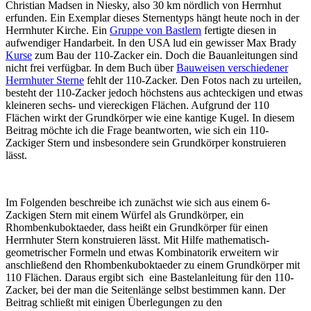
Christian Madsen in Niesky, also 30 km nördlich von Herrnhut
erfunden. Ein Exemplar dieses Sternentyps hängt heute noch in der
Herrnhuter Kirche. Ein
Gruppe von Bastlern
fertigte diesen in
aufwendiger Handarbeit. In den USA lud ein gewisser Max Brady
Kurse
zum Bau der 110-Zacker ein. Doch die Bauanleitungen sind
nicht frei verfügbar. In dem Buch über
Bauweisen verschiedener
Herrnhuter Sterne
fehlt der 110-Zacker. Den Fotos nach zu urteilen,
besteht der 110-Zacker jedoch höchstens aus achteckigen und etwas
kleineren sechs- und viereckigen Flächen. Aufgrund der 110
Flächen wirkt der Grundkörper wie eine kantige Kugel. In diesem
Beitrag möchte ich die Frage beantworten, wie sich ein 110-
Zackiger Stern und insbesondere sein Grundkörper konstruieren
lässt.
Im Folgenden beschreibe ich zunächst wie sich aus einem 6-
Zackigen Stern mit einem Würfel als Grundkörper, ein
Rhombenkuboktaeder, dass heißt ein Grundkörper für einen
Herrnhuter Stern konstruieren lässt. Mit Hilfe mathematisch-
geometrischer Formeln und etwas Kombinatorik erweitern wir
anschließend den Rhombenkuboktaeder zu einem Grundkörper mit
110 Flächen. Daraus ergibt sich eine Bastelanleitung für den 110-
Zacker, bei der man die Seitenlänge selbst bestimmen kann. Der
Beitrag schließt mit einigen Überlegungen zu den