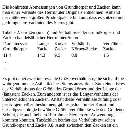
Die konkreten Abmessungen von Grundkörper und Zacken kann
man einer Variante des Herrnhuter Originals entnehmen. Anhand
der mittlerweile großen Produktpalette fällt auf, dass es spitzere und
gedrungenere Varianten des Sterns gibt.
Tabelle 2: Größen (in cm) und Verhältnisse der Grundkörper und
Zacken handelsüblicher Herrnhuter Sterne
Durchmesser
Lange
Kurze
Verhältnis
Verhältnis
Grundkörper
Zacke
Zacke
Körper-Zacke
Zacken
11,4
14,3
9,5
0,8
1,5
…
…
Es gibt dabei zwei interessante Größenverhältnisse, die sich auf die
wahrgenommene Ästhetik eines Sterns auswirken. Zum einen ist es
das Verhältnis aus der Größe des Grundkörper und der Länge der
(längsten) Zacken. Zum anderen ist es das Längenverhältnis der
unterschiedlichen Zacken. Anstatt diese Verhältnisse zufällig oder
per Augenmaß zu bestimmen, gibt es jedoch in der Kunst und
Gestaltpsychologie bewährte Größenverhältnisse wie den Goldenen
Schnitt, die auch bei den Herrnhuter Sternen zur Anwendung
kommen könnten. Tatsächlich beträgt das Verhältnis zwischen
Grundkörper und Zacke 0,8. Auch zwischen den Zacken ist ein