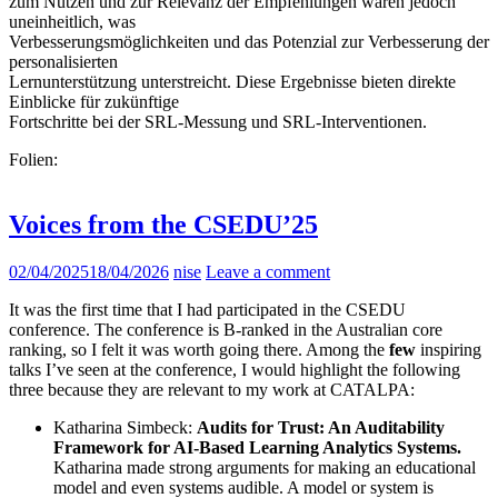
zum Nutzen und zur Relevanz der Empfehlungen waren jedoch
uneinheitlich, was
Verbesserungsmöglichkeiten und das Potenzial zur Verbesserung der
personalisierten
Lernunterstützung unterstreicht. Diese Ergebnisse bieten direkte
Einblicke für zukünftige
Fortschritte bei der SRL-Messung und SRL-Interventionen.
Folien:
Voices from the CSEDU’25
02/04/2025
18/04/2026
nise
Leave a comment
It was the first time that I had participated in the CSEDU
conference. The conference is B-ranked in the Australian core
ranking, so I felt it was worth going there. Among the
few
inspiring
talks I’ve seen at the conference, I would highlight the following
three because they are relevant to my work at CATALPA:
Katharina Simbeck:
Audits for Trust: An Auditability
Framework for AI-Based Learning Analytics Systems.
Katharina made strong arguments for making an educational
model and even systems audible. A model or system is