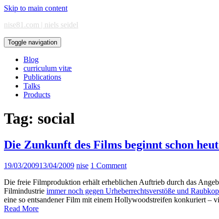
Skip to main content
nise81.com | niels seidel
Toggle navigation
Blog
curriculum vitæ
Publications
Talks
Products
Tag:
social
Die Zunkunft des Films beginnt schon heut
19/03/2009
13/04/2009
nise
1 Comment
Die freie Filmproduktion erhält erheblichen Auftrieb durch das Angeb
Filmindustrie
immer noch gegen Urheberrechtsverstöße und Raubkopi
eine so entsandener Film mit einem Hollywoodstreifen konkuriert – vi
Read More