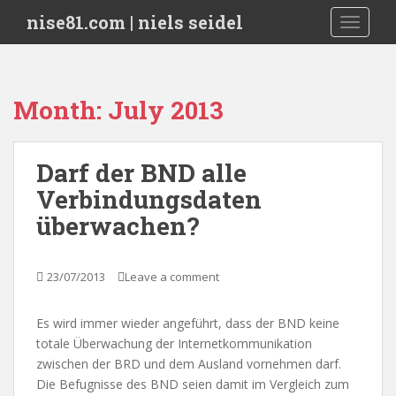
S
nise81.com | niels seidel
TOGGLE
k
i
p
t
Month:
July 2013
o
m
a
Darf der BND alle
i
Verbindungsdaten
n
c
überwachen?
o
n
t
23/07/2013
Leave a comment
e
n
Es wird immer wieder angeführt, dass der BND keine
t
totale Überwachung der Internetkommunikation
zwischen der BRD und dem Ausland vornehmen darf.
Die Befugnisse des BND seien damit im Vergleich zum