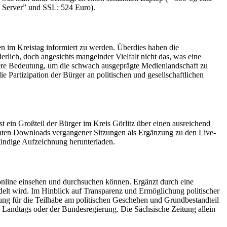
 Server” und SSL: 524 Euro).
en im Kreistag informiert zu werden. Überdies haben die
erlich, doch angesichts mangelnder Vielfalt nicht das, was eine
dere Bedeutung, um die schwach ausgeprägte Medienlandschaft zu
 Partizipation der Bürger an politischen und gesellschaftlichen
 ein Großteil der Bürger im Kreis Görlitz über einen ausreichend
nten Downloads vergangener Sitzungen als Ergänzung zu den Live-
ündige Aufzeichnung herunterladen.
online einsehen und durchsuchen können. Ergänzt durch eine
elt wird. Im Hinblick auf Transparenz und Ermöglichung politischer
zung für die Teilhabe am politischen Geschehen und Grundbestandteil
es Landtags oder der Bundesregierung. Die Sächsische Zeitung allein