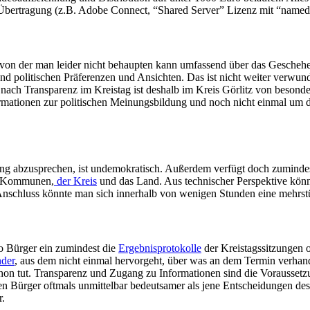
bertragung (z.B. Adobe Connect, “Shared Server” Lizenz mit “named
, von der man leider nicht behaupten kann umfassend über das Gescheh
nd politischen Präferenzen und Ansichten. Das ist nicht weiter verwund
 nach Transparenz im Kreistag ist deshalb im Kreis Görlitz von beson
rmationen zur politischen Meinungsbildung und noch nicht einmal um die
ung abzusprechen, ist undemokratisch. Außerdem verfügt doch zumindest
en Kommunen,
der Kreis
und das Land. Aus technischer Perspektive kön
schluss könnte man sich innerhalb von wenigen Stunden eine mehrst
wo Bürger ein zumindest die
Ergebnisprotokolle
der Kreistagssitzungen 
nder
, aus dem nicht einmal hervorgeht, über was an dem Termin verhand
schon tut. Transparenz und Zugang zu Informationen sind die Vorausset
sigen Bürger oftmals unmittelbar bedeutsamer als jene Entscheidungen d
r.