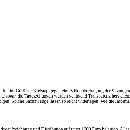
. Juli
im Görlitzer Kreistag gegen eine Videoübertragung der Sitzungen
e sogar, die Tageszeitungen würden genügend Transparenz herstellen. A
lgen. Solche Sachzwänge lassen so leicht widerlegen, wie die Informat
deoaufzeichnung und Distribution auf unter 1000 Euro belaufen. Alles 