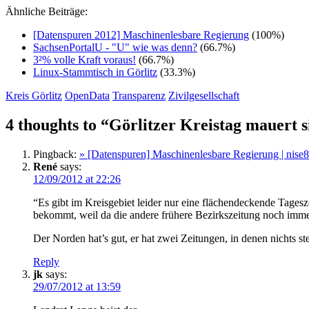
Ähnliche Beiträge:
[Datenspuren 2012] Maschinenlesbare Regierung
(100%)
SachsenPortalU - "U" wie was denn?
(66.7%)
3²% volle Kraft voraus!
(66.7%)
Linux-Stammtisch in Görlitz
(33.3%)
Kreis Görlitz
OpenData
Transparenz
Zivilgesellschaft
4 thoughts to “Görlitzer Kreistag mauert s
Pingback:
» [Datenspuren] Maschinenlesbare Regierung | nise81
René
says:
12/09/2012 at 22:26
“Es gibt im Kreis­ge­biet lei­der nur eine flä­chen­de­ckende T
bekommt, weil da die andere frühere Bezirkszeitung noch imme
Der Norden hat’s gut, er hat zwei Zeitungen, in denen nichts ste
Reply
jk
says:
29/07/2012 at 13:59