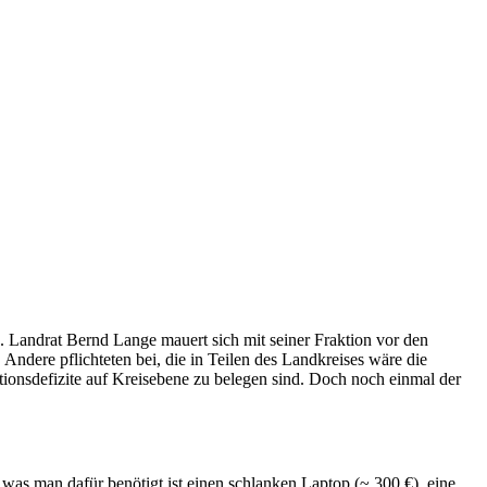
. Landrat Bernd Lange mauert sich mit seiner Fraktion vor den
ndere pflichteten bei, die in Teilen des Landkreises wäre die
ionsdefizite auf Kreisebene zu belegen sind. Doch noch einmal der
was man dafür benötigt ist einen schlanken Laptop (~ 300 €), eine