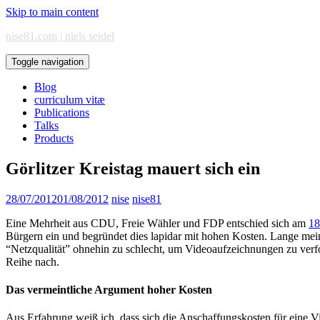
Skip to main content
nise81.com | niels seidel
Toggle navigation
Blog
curriculum vitæ
Publications
Talks
Products
Görlitzer Kreistag mauert sich ein
28/07/2012
01/08/2012
nise
nise81
Eine Mehrheit aus CDU, Freie Wähler und FDP entschied sich am
18
Bürgern ein und begründet dies lapidar mit hohen Kosten. Lange meint
“Netzqualität” ohnehin zu schlecht, um Videoaufzeichnungen zu verfo
Reihe nach.
Das vermeintliche Argument hoher Kosten
Aus Erfahrung weiß ich, dass sich die Anschaffungskosten für eine Vi