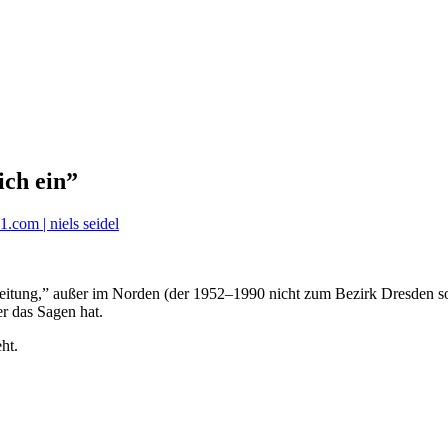
ich ein”
.com | niels seidel
a­ges­zei­tung,” außer im Norden (der 1952–1990 nicht zum Bezirk Dresde
r das Sagen hat.
ht.