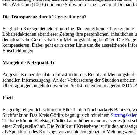
HD-Web Cam (100 €) und eine Software für die Live- und Demand-Ü
Die Transparenz durch Tageszeitungen?
Es gibt im Kreisgebiet leider nur eine flächendeckende Tageszeitung
Lokalredaktionen ebendieser Zeitung ihre persönlichen, inhaltlichen u
demokratische Gesellschaft zur Meinungsbildung benötigt. Die Frage
kompensieren. Dabei geht es in erster Linie um die ausreichende Info
Entscheidungen.
Mangelnde Netzqualität?
Angesichts einer desolaten Infrastruktur das Recht auf Meinungsbild
schnellen Internetzugang. An der Verbesserung der Situation arbeit
Übertragungen angeboten werden. Selbst mit einem mageren ISDN-An
Fazit
Es genügt eigentlich schon ein Blick in den Nachbarkreis Bautzen, 
Suchfunktion Das Kreis Görlitz begnügt sich mit einem
Sitzungskale
Teilhabe könnte Kreistag Görlitz kaum höher mauern als er es jetzt 
einer Zivilgesellschaft. Die Politik auf Kreisebene ist für den ansäs
als Sprachrohr des Kreistags vorzuschieben grenzt an Meinungszensu