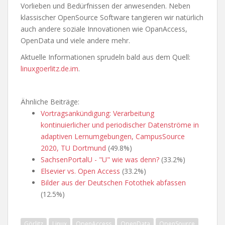
Vorlieben und Bedürfnissen der anwesenden. Neben
klassischer OpenSource Software tangieren wir natürlich
auch andere soziale Innovationen wie OpanAccess,
OpenData und viele andere mehr.
Aktuelle Informationen sprudeln bald aus dem Quell:
linuxgoerlitz.de.im
.
Ähnliche Beiträge:
Vortragsankündigung: Verarbeitung
kontinuierlicher und periodischer Datenströme in
adaptiven Lernumgebungen, CampusSource
2020, TU Dortmund
(49.8%)
SachsenPortalU - "U" wie was denn?
(33.2%)
Elsevier vs. Open Access
(33.2%)
Bilder aus der Deutschen Fotothek abfassen
(12.5%)
Görlitz
Linux
OpenAccess
OpenData
OpenSource