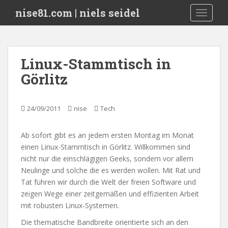
S
nise81.com | niels seidel
TOGGLE
k
i
p
t
Linux-Stammtisch in
o
Görlitz
m
a
i
24/09/2011
nise
Tech
n
c
o
Ab sofort gibt es an jedem ersten Montag im Monat
n
einen Linux-Stammtisch in Görlitz. Willkommen sind
t
nicht nur die einschlägigen Geeks, sondern vor allem
e
Neulinge und solche die es werden wollen. Mit Rat und
n
Tat führen wir durch die Welt der freien Software und
t
zeigen Wege einer zeitgemäßen und effizienten Arbeit
mit robusten Linux-Systemen.
Die thematische Bandbreite orientierte sich an den