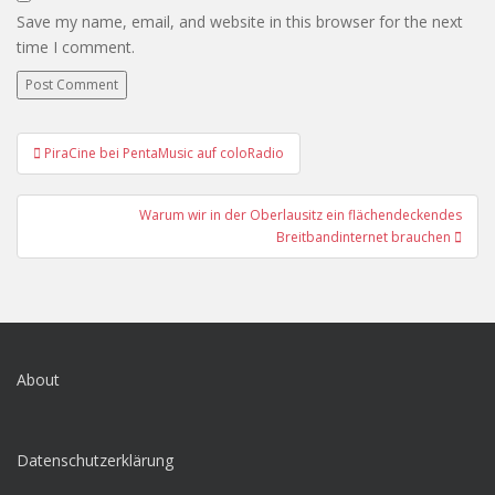
Save my name, email, and website in this browser for the next
time I comment.
Post
PiraCine bei PentaMusic auf coloRadio
navigation
Warum wir in der Oberlausitz ein flächendeckendes
Breitbandinternet brauchen
About
Datenschutzerklärung