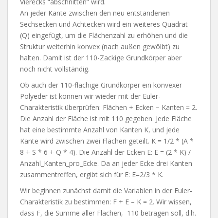
Vierecks “abschnitten” wird.
An jeder Kante zwischen den neu entstandenen
Sechsecken und Achtecken wird ein weiteres Quadrat
(Q) eingefügt, um die Flächenzahl zu erhöhen und die
Struktur weiterhin konvex (nach außen gewölbt) zu
halten. Damit ist der 110-Zackige Grundkörper aber
noch nicht vollständig.
Ob auch der 110-flächige Grundkörper ein konvexer
Polyeder ist können wir wieder mit der Euler-
Charakteristik überprüfen:
Flächen + Ecken − Kanten
= 2.
Die Anzahl der Fläche ist mit 110 gegeben. Jede Fläche
hat eine bestimmte Anzahl von Kanten K, und jede
Kante wird zwischen zwei Flächen geteilt. K = 1/2 * (A *
8 + S * 6 + Q * 4). Die Anzahl der Ecken E: E = (2 * K) /
Anzahl_Kanten_pro_Ecke. Da an jeder Ecke drei Kanten
zusammentreffen, ergibt sich für E: E=2/3 * K.
Wir beginnen zunächst damit die Variablen in der Euler-
Charakteristik zu bestimmen: F + E – K = 2. Wir wissen,
dass F, die Summe aller Flächen, 110 betragen soll, d.h.