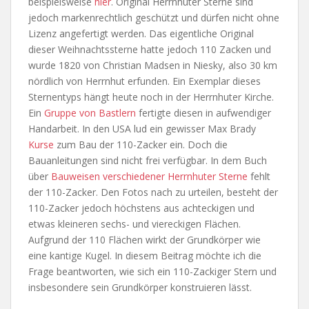
beispielsweise
hier
. Original Herrnhuter Sterne sind
jedoch markenrechtlich geschützt und dürfen nicht ohne
Lizenz angefertigt werden. Das eigentliche Original
dieser Weihnachtssterne hatte jedoch 110 Zacken und
wurde 1820 von Christian Madsen in Niesky, also 30 km
nördlich von Herrnhut erfunden. Ein Exemplar dieses
Sternentyps hängt heute noch in der Herrnhuter Kirche.
Ein
Gruppe von Bastlern
fertigte diesen in aufwendiger
Handarbeit. In den USA lud ein gewisser Max Brady
Kurse
zum Bau der 110-Zacker ein. Doch die
Bauanleitungen sind nicht frei verfügbar. In dem Buch
über
Bauweisen verschiedener Herrnhuter Sterne
fehlt
der 110-Zacker. Den Fotos nach zu urteilen, besteht der
110-Zacker jedoch höchstens aus achteckigen und
etwas kleineren sechs- und viereckigen Flächen.
Aufgrund der 110 Flächen wirkt der Grundkörper wie
eine kantige Kugel. In diesem Beitrag möchte ich die
Frage beantworten, wie sich ein 110-Zackiger Stern und
insbesondere sein Grundkörper konstruieren lässt.