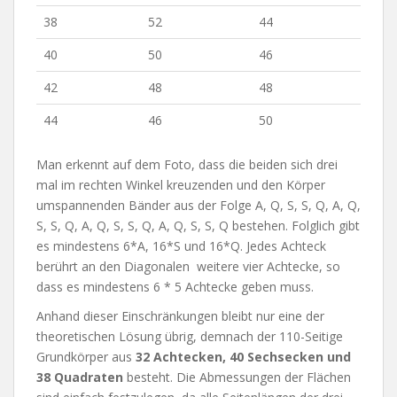
38
52
44
40
50
46
42
48
48
44
46
50
Man erkennt auf dem Foto, dass die beiden sich drei
mal im rechten Winkel kreuzenden und den Körper
umspannenden Bänder aus der Folge A, Q, S, S, Q, A, Q,
S, S, Q, A, Q, S, S, Q, A, Q, S, S, Q bestehen. Folglich gibt
es mindestens 6*A, 16*S und 16*Q. Jedes Achteck
berührt an den Diagonalen weitere vier Achtecke, so
dass es mindestens 6 * 5 Achtecke geben muss.
Anhand dieser Einschränkungen bleibt nur eine der
theoretischen Lösung übrig, demnach der 110-Seitige
Grundkörper aus
32 Achtecken, 40 Sechsecken und
38 Quadraten
besteht. Die Abmessungen der Flächen