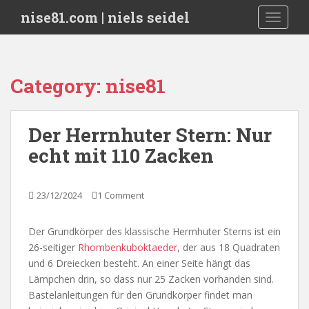
S
nise81.com | niels seidel
TOGGLE
k
i
p
t
Category:
nise81
o
m
a
Der Herrnhuter Stern: Nur
i
echt mit 110 Zacken
n
c
o
23/12/2024
1 Comment
n
t
e
Der Grundkörper des klassische Herrnhuter Sterns ist ein
n
26-seitiger
Rhombenkuboktaeder
, der aus 18 Quadraten
t
und 6 Dreiecken besteht. An einer Seite hängt das
Lämpchen drin, so dass nur 25 Zacken vorhanden sind.
Bastelanleitungen für den Grundkörper findet man