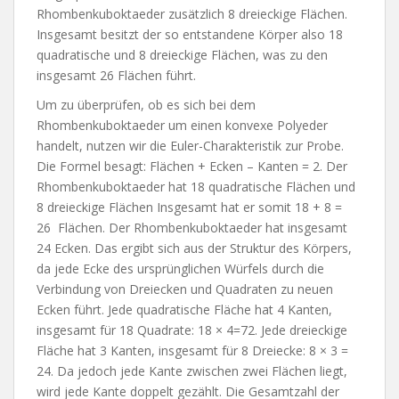
Rhombenkuboktaeder zusätzlich 8 dreieckige Flächen.
Insgesamt besitzt der so entstandene Körper also 18
quadratische und 8 dreieckige Flächen, was zu den
insgesamt 26 Flächen führt.
Um zu überprüfen, ob es sich bei dem
Rhombenkuboktaeder um einen
konvexe Polyeder
handelt, nutzen wir die Euler-Charakteristik zur Probe.
Die Formel besagt:
Flächen + Ecken – Kanten = 2.
Der
Rhombenkuboktaeder hat 18 quadratische Flächen und
8 dreieckige Flächen Insgesamt hat er somit
18 + 8 =
26
Flächen. Der Rhombenkuboktaeder hat insgesamt
24 Ecken. Das ergibt sich aus der Struktur des Körpers,
da jede Ecke des ursprünglichen Würfels durch die
Verbindung von Dreiecken und Quadraten zu neuen
Ecken führt. Jede quadratische Fläche hat 4 Kanten,
insgesamt für
18
Quadrate:
18 × 4=72.
Jede dreieckige
Fläche hat 3 Kanten, insgesamt für
8
Dreiecke:
8 × 3 =
24
. Da jedoch jede Kante zwischen zwei Flächen liegt,
wird jede Kante doppelt gezählt. Die Gesamtzahl der