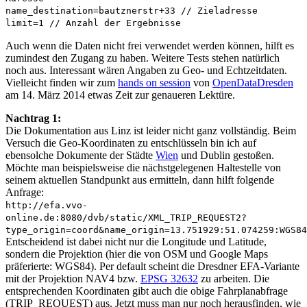
name_destination=bautznerstr+33 // Zieladresse
limit=1 // Anzahl der Ergebnisse
Auch wenn die Daten nicht frei verwendet werden können, hilft es
zumindest den Zugang zu haben. Weitere Tests stehen natürlich
noch aus. Interessant wären Angaben zu Geo- und Echtzeitdaten.
Vielleicht finden wir zum
hands on session
von
OpenDataDresden
am 14. März 2014 etwas Zeit zur genaueren Lektüre.
Nachtrag 1:
Die Dokumentation aus Linz ist leider nicht ganz vollständig. Beim
Versuch die Geo-Koordinaten zu entschlüsseln bin ich auf
ebensolche Dokumente der Städte
Wien
und Dublin gestoßen.
Möchte man beispielsweise die nächstgelegenen Haltestelle von
seinem aktuellen Standpunkt aus ermitteln, dann hilft folgende
Anfrage:
http://efa.vvo-
online.de:8080/dvb/static/XML_TRIP_REQUEST2?
type_origin=coord&name_origin=13.751929:51.074259:WGS84
Entscheidend ist dabei nicht nur die Longitude und Latitude,
sondern die Projektion (hier die von OSM und Google Maps
präferierte: WGS84). Per default scheint die Dresdner EFA-Variante
mit der Projektion NAV4 bzw.
EPSG 32632
zu arbeiten. Die
entsprechenden Koordinaten gibt auch die obige Fahrplanabfrage
(TRIP_REQUEST) aus. Jetzt muss man nur noch herausfinden, wie