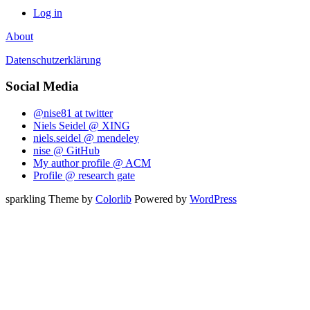
Log in
About
Datenschutzerklärung
Social Media
@nise81 at twitter
Niels Seidel @ XING
niels.seidel @ mendeley
nise @ GitHub
My author profile @ ACM
Profile @ research gate
sparkling Theme by
Colorlib
Powered by
WordPress