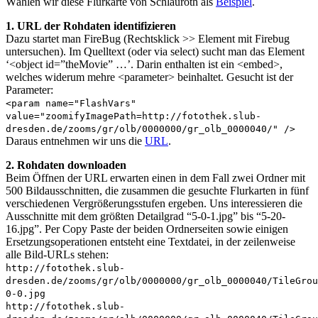
Wählen wir diese Flurkarte von Schlauroth als
Beispiel
.
1. URL der Rohdaten identifizieren
Dazu startet man FireBug (Rechtsklick >> Element mit Firebug
untersuchen). Im Quelltext (oder via select) sucht man das Element
‘<object id=”theMovie” …’. Darin enthalten ist ein <embed>,
welches widerum mehre <parameter> beinhaltet. Gesucht ist der
Parameter:
<param name="FlashVars"
value="zoomifyImagePath=http://fotothek.slub-
dresden.de/zooms/gr/olb/0000000/gr_olb_0000040/" />
Daraus entnehmen wir uns die
URL
.
2. Rohdaten downloaden
Beim Öffnen der URL erwarten einen in dem Fall zwei Ordner mit
500 Bildausschnitten, die zusammen die gesuchte Flurkarten in fünf
verschiedenen Vergrößerungsstufen ergeben. Uns interessieren die
Ausschnitte mit dem größten Detailgrad “5-0-1.jpg” bis “5-20-
16.jpg”. Per Copy Paste der beiden Ordnerseiten sowie einigen
Ersetzungsoperationen entsteht eine Textdatei, in der zeilenweise
alle Bild-URLs stehen:
http://fotothek.slub-
dresden.de/zooms/gr/olb/0000000/gr_olb_0000040/TileGrou
0-0.jpg
http://fotothek.slub-