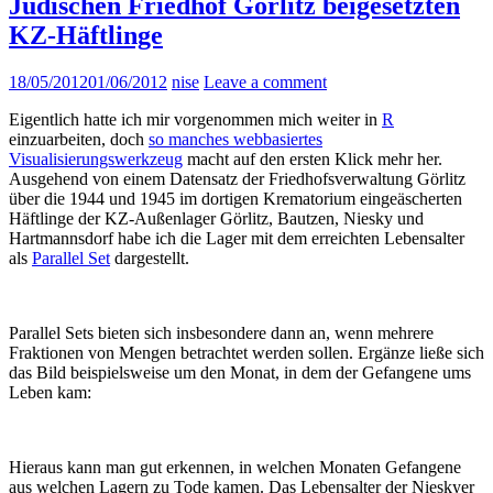
Jüdischen Friedhof Görlitz beigesetzten
KZ-Häftlinge
18/05/2012
01/06/2012
nise
Leave a comment
Eigentlich hatte ich mir vorgenommen mich weiter in
R
einzuarbeiten, doch
so manches webbasiertes
Visualisierungswerkzeug
macht auf den ersten Klick mehr her.
Ausgehend von einem Datensatz der Friedhofsverwaltung Görlitz
über die 1944 und 1945 im dortigen Krematorium eingeäscherten
Häftlinge der KZ-Außenlager Görlitz, Bautzen, Niesky und
Hartmannsdorf habe ich die Lager mit dem erreichten Lebensalter
als
Parallel Set
dargestellt.
Parallel Sets bieten sich insbesondere dann an, wenn mehrere
Fraktionen von Mengen betrachtet werden sollen. Ergänze ließe sich
das Bild beispielsweise um den Monat, in dem der Gefangene ums
Leben kam:
Hieraus kann man gut erkennen, in welchen Monaten Gefangene
aus welchen Lagern zu Tode kamen. Das Lebensalter der Nieskyer