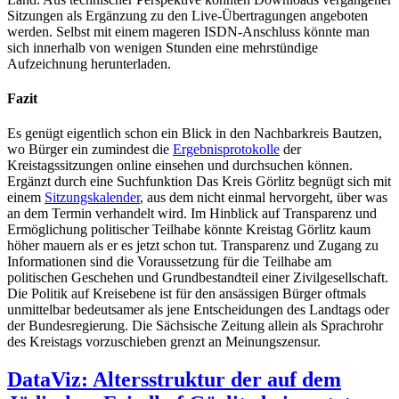
Sitzungen als Ergänzung zu den Live-Übertragungen angeboten
werden. Selbst mit einem mageren ISDN-Anschluss könnte man
sich innerhalb von wenigen Stunden eine mehrstündige
Aufzeichnung herunterladen.
Fazit
Es genügt eigentlich schon ein Blick in den Nachbarkreis Bautzen,
wo Bürger ein zumindest die
Ergebnisprotokolle
der
Kreistagssitzungen online einsehen und durchsuchen können.
Ergänzt durch eine Suchfunktion Das Kreis Görlitz begnügt sich mit
einem
Sitzungskalender
, aus dem nicht einmal hervorgeht, über was
an dem Termin verhandelt wird. Im Hinblick auf Transparenz und
Ermöglichung politischer Teilhabe könnte Kreistag Görlitz kaum
höher mauern als er es jetzt schon tut. Transparenz und Zugang zu
Informationen sind die Voraussetzung für die Teilhabe am
politischen Geschehen und Grundbestandteil einer Zivilgesellschaft.
Die Politik auf Kreisebene ist für den ansässigen Bürger oftmals
unmittelbar bedeutsamer als jene Entscheidungen des Landtags oder
der Bundesregierung. Die Sächsische Zeitung allein als Sprachrohr
des Kreistags vorzuschieben grenzt an Meinungszensur.
DataViz: Altersstruktur der auf dem