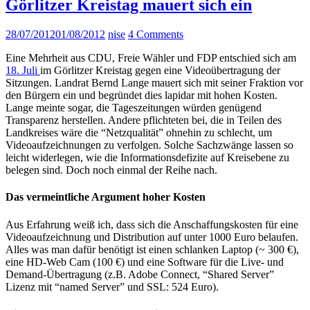
Görlitzer Kreistag mauert sich ein
28/07/2012
01/08/2012
nise
4 Comments
Eine Mehrheit aus CDU, Freie Wähler und FDP entschied sich am
18. Juli
im Görlitzer Kreistag gegen eine Videoübertragung der
Sitzungen. Landrat Bernd Lange mauert sich mit seiner Fraktion vor
den Bürgern ein und begründet dies lapidar mit hohen Kosten.
Lange meinte sogar, die Tageszeitungen würden genügend
Transparenz herstellen. Andere pflichteten bei, die in Teilen des
Landkreises wäre die “Netzqualität” ohnehin zu schlecht, um
Videoaufzeichnungen zu verfolgen. Solche Sachzwänge lassen so
leicht widerlegen, wie die Informationsdefizite auf Kreisebene zu
belegen sind. Doch noch einmal der Reihe nach.
Das vermeintliche Argument hoher Kosten
Aus Erfahrung weiß ich, dass sich die Anschaffungskosten für eine
Videoaufzeichnung und Distribution auf unter 1000 Euro belaufen.
Alles was man dafür benötigt ist einen schlanken Laptop (~ 300 €),
eine HD-Web Cam (100 €) und eine Software für die Live- und
Demand-Übertragung (z.B. Adobe Connect, “Shared Server”
Lizenz mit “named Server” und SSL: 524 Euro).