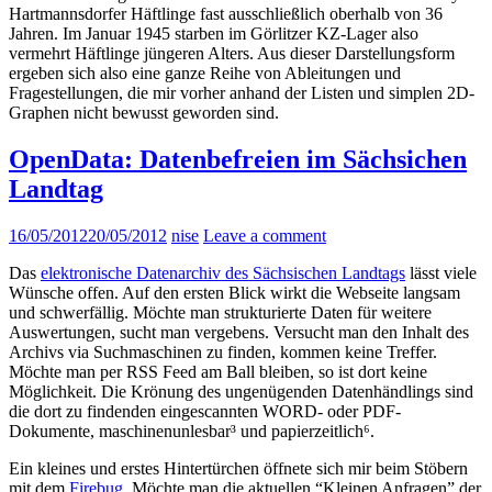
Hartmannsdorfer Häftlinge fast ausschließlich oberhalb von 36
Jahren. Im Januar 1945 starben im Görlitzer KZ-Lager also
vermehrt Häftlinge jüngeren Alters. Aus dieser Darstellungsform
ergeben sich also eine ganze Reihe von Ableitungen und
Fragestellungen, die mir vorher anhand der Listen und simplen 2D-
Graphen nicht bewusst geworden sind.
OpenData: Datenbefreien im Sächsichen
Landtag
16/05/2012
20/05/2012
nise
Leave a comment
Das
elektronische Datenarchiv des Sächsischen Landtags
lässt viele
Wünsche offen. Auf den ersten Blick wirkt die Webseite langsam
und schwerfällig. Möchte man strukturierte Daten für weitere
Auswertungen, sucht man vergebens. Versucht man den Inhalt des
Archivs via Suchmaschinen zu finden, kommen keine Treffer.
Möchte man per RSS Feed am Ball bleiben, so ist dort keine
Möglichkeit. Die Krönung des ungenügenden Datenhändlings sind
die dort zu findenden eingescannten WORD- oder PDF-
Dokumente, maschinenunlesbar³ und papierzeitlich⁶.
Ein kleines und erstes Hintertürchen öffnete sich mir beim Stöbern
mit dem
Firebug
. Möchte man die aktuellen “Kleinen Anfragen” der