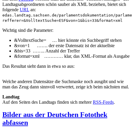
Landtagsabgeordneten schön sauber als XML beziehen, bietet sich
folgende
URL
an:
edas.landtag.sachsen.de/parlamentsdokumentation/parlame
refferer=&VolltextSuche=ESF&von=1&bis=33&format=xml
Wichtig sind die Parameter:
&VolltextSuche= … hier könnte ein Suchbegriff stehen
&von=1 ……. der erste Datensatz ist der aktuellste
&bis=33 …….. Anzahl der Treffer
&format=xml ………… klar, das XML-Format als Ausgabe
Das Resultat sieht dann in etwa so aus:
Welche anderen Datensätze die Suchmaske noch ausgibt und wie
man das Zeug dann sinnvoll verwertet, zeige ich beim nächsten mal.
Landtag
Auf den Seiten des Landtags finden sich mehrer
RSS-Feeds
.
Bilder aus der Deutschen Fotothek
abfassen