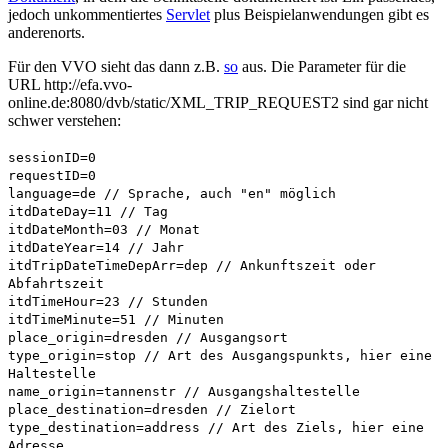
jedoch unkommentiertes
Servlet
plus Beispielanwendungen gibt es
anderenorts.
Für den VVO sieht das dann z.B.
so
aus. Die Parameter für die
URL http://efa.vvo-
online.de:8080/dvb/static/XML_TRIP_REQUEST2 sind gar nicht
schwer verstehen:
sessionID=0
requestID=0
language=de // Sprache, auch "en" möglich
itdDateDay=11 // Tag
itdDateMonth=03 // Monat
itdDateYear=14 // Jahr
itdTripDateTimeDepArr=dep // Ankunftszeit oder
Abfahrtszeit
itdTimeHour=23 // Stunden
itdTimeMinute=51 // Minuten
place_origin=dresden // Ausgangsort
type_origin=stop // Art des Ausgangspunkts, hier eine
Haltestelle
name_origin=tannenstr // Ausgangshaltestelle
place_destination=dresden // Zielort
type_destination=address // Art des Ziels, hier eine
Adresse