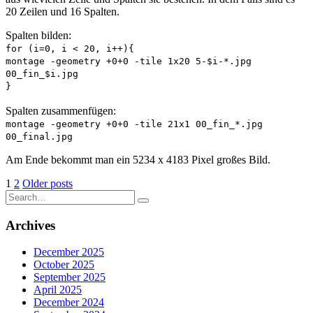
20 Zeilen und 16 Spalten.
Spalten bilden:
for (i=0, i < 20, i++){
montage -geometry +0+0 -tile 1x20 5-$i-*.jpg
00_fin_$i.jpg
}
Spalten zusammenfügen:
montage -geometry +0+0 -tile 21x1 00_fin_*.jpg
00_final.jpg
Am Ende bekommt man ein 5234 x 4183 Pixel großes Bild.
Posts
1
2
Older posts
Search
pagination
for:
Archives
December 2025
October 2025
September 2025
April 2025
December 2024