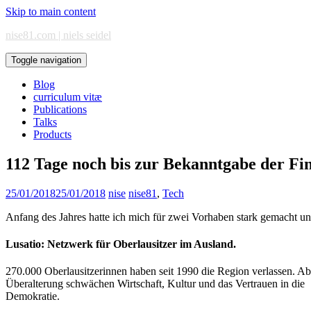
Skip to main content
nise81.com | niels seidel
Toggle navigation
Blog
curriculum vitæ
Publications
Talks
Products
112 Tage noch bis zur Bekanntgabe der Fi
25/01/2018
25/01/2018
nise
nise81
,
Tech
Anfang des Jahres hatte ich mich für zwei Vorhaben stark gemacht u
Lusatio: Netzwerk für Oberlausitzer im Ausland.
270.000 Oberlausitzerinnen haben seit 1990 die Region verlassen. 
Überalterung schwächen Wirtschaft, Kultur und das Vertrauen in die
Demokratie.