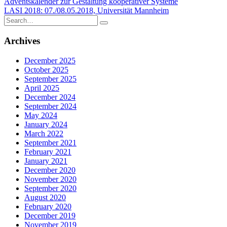
Post
Adventskalender zur Gestaltung kooperativer Systeme
LASI 2018: 07./08.05.2018, Universität Mannheim
navigation
Search
for:
Archives
December 2025
October 2025
September 2025
April 2025
December 2024
September 2024
May 2024
January 2024
March 2022
September 2021
February 2021
January 2021
December 2020
November 2020
September 2020
August 2020
February 2020
December 2019
November 2019