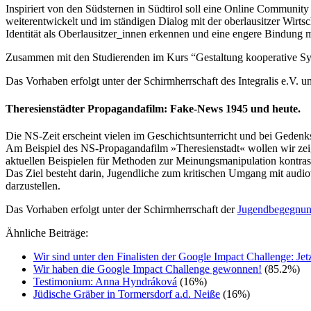
Inspiriert von den Südsternen in Südtirol soll eine Online Community
weiterentwickelt und im ständigen Dialog mit der oberlausitzer Wirts
Identität als Oberlausitzer_innen erkennen und eine engere Bindung
Zusammen mit den Studierenden im Kurs “Gestaltung kooperative Sys
Das Vorhaben erfolgt unter der Schirmherrschaft des Integralis e.V.
Theresienstädter Propagandafilm: Fake-News 1945 und heute.
Die NS-Zeit erscheint vielen im Geschichtsunterricht und bei Gedenk
Am Beispiel des NS-Propagandafilm »Theresienstadt« wollen wir zeig
aktuellen Beispielen für Methoden zur Meinungsmanipulation kontras
Das Ziel besteht darin, Jugendliche zum kritischen Umgang mit audi
darzustellen.
Das Vorhaben erfolgt unter der Schirmherrschaft der
Jugendbegegnung
Ähnliche Beiträge:
Wir sind unter den Finalisten der Google Impact Challenge: Je
Wir haben die Google Impact Challenge gewonnen!
(85.2%)
Testimonium: Anna Hyndráková
(16%)
Jüdische Gräber in Tormersdorf a.d. Neiße
(16%)