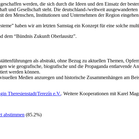
 geschaffen werden, die sich durch die Ideen und den Einsatz der beste
chaft und Gesellschaft steht. Die deutschland-/weltweit ausgewanderte
 mit den Menschen, Institutionen und Unternehmen der Region eingehen
teme” haben wir am letzten Samstag ein Konzept für eine solche mult
 und dem “Bündnis Zukunft Oberlausitz”.
stättenführungen als abstrakt, ohne Bezug zu aktuellen Themen, Opfer
en wie geografische, biografische und die Propaganda entlarvende An
tiert werden können.
ovisuellen Medien anzuregen und historische Zusammenhängen am Beispi
in Theresienstadt/Terezín e.V.
. Weitere Kooperationen mit Karel Magr
tzt abstimmen
(85.2%)