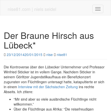
Skip
to
nise81.com | niels seidel
Toggle n
main
content
Der Braune Hirsch aus
Lübeck*
23/12/2014
20/01/2015
nise
nise81
Die Kontroverse über den Lübecker Unternehmer und Professor
Winfried Stöcker ist im vollem Gange. Nachdem Stöcker in
seinem Görlitzer Jugendstilkaufhaus ein Benefizkonzert
zugunsten von Flüchtlingen untersagt hatte, katapultierte er sich
in einem
Interview mit der Sächsischen Zeitung
ins rechte
Abseits. Ich zitiere:
“Mir sind aber so viele ausländische Flüchtlinge nicht
willkommen.”
Über die Flüchtlinge aus Afrika: “Die reisefreudigen