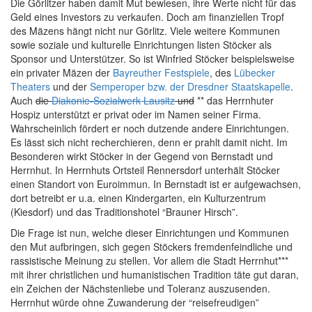
Die Görlitzer haben damit Mut bewiesen, ihre Werte nicht für das
Geld eines Investors zu verkaufen. Doch am finanziellen Tropf
des Mäzens hängt nicht nur Görlitz. Viele weitere Kommunen
sowie soziale und kulturelle Einrichtungen listen Stöcker als
Sponsor und Unterstützer. So ist Winfried Stöcker beispielsweise
ein privater Mäzen der
Bayreuther Festspiele
, des
Lübecker
Theaters
und der
Semperoper bzw. der Dresdner Staatskapelle
.
Auch
die
Diakonie-Sozialwerk Lausitz
und
** das Herrnhuter
Hospiz unterstützt er privat oder im Namen seiner Firma.
Wahrscheinlich fördert er noch dutzende andere Einrichtungen.
Es lässt sich nicht recherchieren, denn er prahlt damit nicht. Im
Besonderen wirkt Stöcker in der Gegend von Bernstadt und
Herrnhut. In Herrnhuts Ortsteil Rennersdorf unterhält Stöcker
einen Standort von Euroimmun. In Bernstadt ist er aufgewachsen,
dort betreibt er u.a. einen Kindergarten, ein Kulturzentrum
(Kiesdorf) und das Traditionshotel “Brauner Hirsch”.
Die Frage ist nun, welche dieser Einrichtungen und Kommunen
den Mut aufbringen, sich gegen Stöckers fremdenfeindliche und
rassistische Meinung zu stellen. Vor allem die Stadt Herrnhut***
mit ihrer christlichen und humanistischen Tradition täte gut daran,
ein Zeichen der Nächstenliebe und Toleranz auszusenden.
Herrnhut würde ohne Zuwanderung der “reisefreudigen”