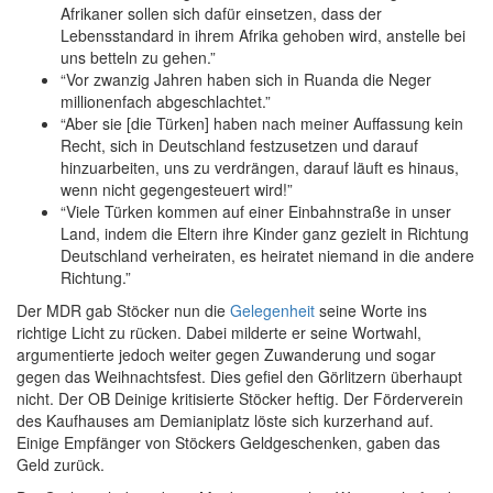
Afrikaner sollen sich dafür einsetzen, dass der
Lebensstandard in ihrem Afrika gehoben wird, anstelle bei
uns betteln zu gehen.”
“Vor zwanzig Jahren haben sich in Ruanda die Neger
millionenfach abgeschlachtet.”
“Aber sie [die Türken] haben nach meiner Auffassung kein
Recht, sich in Deutschland festzusetzen und darauf
hinzuarbeiten, uns zu verdrängen, darauf läuft es hinaus,
wenn nicht gegengesteuert wird!”
“Viele Türken kommen auf einer Einbahnstraße in unser
Land, indem die Eltern ihre Kinder ganz gezielt in Richtung
Deutschland verheiraten, es heiratet niemand in die andere
Richtung.”
Der MDR gab Stöcker nun die
Gelegenheit
seine Worte ins
richtige Licht zu rücken. Dabei milderte er seine Wortwahl,
argumentierte jedoch weiter gegen Zuwanderung und sogar
gegen das Weihnachtsfest. Dies gefiel den Görlitzern überhaupt
nicht. Der OB Deinige kritisierte Stöcker heftig. Der Förderverein
des Kaufhauses am Demianiplatz löste sich kurzerhand auf.
Einige Empfänger von Stöckers Geldgeschenken, gaben das
Geld zurück.