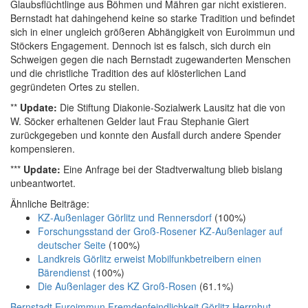
Glaubsflüchtlinge aus Böhmen und Mähren gar nicht existieren.
Bernstadt hat dahingehend keine so starke Tradition und befindet
sich in einer ungleich größeren Abhängigkeit von Euroimmun und
Stöckers Engagement. Dennoch ist es falsch, sich durch ein
Schweigen gegen die nach Bernstadt zugewanderten Menschen
und die christliche Tradition des auf klösterlichen Land
gegründeten Ortes zu stellen.
**
Update:
Die Stiftung Diakonie-Sozialwerk Lausitz hat die von
W. Söcker erhaltenen Gelder laut Frau Stephanie Giert
zurückgegeben und konnte den Ausfall durch andere Spender
kompensieren.
***
Update:
Eine Anfrage bei der Stadtverwaltung blieb bislang
unbeantwortet.
Ähnliche Beiträge:
KZ-Außenlager Görlitz und Rennersdorf
(100%)
Forschungsstand der Groß-Rosener KZ-Außenlager auf
deutscher Seite
(100%)
Landkreis Görlitz erweist Mobilfunkbetreibern einen
Bärendienst
(100%)
Die Außenlager des KZ Groß-Rosen
(61.1%)
Bernstadt
Euroimmun
Fremdenfeindlichkeit
Görlitz
Herrnhut