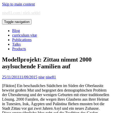
Skip to main content
nise81.com | niels seidel
Toggle navigation
Blog
curriculum vitæ
Publications
Talks
Products
Modellprojekt: Zittau nimmt 2000
asylsuchende Familien auf
25/11/2011
11/09/2015
nise
nise81
[Fiktion] Ein beschauliches Städtchen im Süden der Oberlausitz
beweist großen Mut und begegnet den demographischen Problem
der Überalterung und der wenigen Geburten mit einer traditionellen
Lösung. 2000 Familen, die wegen ihres Glaubens aus ihrer Heimat
in Tunesien, Irak, Ägypten und Palästina fliehen mussten bot die
Stadt Zittau vor gut zwei Jahren Asyl und ein neues Zuhause.
Diese ungewöhnliche Idee geht auf die Tra­di­tion des Grafen