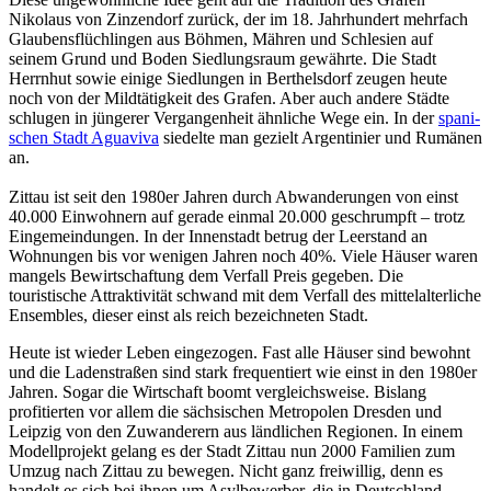
Nikolaus von Zinzendorf zurück, der im 18. Jahrhundert mehrfach
Glaubensflüchlingen aus Böhmen, Mähren und Schlesien auf
seinem Grund und Boden Siedlungsraum gewährte. Die Stadt
Herrnhut sowie einige Siedlungen in Berthelsdorf zeugen heute
noch von der Mildtätigkeit des Grafen. Aber auch andere Städte
schlugen in jüngerer Vergangenheit ähnliche Wege ein. In der
spa­ni­
schen Stadt Agua­viva
siedelte man gezielt Ar­gen­ti­nier und Ru­mä­nen
an.
Zittau ist seit den 1980er Jahren durch Abwanderungen von einst
40.000 Einwohnern auf gerade einmal 20.000 geschrumpft – trotz
Eingemeindungen. In der Innenstadt betrug der Leerstand an
Wohnungen bis vor wenigen Jahren noch 40%. Viele Häuser waren
mangels Bewirtschaftung dem Verfall Preis gegeben. Die
touristische Attraktivität schwand mit dem Verfall des mittelalterliche
Ensembles, dieser einst als reich bezeichneten Stadt.
Heute ist wieder Leben eingezogen. Fast alle Häuser sind bewohnt
und die Ladenstraßen sind stark frequentiert wie einst in den 1980er
Jahren. Sogar die Wirtschaft boomt vergleichsweise. Bislang
profitierten vor allem die sächsischen Metropolen Dresden und
Leipzig von den Zuwanderern aus ländlichen Regionen. In einem
Modellprojekt gelang es der Stadt Zittau nun 2000 Familien zum
Umzug nach Zittau zu bewegen. Nicht ganz freiwillig, denn es
handelt es sich bei ihnen um Asylbewerber, die in Deutschland