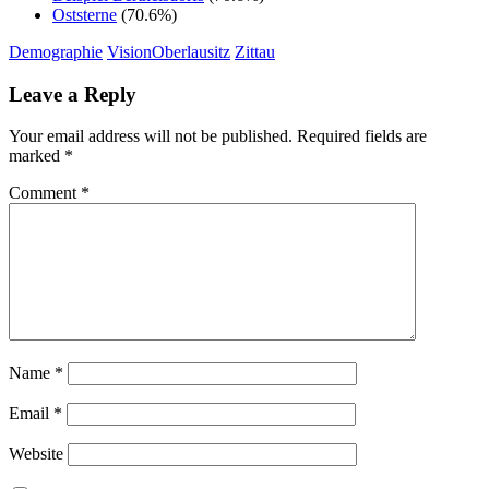
Oststerne
(70.6%)
Demographie
VisionOberlausitz
Zittau
Leave a Reply
Your email address will not be published.
Required fields are
marked
*
Comment
*
Name
*
Email
*
Website