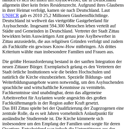
allgemein über kein freies Residenzrecht. Aufgrund ihres Glaubens
in ihrer Heimat verfolgt, kamen sie nach Deutschland. Laut
UNHCR
gab es 2010 25,2 Millionen Glaubensflüchtlinge.
Deutschland ist weltweit das viertgrößte Gastgeberland für
Asylsuchende. Insgesamt 594.300 Menschen leben verteilt auf
Städte und Gemeinden in Deutschland. Vertreter der Stadt Zittau
bewirkten beim Auswärtigen Amt genau jene Asylbewerber in
Zittau anzusiedeln, die aus religiösen Gründen verfolgt und zudem
als Fachkräfte ein gewisses Know-How mitbringen. Als drittes
Kriterium wählte man insbesondere Familien und Frauen aus.
Die größte Herausforderung bestand in der sanften Integration der
neuen Zittauer Bürger. Exemplarisch gelang es den Vertretern der
Stadt örtliche Institutionen wie die beiden Hochschulen und
natürlich die Kirche einzubeziehen. Spezielle Bildungs- und
Weiterbildungsangebote waren notwendig, um den Asylsuchenden
sprachliche und wirtschaftliche Kenntnisse zu vermitteln.
Fachkenntnisse sind unabdingbar, denn das allgemeine
Arbeitsverbot für Asylanten wurde angesichts des großen
Fachkräftemangels in der Region außer Kraft gesetzt.
Das IHI Zittau spielte bei der Qualifizierung der Zugezogenen eine
zentrale Rolle, da es seit Jahren vornehmlich Anlaufpunkt für
ausländische Studierende ist. Die Kirche kümmerte sich
insbesondere um den Empfang der Familien und sorgte für deren
Quartiere. Entscheidend war jedoch die Unterstützung aus der