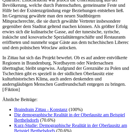
Bevölkerung, welche durch Patenschaften, gemeinsame Feste und
Hilfe bei der Existenzgründung enge Beziehungen entstehen ließ.
Im Gegenzug gewährte man den neuen Stadtbürgern
Mitspracherechte, die sie durch gewählte Vertreter insbesondere
gegenüber dem Stadtrat geltend machen können. Als größter Erfolg
erwies sich die kulinarische Gasse, auf der tunesische, syrische,
irakische und kosovarische Spezialitätengeschäfte und Restaurants
eröffneten und nunmehr sogar Gäste aus dem tschechischen Liberec
und dem polnischen Wroclaw anlocken.
In Zittau hat sich das Projekt bewehrt. Ob es auf andere entvölkerte
Regionen in Brandenburg, Nordbayern oder Niedersachsen
übertragbar, bleibt ungewiss. Aufgrund der Grenznähe zu Polen und
Tschechien gibt es speziell in der südlichen Oberlausitz eine
kulturhistorisches Klima, auch anders denkenden und
andersgläubigen Menschen Gastfreundschaft entgegen zu bringen.
[/Fiktion]
Ähnliche Beiträge:
Braindrain Zittau - Konstanz
(100%)
Die demographische Realität in der Oberlausitz am Beispiel
Berthelsdorfs
(70.6%)
Kurz-Studie: Demographische Realität in der Oberlausitz am
Beispiel Berthelsdorfs
(70.6%)