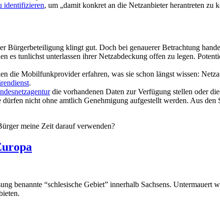
 identifizieren
, um „damit konkret an die Netzanbieter herantreten zu 
er Bürgerbeteiligung klingt gut. Doch bei genauerer Betrachtung handelt
den es tunlichst unterlassen ihrer Netzabdeckung offen zu legen. Pote
den die Mobilfunkprovider erfahren, was sie schon längst wissen: Net
rendienst
.
ndesnetzagentur
die vorhandenen Daten zur Verfügung stellen oder dies
 dürfen nicht ohne amtlich Genehmigung aufgestellt werden. Aus den S
Bürger meine Zeit darauf verwenden?
 Europa
ung benannte “schlesische Gebiet” innerhalb Sachsens. Untermauert wi
bieten.