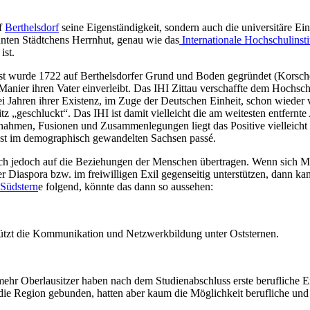
rf
Berthelsdorf
seine Eigenständigkeit, sondern auch die universitäre Ein
annten Städtchens Herrnhut, genau wie das
Internationale Hochschulinstit
ist.
bst wurde 1722 auf Berthelsdorfer Grund und Boden gegründet (Korschel
-Manier ihren Vater einverleibt. Das IHI Zittau verschaffte dem Hochsch
 Jahren ihrer Existenz, im Zuge der Deutschen Einheit, schon wieder 
z „geschluckt“. Das IHI ist damit vielleicht die am weitesten entfern
rnahmen, Fusionen und Zusammenlegungen liegt das Positive vielleicht 
dest im demographisch gewandelten Sachsen passé.
 sich jedoch auf die Beziehungen der Menschen übertragen. Wenn sich
 Diaspora bzw. im freiwilligen Exil gegenseitig unterstützen, dann kan
Südstern
e folgend, könnte das dann so aussehen:
stützt die Kommunikation und Netzwerkbildung unter Oststernen.
hr Oberlausitzer haben nach dem Studienabschluss erste berufliche 
ie Region gebunden, hatten aber kaum die Möglichkeit berufliche und p