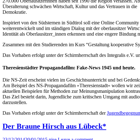
270.000 Oberlausitzerinnen haben seit 1990 die Region verlassen. 
Überalterung schwächen Wirtschaft, Kultur und das Vertrauen in die
Demokratie.
Inspiriert von den Südsternen in Südtirol soll eine Online Community
weiterentwickelt und im ständigen Dialog mit der oberlausitzer Wirts
Identität als Oberlausitzer_innen erkennen und eine engere Bindung
Zusammen mit den Studierenden im Kurs “Gestaltung kooperative Sys
Das Vorhaben erfolgt unter der Schirmherrschaft des Integralis e.V.
Theresienstädter Propagandafilm: Fake-News 1945 und heute.
Die NS-Zeit erscheint vielen im Geschichtsunterricht und bei Gedenk
Am Beispiel des NS-Propagandafilm »Theresienstadt« wollen wir zeig
aktuellen Beispielen für Methoden zur Meinungsmanipulation kontras
Das Ziel besteht darin, Jugendliche zum kritischen Umgang mit audi
darzustellen.
Das Vorhaben erfolgt unter der Schirmherrschaft der
Jugendbegegnung
Der Braune Hirsch aus Lübeck*
23/12/2014
20/01/2015
nise
Leave a comment