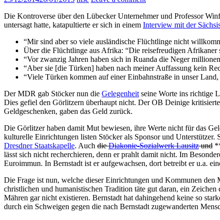
Die Kontroverse über den Lübecker Unternehmer und Professor Winfri
untersagt hatte, katapultierte er sich in einem
Interview mit der Sächsi
“Mir sind aber so viele ausländische Flüchtlinge nicht willkom
Über die Flüchtlinge aus Afrika: “Die reisefreudigen Afrikaner 
“Vor zwanzig Jahren haben sich in Ruanda die Neger millionen
“Aber sie [die Türken] haben nach meiner Auffassung kein Recht
“Viele Türken kommen auf einer Einbahnstraße in unser Land, i
Der MDR gab Stöcker nun die
Gelegenheit
seine Worte ins richtige 
Dies gefiel den Görlitzern überhaupt nicht. Der OB Deinige kritisier
Geldgeschenken, gaben das Geld zurück.
Die Görlitzer haben damit Mut bewiesen, ihre Werte nicht für das Ge
kulturelle Einrichtungen listen Stöcker als Sponsor und Unterstützer.
Dresdner Staatskapelle
. Auch
die
Diakonie-Sozialwerk Lausitz
und
**
lässt sich nicht recherchieren, denn er prahlt damit nicht. Im Besond
Euroimmun. In Bernstadt ist er aufgewachsen, dort betreibt er u.a. e
Die Frage ist nun, welche dieser Einrichtungen und Kommunen den Mut
christlichen und humanistischen Tradition täte gut daran, ein Zeic
Mähren gar nicht existieren. Bernstadt hat dahingehend keine so sta
durch ein Schweigen gegen die nach Bernstadt zugewanderten Menschen