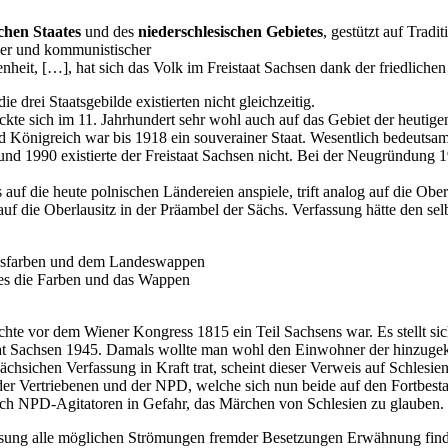
chen Staates
und des
niederschlesischen Gebietes
, gestützt auf Trad
cher und kommunistischer
nheit, […], hat sich das Volk im Freistaat Sachsen dank der friedlich
 drei Staatsgebilde existierten nicht gleichzeitig.
eckte sich im 11. Jahrhundert sehr wohl auch auf das Gebiet der heutig
Königreich war bis 1918 ein souverainer Staat. Wesentlich bedeutsamer 
1990 existierte der Freistaat Sachsen nicht. Bei der Neugründung 19
uf die heute polnischen Ländereien anspiele, trift analog auf die Oberl
uf die Oberlausitz in der Präambel der Sächs. Verfassung hätte den s
desfarben und dem Landeswappen
des die Farben und das Wappen
chte vor dem Wiener Kongress 1815 ein Teil Sachsens war. Es stellt sic
taat Sachsen 1945. Damals wollte man wohl den Einwohner der hinzuge
ächsichen Verfassung in Kraft trat, scheint dieser Verweis auf Schlesie
der Vertriebenen und der NPD, welche sich nun beide auf den Fortbest
rch NPD-Agitatoren in Gefahr, das Märchen von Schlesien zu glauben. 
assung alle möglichen Strömungen fremder Besetzungen Erwähnung fin