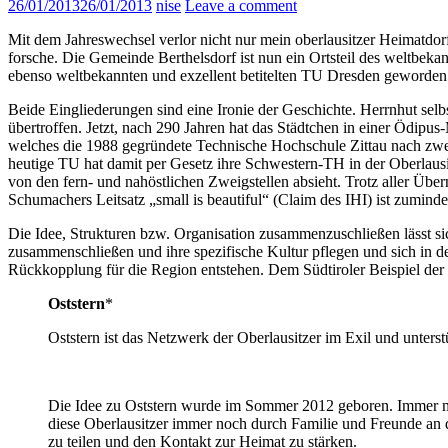
26/01/2013
26/01/2013
nise
Leave a comment
Mit dem Jahreswechsel verlor nicht nur mein oberlausitzer Heimatdo
forsche. Die Gemeinde Berthelsdorf ist nun ein Ortsteil des weltbek
ebenso weltbekannten und exzellent betitelten TU Dresden geworden 
Beide Eingliederungen sind eine Ironie der Geschichte. Herrnhut sel
übertroffen. Jetzt, nach 290 Jahren hat das Städtchen in einer Ödipus
welches die 1988 gegründete Technische Hochschule Zittau nach zwei
heutige TU hat damit per Gesetz ihre Schwestern-TH in der Oberlausit
von den fern- und nahöstlichen Zweigstellen absieht. Trotz aller Übe
Schumachers Leitsatz „small is beautiful“ (Claim des IHI) ist zumin
Die Idee, Strukturen bzw. Organisation zusammenzuschließen lässt
zusammenschließen und ihre spezifische Kultur pflegen und sich in der
Rückkopplung für die Region entstehen. Dem Südtiroler Beispiel der
Oststern
*
Oststern ist das Netzwerk der Oberlausitzer im Exil und unter
Die Idee zu Oststern wurde im Sommer 2012 geboren. Immer me
diese Oberlausitzer immer noch durch Familie und Freunde an d
zu teilen und den Kontakt zur Heimat zu stärken.