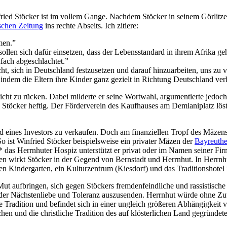
ed Stöcker ist im vollem Gange. Nachdem Stöcker in seinem Görlitzer
schen Zeitung
ins rechte Abseits. Ich zitiere:
men.”
sollen sich dafür einsetzen, dass der Lebensstandard in ihrem Afrika ge
fach abgeschlachtet.”
, sich in Deutschland festzusetzen und darauf hinzuarbeiten, uns zu v
ndem die Eltern ihre Kinder ganz gezielt in Richtung Deutschland verhe
Licht zu rücken. Dabei milderte er seine Wortwahl, argumentierte jed
te Stöcker heftig. Der Förderverein des Kaufhauses am Demianiplatz lö
ld eines Investors zu verkaufen. Doch am finanziellen Tropf des Mäzen
 So ist Winfried Stöcker beispielsweise ein privater Mäzen der
Bayreuthe
 das Herrnhuter Hospiz unterstützt er privat oder im Namen seiner Fir
eren wirkt Stöcker in der Gegend von Bernstadt und Herrnhut. In Herrnh
inen Kindergarten, ein Kulturzentrum (Kiesdorf) und das Traditionshotel
 aufbringen, sich gegen Stöckers fremdenfeindliche und rassistische M
hen der Nächstenliebe und Toleranz auszusenden. Herrnhut würde ohne 
rke Tradition und befindet sich in einer ungleich größeren Abhängigkei
 und die christliche Tradition des auf klösterlichen Land gegründeten