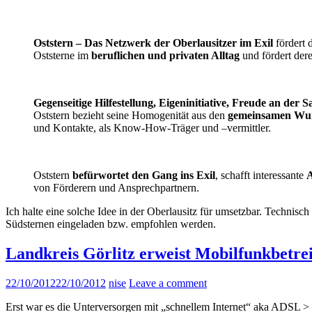
Oststern – Das Netzwerk der Oberlausitzer im Exil
fördert 
Oststerne im
beruflichen und privaten Alltag
und fördert der
Gegenseitige Hilfestellung, Eigeninitiative, Freude an der S
Oststern bezieht seine Homogenität aus den
gemeinsamen Wu
und Kontakte, als Know-How-Träger und –vermittler.
Oststern
befürwortet den Gang ins Exil
, schafft interessante
A
von Förderern und Ansprechpartnern.
Ich halte eine solche Idee in der Oberlausitz für umsetzbar. Techni
Südsternen eingeladen bzw. empfohlen werden.
Landkreis Görlitz erweist Mobilfunkbetre
22/10/2012
22/10/2012
nise
Leave a comment
Erst war es die Unterversorgen mit „schnellem Internet“ aka ADSL > 2