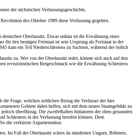
itionen der sächsischen Verfassungsgeschichte,
en Revolution des Oktober 1989 diese Verfassung gegeben.
en deutschen Oberlausitz. Etwas unklar ist die Erwähnung eines
für den heutigen Freistaat ist sein Ursprung als Freistaat in der
45 kam ein Teil Niederschlesiens zu Sachsen, während der östlich
ausitz zu. Wer von der Oberlausitz redet, könnte sich auch auf den
elben revisionistischen Beigeschmack wie die Erwähnung Schlesiens
h die Frage, welchen zeitlichen Bezug die Verfasser der hier
kommenen Gebiete dabei helfen, sich mit dem neuen Staatsgebilde zu
n jedoch überflüssig. Die zweifelhaften Initiatoren der oben genannten
and Schlesiens in der Verfassung berufen können. Dem
So die verkürzte Argumentation.
den. Im Fall der Oberlausitz wären da mindesten Ungarn, Böhmen,