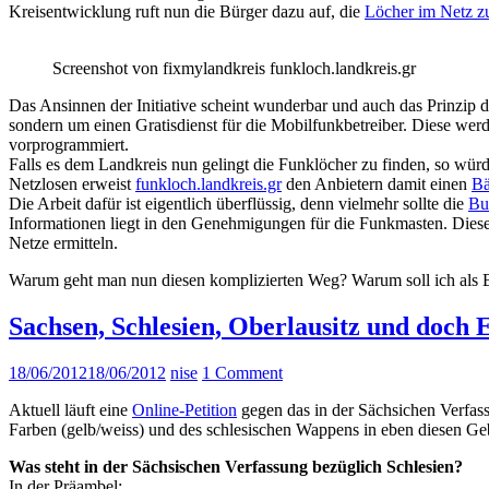
Kreisentwicklung ruft nun die Bürger dazu auf, die
Löcher im Netz zu
Screenshot von fixmylandkreis funkloch.landkreis.gr
Das Ansinnen der Initiative scheint wunderbar und auch das Prinzip d
sondern um einen Gratisdienst für die Mobilfunkbetreiber. Diese wer
vorprogrammiert.
Falls es dem Landkreis nun gelingt die Funklöcher zu finden, so wür
Netzlosen erweist
funkloch.landkreis.gr
den Anbietern damit einen
Bä
Die Arbeit dafür ist eigentlich überflüssig, denn vielmehr sollte die
Bu
Informationen liegt in den Genehmigungen für die Funkmasten. Diese
Netze ermitteln.
Warum geht man nun diesen komplizierten Weg? Warum soll ich als 
Sachsen, Schlesien, Oberlausitz und doch
18/06/2012
18/06/2012
nise
1 Comment
Aktuell läuft eine
Online-Petition
gegen das in der Sächsichen Verfass
Farben (gelb/weiss) und des schlesischen Wappens in eben diesen Ge
Was steht in der Sächsischen Verfassung bezüglich Schlesien?
In der Präambel: