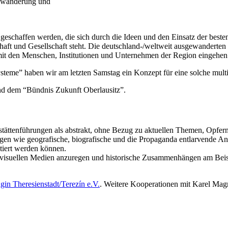
Abwanderung und
 geschaffen werden, die sich durch die Ideen und den Einsatz der beste
chaft und Gesellschaft steht. Die deutschland-/weltweit ausgewanderte
 mit den Menschen, Institutionen und Unternehmen der Region eingehen
teme” haben wir am letzten Samstag ein Konzept für eine solche mult
 und dem “Bündnis Zukunft Oberlausitz”.
stättenführungen als abstrakt, ohne Bezug zu aktuellen Themen, Opfer
en wie geografische, biografische und die Propaganda entlarvende An
tiert werden können.
ovisuellen Medien anzuregen und historische Zusammenhängen am Beispi
in Theresienstadt/Terezín e.V.
. Weitere Kooperationen mit Karel Magr