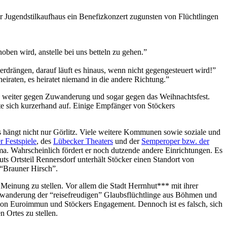
 Jugendstilkaufhaus ein Benefizkonzert zugunsten von Flüchtlingen
hoben wird, anstelle bei uns betteln zu gehen.”
erdrängen, darauf läuft es hinaus, wenn nicht gegengesteuert wird!”
iraten, es heiratet niemand in die andere Richtung.”
och weiter gegen Zuwanderung und sogar gegen das Weihnachtsfest.
ste sich kurzerhand auf. Einige Empfänger von Stöckers
s hängt nicht nur Görlitz. Viele weitere Kommunen sowie soziale und
r Festspiele
, des
Lübecker Theaters
und der
Semperoper bzw. der
ma. Wahrscheinlich fördert er noch dutzende andere Einrichtungen. Es
uts Ortsteil Rennersdorf unterhält Stöcker einen Standort von
 “Brauner Hirsch”.
einung zu stellen. Vor allem die Stadt Herrnhut*** mit ihrer
Zuwanderung der “reisefreudigen” Glaubsflüchtlinge aus Böhmen und
t von Euroimmun und Stöckers Engagement. Dennoch ist es falsch, sich
 Ortes zu stellen.