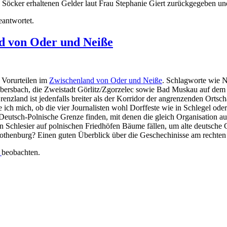
. Söcker erhaltenen Gelder laut Frau Stephanie Giert zurückgegeben u
eantwortet.
nd von Oder und Neiße
 Vorurteilen im
Zwischenland von Oder und Neiße
. Schlagworte wie N
d Ebersbach, die Zweistadt Görlitz/Zgorzelec sowie Bad Muskau auf dem
enzland ist jedenfalls breiter als der Korridor der angrenzenden Orts
 ich mich, ob die vier Journalisten wohl Dorffeste wie in Schlegel ode
eutsch-Polnische Grenze finden, mit denen die gleich Organisation auf
n Schlesier auf polnischen Friedhöfen Bäume fällen, um alte deutsche 
 Rothenburg? Einen guten Überblick über die Geschechinisse am rechte
m
beobachten.