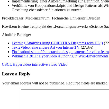
Implementierung einer Autorenumgebung zur Definition, Steue
Verhältnis von Kooperationsskripts und Design Patterns als Wis
Gestaltung ebensolcher Situationen zu nutzen.
Projekteträger: Medienzentrum, Technische Universität Dresden
KoviLern ist eine Teilprojekt des „Forschungsnetzwerks eScience Sac
Ähnliche Beiträge:
Learning Analytics using CORDTRA Diagrams with D3.js
(72
Text2Video: eine andere Art von InternetTV
(27.3%)
Final submission of 9 interaction design patterns for video lea
Wikimania 2011: Hypervideo Authoring in Wiki-Environments
CSCL
Hypervideo
interactive video
Video
Leave a Reply
Your email address will not be published.
Required fields are marked