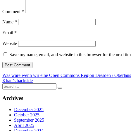
Comment
*
Name
*
Email
*
Website
Save my name, email, and website in this browser for the next ti
Post
Was wäre wenn wir eine Open Commons Region Dresden / Oberlausi
Khan’s backside
navigation
Search
for:
Archives
December 2025
October 2025
September 2025
April 2025
December 2024