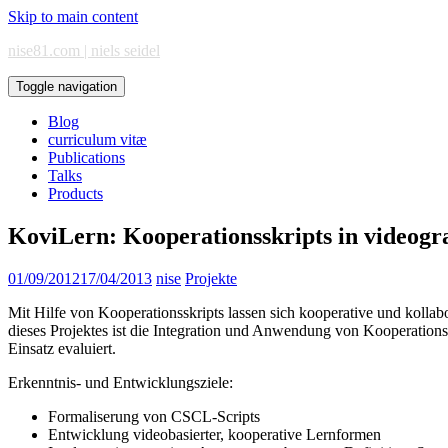
Skip to main content
nise81.com | niels seidel
Toggle navigation
Blog
curriculum vitæ
Publications
Talks
Products
KoviLern: Kooperationsskripts in videog
01/09/2012
17/04/2013
nise
Projekte
Mit Hilfe von Kooperationsskripts lassen sich kooperative und kollabor
dieses Projektes ist die Integration und Anwendung von Kooperation
Einsatz evaluiert.
Erkenntnis- und Entwicklungsziele:
Formaliserung von CSCL-Scripts
Entwicklung videobasierter, kooperative Lernformen