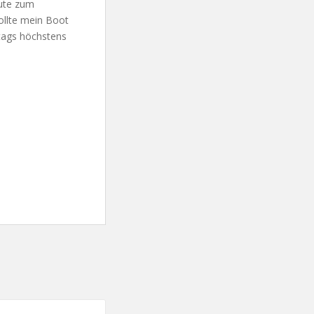
eute zum
ollte mein Boot
ntags höchstens