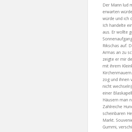
Der Mann lud m
erwarten würden
würde und ich d
Ich handelte ei
aus. Er wollte 
Sonnenaufgang 
Rikschas auf. 
Armas an zu sc
zeigte er mir d
mit ihrem Klein
Kirchenmauern.
zog und ihnen v
nicht wechseln)
einer Blaskapell
Häusern man nic
Zahlreiche Hun
scheinbaren He
Markt. Souvenie
Gummi, verschi