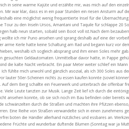
ich in seine warme Kajüte und erzählte mir, was mich auf den einzel
. Mir war klar, dass es in ein paar Stunden ein riesen Ansturm auf d
eshalb eine möglichst wenig frequentierte Insel für die Übernachtung
ne Tour zu den Inseln Ursos, Amantani und Taquile für schlappe 20 So
gegen halb neun starten, sobald sein Boot voll ist.
Nach dem bezauber
wollte ich mir Puno ansehen und sprang deshalb auf eine der vorbe
Der arme Kerle hatte keine Schaltung am Rad und begann kurz vor de
hieben, weshalb ich sogleich absprang und ihm einen Soles mehr gab.
en gesuchten Geldautomaten. Unmittelbar davor hatte, in Pappe gehül
kind die kalte Nacht verbracht. Ein paar Meter weiter schlief ein Man
 Ich fühlte mich unwohl und gänzlich asozial, als ich 300 Soles aus
or lauter 50er-Scheinen nichts zu essen kaufen konnte (soviel könne
. Auf dem Berg schallte ein Feuerwerk und unterbrach die offenbar f
e. Viele Leute tanzten zur Musik. Lange Zeit lief ich durch die eintöni
ht ansehen konnte, ob sie sich noch im Bau befinden oder bereits wi
de schwänzelten durch die Straßen und machten ihre Pfützen ebenso,
rren. Eine Reihe von Straßen verwandelte sich in einen zunehmens ge
rfrei boten die Händler allerhand nützliches und essbares an. Werkze
edene Früchte und wunderbar duftende Blumen (Sonntag war ja Mutt