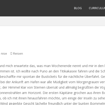
BLOG
CURRICULU
nise
Reisen
 und mich erwartete das, was man Wochenende nennt und mir in den l
men ist. Ich wollte nach Puno an den Titikakasee fahren und die Sch
 beschaffte mir spontan die Bustickets für die nächtliche Überfahrt. G
 bei der Ankunft am Hafen war alle Müdigkeit vom Morgengrauen versc
, der Himmel klar von Sternen übersät und allmälig begrüßten die Vög
nnenstrahlen am Horizont. Die ersten Käpitäne grochen aus ihren 
h, ob ich mit ihnen hinausfahren möchte, um einige der Inseln zu sehe
Wind gegerbte Gesicht lächelte freundlich unter der bunten Bommelm