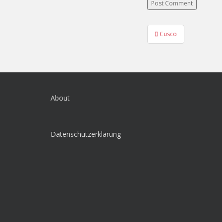
Post
Cusco
navigation
About
Datenschutzerklärung