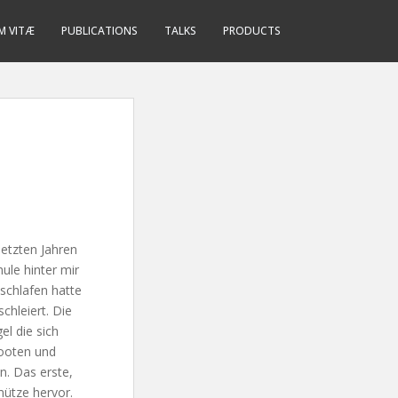
M VITÆ
PUBLICATIONS
TALKS
PRODUCTS
etzten Jahren
ule hinter mir
eschlafen hatte
hleiert. Die
el die sich
Booten und
n. Das erste,
ütze hervor.