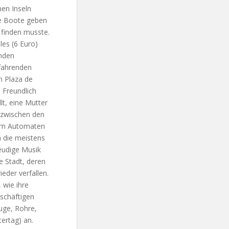
nen Inseln
ie Boote geben
 finden musste.
les (6 Euro)
nden
ifahrenden
m Plaza de
 Freundlich
lt, eine Mutter
n zwischen den
 dem Automaten
n die meistens
reudige Musik
ge Stadt, deren
eder verfallen.
 wie ihre
schäftigen
uge, Rohre,
ertag) an.