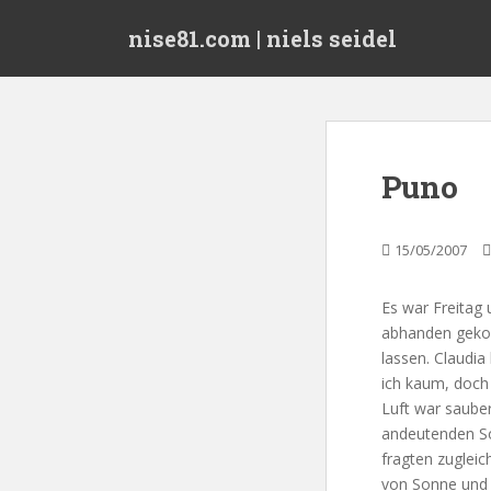
S
nise81.com | niels seidel
k
i
p
t
o
m
Puno
a
i
n
15/05/2007
c
o
Es war Freitag
n
abhanden gekom
t
lassen. Claudia
e
ich kaum, doch
n
Luft war sauber
t
andeutenden So
fragten zugleic
von Sonne und 