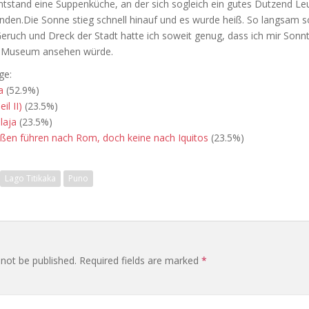
ntstand eine Suppenküche, an der sich sogleich ein gutes Dutzend L
anden.
Die Sonne stieg schnell hinauf und es wurde heiß. So langsam s
eruch und Dreck der Stadt hatte ich soweit genug, dass ich mir Son
-Museum ansehen würde.
ge:
a
(52.9%)
il II)
(23.5%)
laja
(23.5%)
raßen führen nach Rom, doch keine nach Iquitos
(23.5%)
Lago Titikaka
Puno
 not be published.
Required fields are marked
*