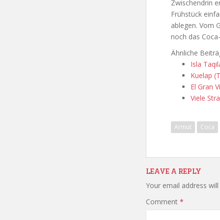
Zwischendrin e
Frühstück einf
ablegen. Vom G
noch das Coca
Ähnliche Beiträ
Isla Taqil
Kuelap (Te
El Gran Vi
Viele St
Armut
Coca
LEAVE A REPLY
Your email address will
Comment
*