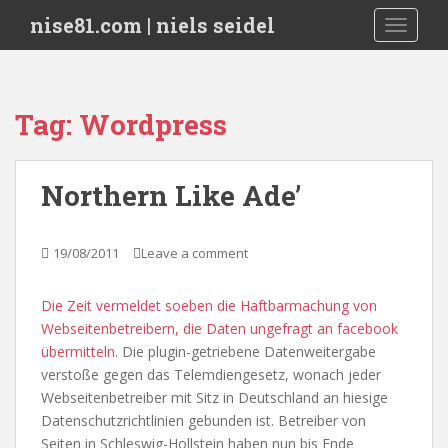
S
nise81.com | niels seidel
TOGGLE
k
i
p
t
Tag:
Wordpress
o
m
a
Northern Like Ade’
i
n
c
19/08/2011
Leave a comment
o
n
Die Zeit vermeldet soeben die Haftbarmachung von
t
Webseitenbetreibern, die Daten ungefragt an facebook
e
übermitteln
. Die plugin-getriebene Datenweitergabe
n
verstoße gegen das Telemdiengesetz, wonach jeder
t
Webseitenbetreiber mit Sitz in Deutschland an hiesige
Datenschutzrichtlinien gebunden ist. Betreiber von
Seiten in Schleswig-Hollstein haben nun bis Ende