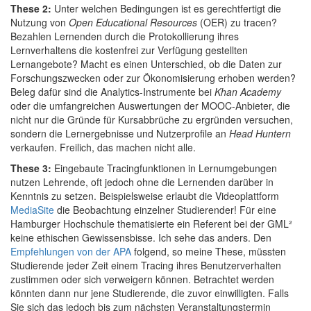
These 2:
Unter welchen Bedingungen ist es gerechtfertigt die
Nutzung von
Open Educational Resources
(OER) zu tracen?
Bezahlen Lernenden durch die Protokollierung ihres
Lernverhaltens die kostenfrei zur Verfügung gestellten
Lernangebote? Macht es einen Unterschied, ob die Daten zur
Forschungszwecken oder zur Ökonomisierung erhoben werden?
Beleg dafür sind die Analytics-Instrumente bei
Khan Academy
oder die umfangreichen Auswertungen der MOOC-Anbieter, die
nicht nur die Gründe für Kursabbrüche zu ergründen versuchen,
sondern die Lernergebnisse und Nutzerprofile an
Head Huntern
verkaufen. Freilich, das machen nicht alle.
These 3:
Eingebaute Tracingfunktionen in Lernumgebungen
nutzen Lehrende, oft jedoch ohne die Lernenden darüber in
Kenntnis zu setzen. Beispielsweise erlaubt die Videoplattform
MediaSite
die Beobachtung einzelner Studierender! Für eine
Hamburger Hochschule thematisierte ein Referent bei der GML²
keine ethischen Gewissensbisse. Ich sehe das anders. Den
Empfehlungen von der APA
folgend, so meine These, müssten
Studierende jeder Zeit einem Tracing ihres Benutzerverhalten
zustimmen oder sich verweigern können. Betrachtet werden
könnten dann nur jene Studierende, die zuvor einwilligten. Falls
Sie sich das jedoch bis zum nächsten Veranstaltungstermin