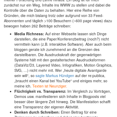
zunächst nur ein Weg, Inhalte ins WWW zu stellen und dabei die
Kontrolle über die Daten zu behalten. Hier eine Reihe von
Gründen, die mich bislang trotz oder aufgrund von 33 Feed-
Abonnenten und täglich >100 Besuchern (~600 page views) dazu
bewogen haben 262 Beiträge schreiben:
Media Richness:
Auf einer Webseite lassen sich Dinge
darstellen, die eine Paper/Konferenzbeitrag (noch?) nicht
vermitteln kann (z.B. interaktive Software). Aber auch beim
bloggen gerate ich zunehmend an die Grenzen des
darstellbaren. Die Ausdruckskraft der gegenwärtigen
Systeme hält mit den gestalterischen Asudrucksformen
(DataViz/D3, Layered Video, Infografiken, Motion Graphics,
SVG, …) nicht mehr mit. Wer „heute digitale Avantgarde
sein will“, so
sagte Markus Hündgen
auf der re:publica,
„braucht einen Kanal bei YouTube“ und einiges mehr, so
meine ich.
Texten ist Neunziger.
Flüchtigkeit vs. Transparenz:
Im Vergleich zu Vorträgen,
Demos usw. manifestieren sich Inhalte in Blogposts viel
besser über längere Zeit hinweg. Die Manifestation schafft
eine Transparenz der eigenen Aktivität.
Denken durch Schreiben:
Einen Beitrag für eine