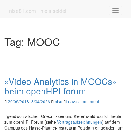
Skip
to
nise81.com | niels seidel
Toggle n
main
content
Tag:
MOOC
»Video Analytics in MOOCs«
beim openHPI-forum
20/09/2018
18/04/2026
nise
Leave a comment
Irgendwo zwischen Griebnitzsee und Kiefernwald war ich heute
zum openHPI-Forum (siehe
Vortragsaufzeichnungen
) auf dem
Campus des Hasso-Plattner-Instituts in Potsdam eingeladen, um