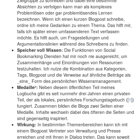
Zielgruppe zu schreiben und dabei eine bestimmte
Absichten zu verfolgen kann man als komplexes
Problemlösen oder gar problemlösendes Lernen
bezeichnen. Wenn ich einen kurzen Blogpost schreibe,
ordne ich meine Gedanken zu einem Thema. Das hilft mir,
falls ich später einen umfassenderen Text verfassen
möchte. Es hilft auch, um Fragestellungen und
Argumentationslinien während des Schreibens zu finden.
Speicher voll Wissen:
Die Funktionen von Social
Bookmarking Diensten hat mir noch nie ausgereicht, um
Zusammenhänge und Einordnungen von Ressourcen
festzuhalten. Ich nutze die Kombination aus Kategorien,
Tags, Blogpost und die Verweise auf ähnliche Beiträge als
_eine_ Form des persönlichen Wissensmanagement.
Medaille²:
Neben diesem öffentlichen Teil meines
Logbuchs gibt es seit nunmehr drei Jahren einen privaten
Teil, der als lokales, persönliches Forschungstagebuch ([
1
])
fungiert. Zusammen bilden die Blogs zwei Seiten einer
Medaille. Inhalte wechseln dabei des öfteren die Seiten und
sind gegenseitig inspiriert.
Wirkung:
In bestimmten Themenbereichen kann ich mit
einem Blogpost Vertreter von Verwaltung und Presse
erreichen und mit ihnen in Dialog treten. Das kann soweit