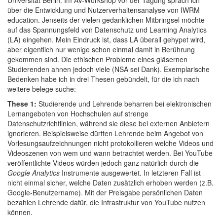
Universität Berlin. Im AV-Workshop vor der Tagung sprach ich
über die Entwicklung und Nutzerverhaltensanalyse von IWRM
education. Jenseits der vielen gedanklichen Mitbringsel möchte
auf das Spannungsfeld von Datenschutz und Learning Analytics
(LA) eingehen. Mein Eindruck ist, dass LA überall gehypet wird,
aber eigentlich nur wenige schon einmal damit in Berührung
gekommen sind. Die ethischen Probleme eines gläsernen
Studierenden ahnen jedoch viele (NSA sei Dank). Exemplarische
Bedenken habe ich in drei Thesen gebündelt, für die ich nach
weitere belege suche:
These 1:
Studierende und Lehrende beharren bei elektronischen
Lernangeboten von Hochschulen auf strenge
Datenschutzrichtlinien, während sie diese bei externen Anbietern
ignorieren. Beispielsweise dürften Lehrende beim Angebot von
Vorlesungsaufzeichnungen nicht protokollieren welche Videos und
Videoszenen von wem und wann betrachtet werden. Bei YouTube
veröffentlichte Videos würden jedoch ganz natürlich durch die
Google Analytics
Instrumente ausgewertet. In letzteren Fall ist
nicht einmal sicher, welche Daten zusätzlich erhoben werden (z.B.
Google-Benutzername). Mit der Preisgabe persönlichen Daten
bezahlen Lehrende dafür, die Infrastruktur von YouTube nutzen
können.