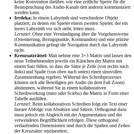
keine Konvention darüber, wie eine zeitliche Sperre für die
Beanspruchung des Audio-Kanals den anderen kommuniziert
werden kann.
Irrdeka:
In einem Labyrinth sind verschiedene Objekt
platziert, zu denen ein Spieler einem zweiten Spieler, der ein
leeres Labyrinth vor sich sieht, leiten muss.
Lernziel:
Ohne eine Verständigung über die Vorgehensweise
(Orientierung, Bezugspunkte, Kommandos) und eine präzise
Kommunikation gelingt die Navigation durch das Labyrinth
nicht.
Kreuzsatzrätsel:
Man nehme eine 3×3 Matrix und lassen den
neun Teilnehmenden jeweils ein Kästchen der Matrix mit
einem Satz füllen, so dass die Sätze je Zeile (von rechts nach
links) und Spalte (von oben nach unten) einen sinnvollen
Zusammenhang ergeben. Während des Schreibprozesses
können sich alle Beteiligten per Audio (in dem Fall Zoom)
abstimmen, während Sie in einem kollaborativen
Schreibwerkzug (miro oder Sciebo) die Matrix in Form einer
Tabelle ausfüllen.
Lernziel:
Beim kollaborativen Schreiben folgt ein Text einer
lineare Abfolge von Absätzen und Sätzen. Orthogonal dazu
muss jedoch ein Abgleich mit der Argumentation und der
verwendeten Begrifflichkeit erfolgen. Diese orthogonal
verlaufenden Dimensionen sind durch die Spalten und Zeilen
der Kreuzsätze repräsentiert.