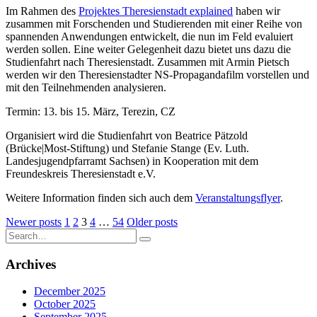
Im Rahmen des
Projektes Theresienstadt explained
haben wir
zusammen mit Forschenden und Studierenden mit einer Reihe von
spannenden Anwendungen entwickelt, die nun im Feld evaluiert
werden sollen. Eine weiter Gelegenheit dazu bietet uns dazu die
Studienfahrt nach Theresienstadt. Zusammen mit Armin Pietsch
werden wir den Theresienstadter NS-Propagandafilm vorstellen und
mit den Teilnehmenden analysieren.
Termin: 13. bis 15. März, Terezin, CZ
Organisiert wird die Studienfahrt von Beatrice Pätzold
(Brücke|Most-Stiftung) und Stefanie Stange (Ev. Luth.
Landesjugendpfarramt Sachsen) in Kooperation mit dem
Freundeskreis Theresienstadt e.V.
Weitere Information finden sich auch dem
Veranstaltungsflyer
.
Posts
Newer posts
1
2
3
4
…
54
Older posts
Search
pagination
for:
Archives
December 2025
October 2025
September 2025