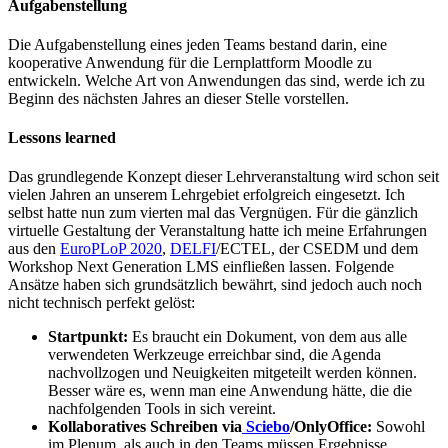
Aufgabenstellung
Die Aufgabenstellung eines jeden Teams bestand darin, eine
kooperative Anwendung für die Lernplattform Moodle zu
entwickeln. Welche Art von Anwendungen das sind, werde ich zu
Beginn des nächsten Jahres an dieser Stelle vorstellen.
Lessons learn
ed
Das grundlegende Konzept dieser Lehrveranstaltung wird schon seit
vielen Jahren an unserem Lehrgebiet erfolgreich eingesetzt. Ich
selbst hatte nun zum vierten mal das Vergnügen. Für die gänzlich
virtuelle Gestaltung der Veranstaltung hatte ich meine Erfahrungen
aus den
EuroPLoP 2020
,
DELFI
/ECTEL, der CSEDM und dem
Workshop Next Generation LMS einfließen lassen. Folgende
Ansätze haben sich grundsätzlich bewährt, sind jedoch auch noch
nicht technisch perfekt gelöst:
Startpunkt:
Es braucht ein Dokument, von dem aus alle
verwendeten Werkzeuge erreichbar sind, die Agenda
nachvollzogen und Neuigkeiten mitgeteilt werden können.
Besser wäre es, wenn man eine Anwendung hätte, die die
nachfolgenden Tools in sich vereint.
Kollaboratives Schreiben via
Sciebo
/OnlyOffice:
Sowohl
im Plenum, als auch in den Teams müssen Ergebnisse