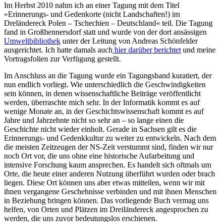
Im Herbst 2010 nahm ich an einer Tagung mit dem Titel
»Erinnerungs- und Gedenkorte (nicht Landschaften!) im
Dreländereck Polen – Tschechien – Deutschland« teil. Die Tagung
fand in Großhennersdorf statt und wurde von der dort ansässigen
Umweltbibliothek
unter der Leitung von Andreas Schönfelder
ausgerichtet. Ich hatte damals auch
hier darüber berichtet
und meine
Vortragsfolien zur Verfügung gestellt.
Im Anschluss an die Tagung wurde ein Tagungsband kuratiert, der
nun endlich vorliegt. Wie unterschiedlich die Geschwindigkeiten
sein können, in denen wissenschaftliche Beiträge veröffentlicht
werden, überraschte mich sehr. In der Informatik kommt es auf
wenige Monate an, in der Geschichtswissenschaft kommt es auf
Jahre und Jahrzehnte nicht so sehr an – so lange einen die
Geschichte nicht wieder einholt. Gerade in Sachsen gilt es die
Erinnerungs- und Gedenkkultur zu weiter zu entwickeln. Nach dem
die meisten Zeitzeugen der NS-Zeit verstummt sind, finden wir nur
noch Ort vor, die uns ohne eine historische Aufarbeitung und
intensive Forschung kaum ansprechen. Es handelt sich oftmals um
Orte, die heute einer anderen Nutzung überführt wurden oder brach
liegen. Diese Ort können uns aber etwas mitteilen, wenn wir mit
ihnen vergangene Geschehnisse verbinden und mit ihnen Menschen
in Beziehung bringen können. Das vorliegende Buch vermag uns
helfen, von Orten und Plätzen im Dreiländereck angesprochen zu
werden, die uns zuvor bedeutungslos erschienen.