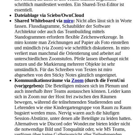
schriftlich manifestiert werden. Ein Shared-Text-Editor ist
essentiell.
Dateiablage via Sciebo/OwnCloud
Shared Whiteboard via
miro
:
Nicht alles lässt sich in Worte
fassen. Flussdiagramme, Schaubilder der Software
Architektur oder auch das Teambuilding mittels
Standogrammen erfordern flexible Zeichenwerkzeuge. In
miro konnte man Zeichnungen auf Papier als Foto einstellen
und mündlich (via Zoom) wie schriftlich diskutieren. In miro
verliert man manchmal die Orientierung und arbeitet auf
unterschiedlichen Zoomstufen. Pfeile lassen überhaupt nicht
nutzen und die Markierung mehrerer Objekte ist sehr
umständlich. Für das Schreiben von Texten ist miro
abgesehen von den Sticky Notes gänzlich ungeeignet.
Kommunikationsräume via
Zoom
(durch die FernUni
(vor)gegeben):
Die Beteiligten müssen sich im Plenum und
auch innerhalb ihrer Teams austauschen können. Leider kann
sich in Zoom nur der Host frei zwischen den Räumen
bewegen, während die teilnehmenden Studierenden und
Lehrenden wie eine Kindergartengruppe von Raum zu Raum
bugsiert werden muss. Nervig waren auch die häufigen
Session-Abstürze, unter denen alle Beteiligte zu leiden hatten.
Alternativen wie Discord oder Wonder.me bieten leider nicht
die notwendige Bild und Tonqualität oder, wie MS Teams,
verfügen über keine Gallerieansicht aller Teilnehmenden.