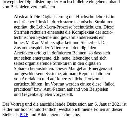
Irrwege der Digitalisierung der Hochschullehre eingehen anhand
von Beispielen verdeutlichen.
Abstract:
Die Digitalisierung der Hochschullehre ist in
mehrfacher Hinsicht durch starre technische Strukturen
geprägt, die Lehr-Lern-Prozesse beeinträchtigen. Diese
Starrheit reduziert einerseits die Komplexität der sozio-
technischen Systeme und gewährt andererseits ein
hohes Maß an Vorhersagbarkeit und Sicherheit. Das
Zusammenspiel der Akteure mit den digitalen
Artefakten erfolgt in definierten Bahnen, so dass sich
nur selten emergente, d.h. neue, lebendige und sich
selbst organisierende Strukturen in den digitalen
Sphären herausbilden. Dieser Mangel an Emergenz ist
auf geschlossene Systeme, atomare Repräsentationen
von Artefakten und auf kurze zeitliche Horizonte
zurückzuführen. Im Vortrag werden einige diese “failed
pracitices” bzw. Anti-Pattern anhand von Beispielen
und Gegenbeispielen vorgestellt.
Der Vortrag und die anschließende Diskussion am 6. Januar 2021 ist
leider nur hochschulöffentlich, weshalb ich meine Folien an dieser
Stelle als
PDF
und Bilddateien nachreiche: