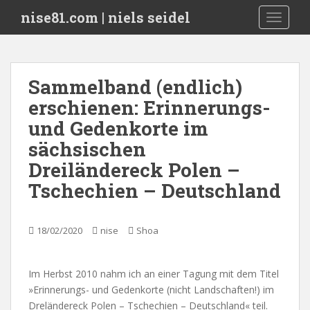
S
nise81.com | niels seidel
TOGGLE
k
i
p
t
Sammelband (endlich)
o
erschienen: Erinnerungs-
m
a
und Gedenkorte im
i
sächsischen
n
Dreiländereck Polen –
c
o
Tschechien – Deutschland
n
t
e
18/02/2020
nise
Shoa
n
t
Im Herbst 2010 nahm ich an einer Tagung mit dem Titel
»Erinnerungs- und Gedenkorte (nicht Landschaften!) im
Dreländereck Polen – Tschechien – Deutschland« teil.