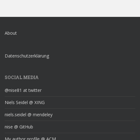
About
Datenschutzerklärung
SOCIAL MEDIA
@nise81 at twitter
Niels Seidel @ XING
niels.seidel @ mendeley
nise @ GitHub
My author profile @ ACM