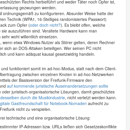
geschützten Rechts herbeiführt und weder Täter noch Opfer ist,
Unterlassung gezwungen werden.
l
ordnungsgemäß zu konfigurieren. Absurder Weise hatte der
ren Technik (WPA1, 16-Stelliges randomisiertes Passwort)
Hack zum Opfer (
oder doch nicht?
). Es bleibt offen, welche
 sie auszuführen sind. Veraltete Hardware kann man
 sehr wohl willentlich einsetzen.
ils, wenn etwa Windows-Nutzer als Störer gelten, deren Rechner
er sich an DOS-Attaken beteiligen. Wer seinen PC nicht
tlich und kann adäquat kausal gesetzwidrig handeln.
und funktioniert somit im ad-hoc-Modus, statt nach dem Client-
e Übertragung zwischen einzelnen Knoten in ad-hoc-Netzwerken
 mittels der Basisversion der Freifunk-Firmware den
 und
auf kommende juristische Auseinandersetzungen sollte
e oder juristisch-organisatorische Lösungen, damit geschütztes
desselben durch die Musikindustrie
, nicht verletzt werden kann.
igitale Gastfreundschaft für Notebook-Nomaden
aufrecht zu
reifunk nicht zu verspielen.
rei technische und eine organisatorische Lösung:
estimmter IP-Adressen bzw. URLs ließen sich Gesetzeskonflikte