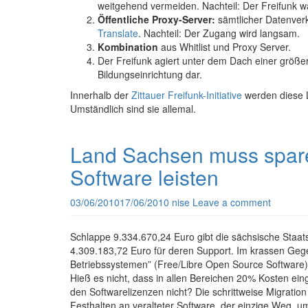
weitgehend vermeiden. Nachteil: Der Freifunk wä
Öffentliche Proxy-Server:
sämtlicher Datenverk
Translate
. Nachteil: Der Zugang wird langsam.
Kombination
aus Whitlist und Proxy Server.
Der Freifunk agiert unter dem Dach einer größer
Bildungseinrichtung dar.
Innerhalb der
Zittauer Freifunk-Initiative
werden diese L
Umständlich sind sie allemal.
Land Sachsen muss sparen
Software leisten
03/06/2010
17/06/2010
nise
Leave a comment
Schlappe 9.334.670,24 Euro gibt die sächsische Staat
4.309.183,72 Euro für deren Support. Im krassen Geg
Betriebssystemen” (Free/Libre Open Source Software) 
Hieß es nicht, dass in allen Bereichen 20% Kosten ei
den Softwarelizenzen nicht? Die schrittweise Migrati
Festhalten an veralteter Software, der einzige Weg, um