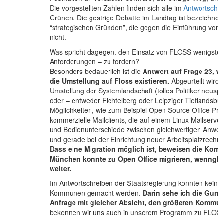
Die vorgestellten Zahlen finden sich alle im
Antwortsch
Grünen. Die gestrige Debatte im Landtag ist bezeichne
“strategischen Gründen”, die gegen die Einführung 
nicht.
Was spricht dagegen, den Einsatz von FLOSS wenigste
Anforderungen – zu fordern?
Besonders bedauerlich ist die
Antwort auf Frage 23, 
die Umstellung auf Floss existieren.
Abgeurteilt wir
Umstellung der Systemlandschaft (tolles Politiker neus
oder – entweder Fichtelberg oder Leipziger Tieflandsb
Möglichkeiten, wie zum Beispiel Open Source Office 
kommerzielle Mailclients, die auf einem Linux Mailser
und Bedienunterschiede zwischen gleichwertigen Anw
und gerade bei der Einrichtung neuer Arbeitsplatzrech
Dass eine Migration möglich ist, beweisen die K
München konnte zu Open Office migrieren, wenngle
weiter.
Im Antwortschreiben der Staatsregierung konnten ke
Kommunen gemacht werden.
Darin sehe ich die Gun
Anfrage mit gleicher Absicht, den größeren Komm
bekennen wir uns auch in unserem Programm zu FLO