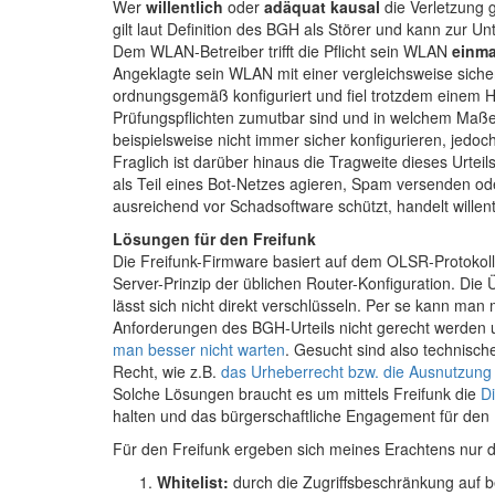
Wer
willentlich
oder
adäquat kausal
die Verletzung 
gilt laut Definition des BGH als Störer und kann zur 
Dem WLAN-Betreiber trifft die Pflicht sein WLAN
einma
Angeklagte sein WLAN mit einer vergleichsweise siche
ordnungsgemäß konfiguriert und fiel trotzdem einem 
Prüfungspflichten zumutbar sind und in welchem Maße
beispielsweise nicht immer sicher konfigurieren, jedoch
Fraglich ist darüber hinaus die Tragweite dieses Urte
als Teil eines Bot-Netzes agieren, Spam versenden od
ausreichend vor Schadsoftware schützt, handelt willen
Lösungen für den Freifunk
Die Freifunk-Firmware basiert auf dem OLSR-Protokoll 
Server-Prinzip der üblichen Router-Konfiguration. Di
lässt sich nicht direkt verschlüsseln. Per se kann man
Anforderungen des BGH-Urteils nicht gerecht werden
man besser nicht warten
. Gesucht sind also technisch
Recht, wie z.B.
das Urheberrecht bzw. die Ausnutzung 
Solche Lösungen braucht es um mittels Freifunk die
D
halten und das bürgerschaftliche Engagement für den F
Für den Freifunk ergeben sich meines Erachtens nur d
Whitelist:
durch die Zugriffsbeschränkung auf b