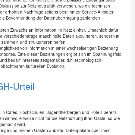
 Diskussion zur Netzneutralität verwiesen, wo die technisch
 der erhöhten Nachfrage seitens bestimmter Service-Anbieter
n die Bevormundung der Datenübertragung zahlenden
eten Zuwachs an Information im Netz einher. Ursächlich dafür
e verschiedenartige maschinelle Daten akquirieren, sondern in
en sammeln und strukturieren helfen.
änglichkeit von Information in einer wechselseitigen Beziehung
ontextes. Eine dieser Beziehungen ergibt sich im Spannungsfeld
und bedarf ihrerseits zeitgemäßer, d.h. technologisch-
bachtbaren kulturellen Evolution.
H-Urteil
te in Cafés, Hochschulen, Jugendherbergen und Hotels bereits
n sinnvollerweise nicht für die Netznutzung ihrer Gäste, so wie
 gemacht wird.
h zeige und meinen Gästen anbiete, Datenpakete über mein