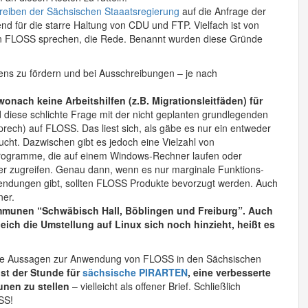
reiben der Sächsischen Staaatsregierung
auf die Anfrage der
nd für die starre Haltung von CDU und FTP. Vielfach ist von
von FLOSS sprechen, die Rede. Benannt wurden diese Gründe
ns zu fördern und bei Ausschreibungen – je nach
wonach keine Arbeitshilfen (z.B. Migrationsleitfäden) für
d diese schlichte Frage mit der nicht geplanten grundlegenden
prech) auf FLOSS. Das liest sich, als gäbe es nur ein entweder
ucht. Dazwischen gibt es jedoch eine Vielzahl von
Programme, die auf einem Windows-Rechner laufen oder
ver zugreifen. Genau dann, wenn es nur marginale Funktions-
endungen gibt, sollten FLOSS Produkte bevorzugt werden. Auch
ner.
ommunen “Schwäbisch Hall, Böblingen und Freiburg”. Auch
ich die Umstellung auf Linux sich noch hinzieht, heißt es
ine Aussagen zur Anwendung von FLOSS in den Sächsischen
st der Stunde für
sächsische PIRARTEN
, eine verbesserte
unen zu stellen
– vielleicht als offener Brief. Schließlich
SS!