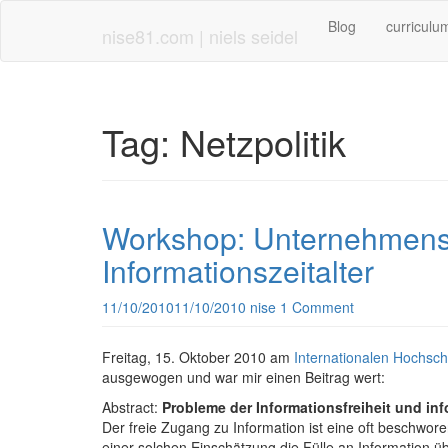
Skip
Blog
curriculu
to
nise81.com | niels seidel
main
content
Tag:
Netzpolitik
Workshop: Unternehmenset
Informationszeitalter
11/10/2010
11/10/2010
nise
1 Comment
Freitag, 15. Oktober 2010 am
Internationalen Hochschu
ausgewogen und war mir einen Beitrag wert:
Abstract:
Probleme der Informationsfreiheit und in
Der freie Zugang zu Information ist eine oft beschworen
einer solchen Einschätzung die Fülle an Information 