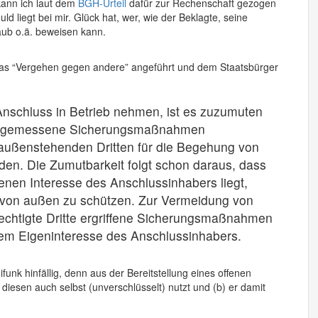
kann ich laut dem
BGH-Urteil
dafür zur Rechenschaft gezogen
 liegt bei mir. Glück hat, wer, wie der Beklagte, seine
aub o.ä. beweisen kann.
das “Vergehen gegen andere” angeführt und dem Staatsbürger
nschluss in Betrieb nehmen, ist es zuzumuten
h angemessene Sicherungsmaßnahmen
 außenstehenden Dritten für die Begehung von
en. Die Zumutbarkeit folgt schon daraus, dass
nen Interesse des Anschlussinhabers liegt,
f von außen zu schützen. Zur Vermeidung von
echtigte Dritte ergriffene Sicherungsmaßnahmen
m Eigeninteresse des Anschlussinhabers.
funk hinfällig, denn aus der Bereitstellung eines offenen
diesen auch selbst (unverschlüsselt) nutzt und (b) er damit