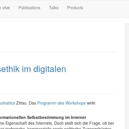
m vitæ
Publications
Talks
Products
hik im digitalen
linstitut
Zittau. Das
Programm des Workshops
wirkt
formationellen Selbstbestimmung im Internet
e Eigenschaft des Internets. Doch stellt sich die Frage, ob bei
über technische, kommerzielle sowie politische Zugangshürden