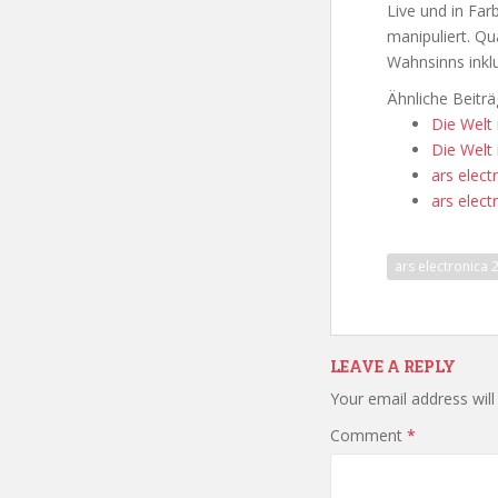
Live und in Far
manipuliert. Q
Wahnsinns inklu
Ähnliche Beiträ
Die Welt
Die Welt 
ars elect
ars elect
ars electronica 
LEAVE A REPLY
Your email address will
Comment
*