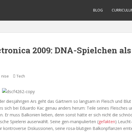
BLOG
CURRICULU
ctronica 2009: DNA-Spielchen als
nise
Tech
er diesjährigen Ars geht das Gärtnern so langsam in Fleisch und Blut
es sich bei Eduardo Kac genau anders herum: Teile seines Fleisches u
en. Er muss Balkonien lieben, denn sonst hätte er sich nicht die schn
ische Spielerei auserwählt. Seine gen-manipulierten (
gefakten
) Leucht
ür kontroverse Diskussionen, seine rosa-blutigen Balkonpflanzen ern