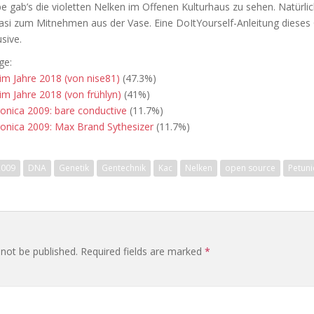
be gab’s die violetten Nelken im Offenen Kulturhaus zu sehen. Natürli
uasi zum Mitnehmen aus der Vase. Eine DoItYourself-Anleitung diese
sive.
ge:
 im Jahre 2018 (von nise81)
(47.3%)
im Jahre 2018 (von frühlyn)
(41%)
ronica 2009: bare conductive
(11.7%)
ronica 2009: Max Brand Sythesizer
(11.7%)
2009
DNA
Genetik
Gentechnik
Kac
Nelken
open source
Petuni
 not be published.
Required fields are marked
*