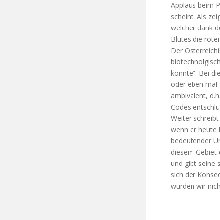
Applaus beim Pu
scheint. Als zei
welcher dank d
Blutes die rote
Der Österreich
biotechnolgisc
könnte”. Bei di
oder eben mal 
ambivalent, d.h
Codes entschlü
Weiter schreibt
wenn er heute 
bedeutender Un
diesem Gebiet d
und gibt seine
sich der Konse
würden wir nich