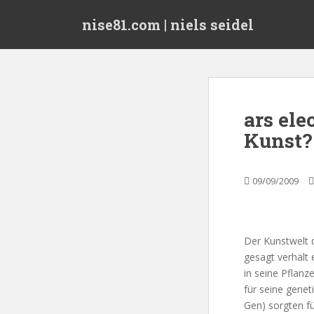
S
nise81.com | niels seidel
k
i
p
t
o
m
ars ele
a
Kunst?
i
n
c
09/09/2009
o
n
t
e
Der Kunstwelt d
n
gesagt verhält 
t
in seine Pflanz
für seine genet
Gen) sorgten f