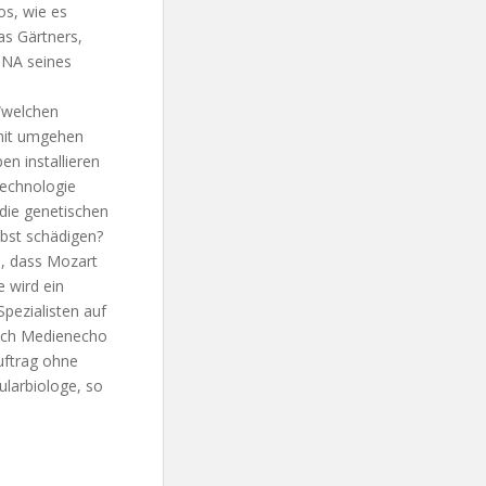
os, wie es
das Gärtners,
DNA seines
 “welchen
amit umgehen
en installieren
Technologie
 die genetischen
lbst schädigen?
d, dass Mozart
 wird ein
pezialisten auf
nach Medienecho
uftrag ohne
ularbiologe, so