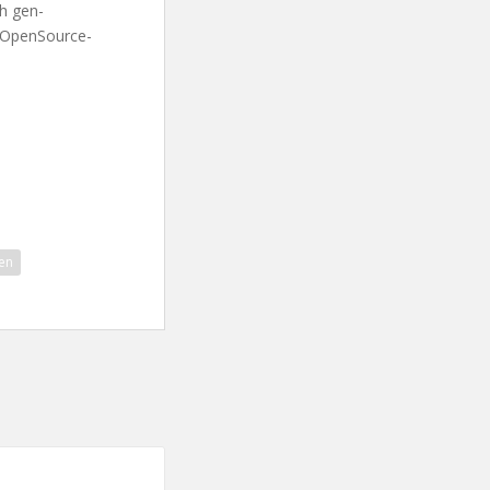
ch gen-
s OpenSource-
en