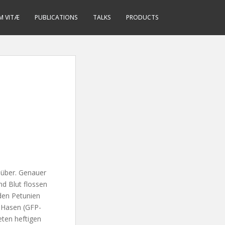
M VITÆ
PUBLICATIONS
TALKS
PRODUCTS
 über. Genauer
nd Blut flossen
öden Petunien
-Hasen (GFP-
teten
heftigen