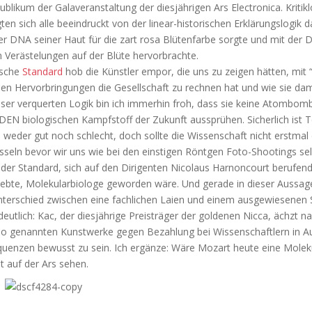
blikum der Galaveranstaltung der diesjährigen Ars Electronica. Kritikl
gten sich alle beeindruckt von der linear-historischen Erklärungslogik 
er DNA seiner Haut für die zart rosa Blütenfarbe sorgte und mit der 
n Verästelungen auf der Blüte hervorbrachte.
ische
Standard
hob die Künstler empor, die uns zu zeigen hätten, mit
hen Hervorbringungen die Gesellschaft zu rechnen hat und wie sie d
eser verquerten Logik bin ich immerhin froh, dass sie keine Atombomb
DEN biologischen Kampfstoff der Zukunft aussprühen. Sicherlich ist 
. weder gut noch schlecht, doch sollte die Wissenschaft nicht erstmal
sseln bevor wir uns wie bei den einstigen Röntgen Foto-Shootings se
 der Standard, sich auf den Dirigenten Nicolaus Harnoncourt berufen
lebte, Molekularbiologe geworden wäre. Und gerade in dieser Aussage
terschied zwischen eine fachlichen Laien und einem ausgewiesenen S
eutlich: Kac, der diesjährige Preisträger der goldenen Nicca, ächzt 
 so genannten Kunstwerke gegen Bezahlung bei Wissenschaftlern in A
quenzen bewusst zu sein. Ich ergänze: Wäre Mozart heute eine Molek
t auf der Ars sehen.