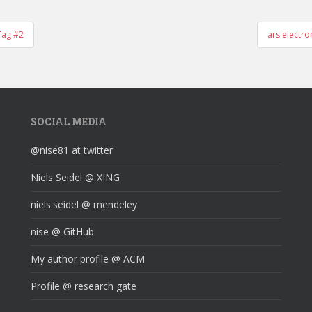
Tag #2
ars electr
SOCIAL MEDIA
@nise81 at twitter
Niels Seidel @ XING
niels.seidel @ mendeley
nise @ GitHub
My author profile @ ACM
Profile @ research gate