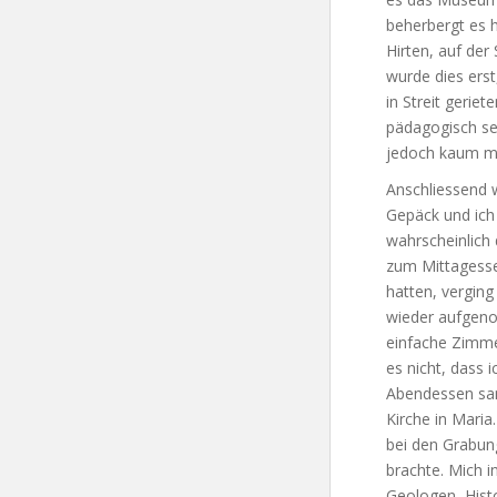
beherbergt es 
Hirten, auf de
wurde dies erst
in Streit gerie
pädagogisch se
jedoch kaum me
Anschliessend w
Gepäck und ich
wahrscheinlich
zum Mittagesse
hatten, verging
wieder aufgenom
einfache Zimme
es nicht, dass 
Abendessen sam
Kirche in Maria
bei den Grabun
brachte. Mich i
Geologen, Histo