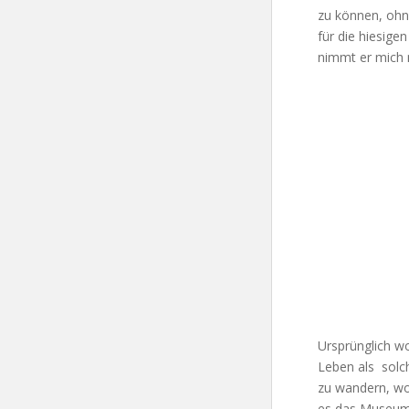
zu können, ohne
für die hiesige
nimmt er mich
Ursprünglich wo
Leben als solch
zu wandern, wo
es das Museum 