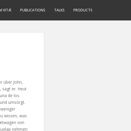
M VITÆ
PUBLICATIONS
TALKS
PRODUCTS
r über John,
, sagt er. Heut
guna de los
t und umsorgt.
 weniger
m zu wissen, was
Mietwagen von
 Kuelap nehmen