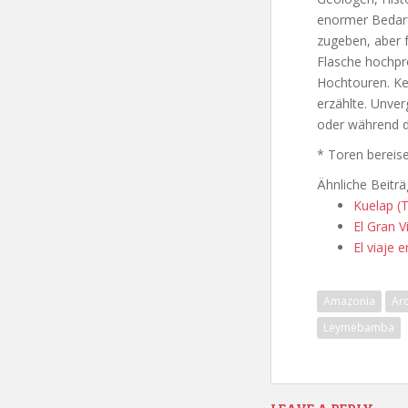
enormer Bedarf
zugeben, aber f
Flasche hochpr
Hochtouren. Kei
erzählte. Unver
oder während de
* Toren bereis
Ähnliche Beiträ
Kuelap (Te
El Gran Vi
El viaje 
Amazonia
Ar
Leymebamba