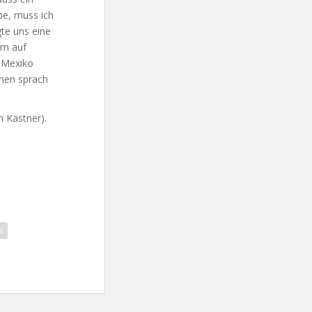
be, muss ich
gte uns eine
am auf
n Mexiko
onen sprach
h Kästner).
s