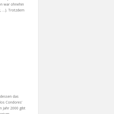
gen war ohnehin
r, …). Trotzdem
t dessen das
 los Condores’
 Jahr 2000 gibt
erium,