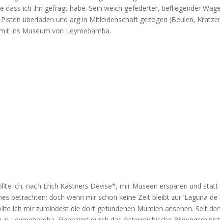
 dass ich ihn gefragt habe. Sein weich gefederter, tiefliegender Wa
n Pisten überladen und arg in Mitleidenschaft gezogen (Beulen, Kratze
 mit ins Museum von Leymebamba.
llte ich, nach Erich Kästners Devise*, mir Museen ersparen und stat
es betrachten; doch wenn mir schon keine Zeit bleibt zur ‘Laguna de
llte ich mir zumindest die dort gefundenen Mumien ansehen. Seit dem
in Leymebamba. Finanziert durch das österreichische Bildungsminist