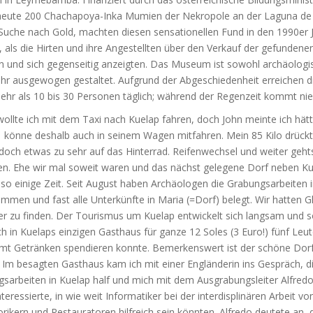
heute 200 Chachapoya-Inka Mumien der Nekropole an der Laguna de 
r Suche nach Gold, machten diesen sensationellen Fund in den 1990er 
, als die Hirten und ihre Angestellten über den Verkauf der gefunden
ten und sich gegenseitig anzeigten. Das Museum ist sowohl archäologi
hr ausgewogen gestaltet. Aufgrund der Abgeschiedenheit erreichen d
hr als 10 bis 30 Personen täglich; während der Regenzeit kommt ni
ollte ich mit dem Taxi nach Kuelap fahren, doch John meinte ich hätte
 könne deshalb auch in seinem Wagen mitfahren. Mein 85 Kilo drück
 doch etwas zu sehr auf das Hinterrad. Reifenwechsel und weiter geht
n. Ehe wir mal soweit waren und das nächst gelegene Dorf neben Kue
 so einige Zeit. Seit August haben Archäologen die Grabungsarbeiten 
men und fast alle Unterkünfte in Maria (=Dorf) belegt. Wir hatten G
r zu finden. Der Tourismus um Kuelap entwickelt sich langsam und 
ich in Kuelaps einzigen Gasthaus für ganze 12 Soles (3 Euro!) fünf Leut
t Getränken spendieren konnte. Bemerkenswert ist der schöne Dorf
. Im besagten Gasthaus kam ich mit einer Engländerin ins Gespräch, d
gsarbeiten in Kuelap half und mich mit dem Ausgrabungsleiter Alfred
nteressierte, in wie weit Informatiker bei der interdisplinären Arbeit v
rikern und Restauratoren hilfreich sein könnten. Alfredo deutete an, 