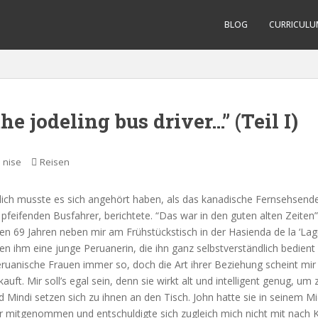
BLOG
CURRICULU
he jodeling bus driver…” (Teil I)
nise
Reisen
lich musste es sich angehört haben, als das kanadische Fernsehsende
pfeifenden Busfahrer, berichtete. “Das war in den guten alten Zeiten”
inen 69 Jahren neben mir am Frühstückstisch in der Hasienda de la ‘La
n ihm eine junge Peruanerin, die ihn ganz selbstverständlich bedien
uanische Frauen immer so, doch die Art ihrer Beziehung scheint mir
rkauft. Mir soll’s egal sein, denn sie wirkt alt und intelligent genug, u
nd Mindi setzen sich zu ihnen an den Tisch. John hatte sie in seinem 
er mitgenommen und entschuldigte sich zugleich mich nicht mit nach