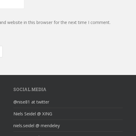
nd website in this browser for the next time I comment.
SOCIAL MEDIA
@nise81 at twitter
Niels Seidel @ XING
niels.seidel @ mendeley