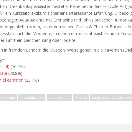
 an Datenbankspezialisten bestehe. Keine besonders reizvolle Aufga
ür ein Kurzzeitpraktikum sicher eine interessante Erfahrung. Er besor
ozentigen Aqua Adiente mit Grenadiña und John’s britischer Humor k
n Auge blieb trocken, als er von seinen Chicks & Chicken-Buisness i
gesslich auch die Momente, in denen er mit nicht existierenden Pers
r Fahrt ein Liedchen sang oder jodelte.
en in fremden Ländern die Museen, Weise gehen in die Tavernen (Eric
ge:
il II)
(76.9%)
laja
(30.8%)
en el camiñon
(23.1%)
chäologie
Chochapoyas
Erich Kästner
Kuelap
Laguna de los Condore