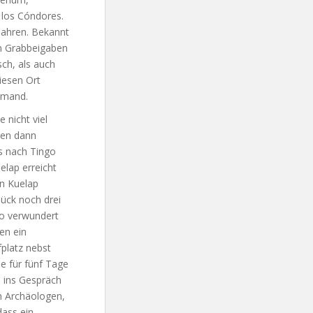
los Cóndores.
Jahren. Bekannt
en Grabbeigaben
sch, als auch
iesen Ort
emand.
 nicht viel
ten dann
s nach Tingo
lap erreicht
in Kuelap
lück noch drei
so verwundert
en ein
platz nebst
ie für fünf Tage
o ins Gespräch
on Archäologen,
dass ein