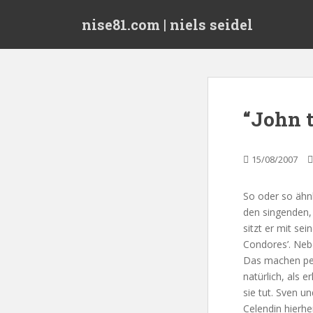
S
nise81.com | niels seidel
k
i
p
t
o
m
“John t
a
i
n
15/08/2007
c
o
So oder so ähn
n
den singenden, 
t
sitzt er mit se
e
Condores’. Nebe
n
Das machen per
t
natürlich, als e
sie tut. Sven u
Celendin hierh