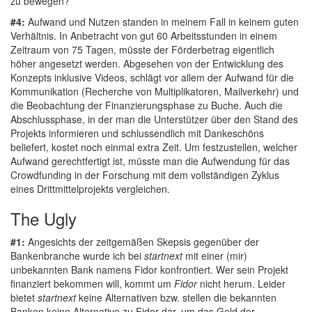
zu bewegen?
#4:
Aufwand und Nutzen standen in meinem Fall in keinem guten
Verhältnis. In Anbetracht von gut 60 Arbeitsstunden in einem
Zeitraum von 75 Tagen, müsste der Förderbetrag eigentlich
höher angesetzt werden. Abgesehen von der Entwicklung des
Konzepts inklusive Videos, schlägt vor allem der Aufwand für die
Kommunikation (Recherche von Multiplikatoren, Mailverkehr) und
die Beobachtung der Finanzierungsphase zu Buche. Auch die
Abschlussphase, in der man die Unterstützer über den Stand des
Projekts informieren und schlussendlich mit Dankeschöns
beliefert, kostet noch einmal extra Zeit. Um festzustellen, welcher
Aufwand gerechtfertigt ist, müsste man die Aufwendung für das
Crowdfunding in der Forschung mit dem vollständigen Zyklus
eines Drittmittelprojekts vergleichen.
The Ugly
#1:
Angesichts der zeitgemäßen Skepsis gegenüber der
Bankenbranche wurde ich bei
startnext
mit einer (mir)
unbekannten Bank namens Fidor konfrontiert. Wer sein Projekt
finanziert bekommen will, kommt um
Fidor
nicht herum. Leider
bietet
startnext
keine Alternativen bzw. stellen die bekannten
Banken keine Alternative zu Fidor dar, um das Geld der