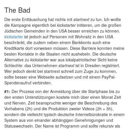
The Bad
Die erste Enttäuschung hat nichts mit
startnext
zu tun. Ich wollte
die Kampagne eigentlich bei
kickstarter
initiieren, um die großen
Jüdischen Gemeinden in den USA besser erreichen zu können.
kickstarter
ist jedoch auf Personen mit Wohnsitz in den USA
beschränkt, die zudem neben einem Bankkonto auch eine
Kreditkarte dort vorweisen müssen. Diese Barriere konnten meine
besten Kontakte in die Staaten nicht aushebeln. Die deutsche
Alternative zu
kickstarter
war aus lokalpatriotischer Sicht keine
Schlechte: das Unternehmen
startnext
ist in Dresden registriert.
Wer jedoch denkt bei startnext schnell zum Zuge zu kommen,
sollte besser eine Webseite aufsetzen und mit einem PayPal-
Spendenaufruf verbinden.
#1:
Der Prozess von der Anmeldung über die Startphase bis zu
den ersten Unterstützungen kostete mich über einen Monat Zeit
und Nerven. Zeit beanspruchte weniger die Beschreibung des
Vorhabens (2h) und die Produktion zweier Videos (2h + 3h),
sondern die vielleicht typisch deutsche Internetbürokratie in einem
System aus von einander abhängigen Genehmigungen und
Statuswechseln. Der Name ist Programm und sollte rekursiv als