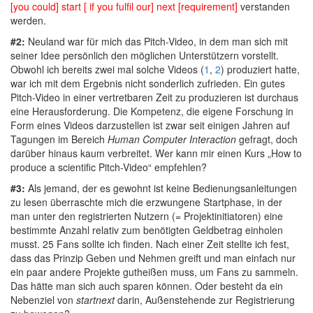
[you could] start [ if you fulfil our] next [requirement]
verstanden
werden.
#2:
Neuland war für mich das Pitch-Video, in dem man sich mit
seiner Idee persönlich den möglichen Unterstützern vorstellt.
Obwohl ich bereits zwei mal solche Videos (
1
,
2
) produziert hatte,
war ich mit dem Ergebnis nicht sonderlich zufrieden. Ein gutes
Pitch-Video in einer vertretbaren Zeit zu produzieren ist durchaus
eine Herausforderung. Die Kompetenz, die eigene Forschung in
Form eines Videos darzustellen ist zwar seit einigen Jahren auf
Tagungen im Bereich
Human Computer Interaction
gefragt, doch
darüber hinaus kaum verbreitet. Wer kann mir einen Kurs „How to
produce a scientific Pitch-Video“ empfehlen?
#3:
Als jemand, der es gewohnt ist keine Bedienungsanleitungen
zu lesen überraschte mich die erzwungene Startphase, in der
man unter den registrierten Nutzern (= Projektinitiatoren) eine
bestimmte Anzahl relativ zum benötigten Geldbetrag einholen
musst. 25 Fans sollte ich finden. Nach einer Zeit stellte ich fest,
dass das Prinzip Geben und Nehmen greift und man einfach nur
ein paar andere Projekte gutheißen muss, um Fans zu sammeln.
Das hätte man sich auch sparen können. Oder besteht da ein
Nebenziel von
startnext
darin, Außenstehende zur Registrierung