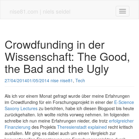
Skip
to
nise81.com | niels seidel
Toggle n
main
content
Crowdfunding in der
Wissenschaft: The Good,
the Bad and the Ugly
27/04/2014
01/05/2014
nise
nise81
,
Tech
Als ich vor einem Monat gefragt wurde über meine Erfahrungen
im Crowdfunding für ein Forschungsprojekt in einer der
E-Science
Saxony Lectures
zu berichten, habe ich diesen Blogpost bis heute
zurückgehalten. Ich wollte nichts vorweg nehmen. Im folgenden
schreibe ich nun meine Erfahrungen nieder, die trotz
erfolgreicher
Finanzierung
des Projekts
Theresienstadt explained
recht kritisch
ausfallen. Mir ging es dabei auch um einen Vergleich zur