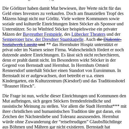
Die Görlitzer haben damit Mut bewiesen, ihre Werte nicht für das
Geld eines Investors zu verkaufen. Doch am finanziellen Tropf des
Mäzens hängt nicht nur Görlitz. Viele weitere Kommunen sowie
soziale und kulturelle Einrichtungen listen Stöcker als Sponsor und
Unterstützer. So ist Winfried Stöcker beispielsweise ein privater
Mäzen der
Bayreuther Festspiele
, des
Lübecker Theaters
und der
Semperoper bzw. der Dresdner Staatskapelle
. Auch
die
Diakonie-
Sozialwerk Lausitz
und
** das Herrnhuter Hospiz unterstützt er
privat oder im Namen seiner Firma. Wahrscheinlich fördert er noch
dutzende andere Einrichtungen. Es lässt sich nicht recherchieren,
denn er prahlt damit nicht. Im Besonderen wirkt Stöcker in der
Gegend von Bernstadt und Herrnhut. In Herrnhuts Ortsteil
Rennersdorf unterhält Stöcker einen Standort von Euroimmun. In
Bernstadt ist er aufgewachsen, dort betreibt er u.a. einen
Kindergarten, ein Kulturzentrum (Kiesdorf) und das Traditionshotel
“Brauner Hirsch”.
Die Frage ist nun, welche dieser Einrichtungen und Kommunen den
Mut aufbringen, sich gegen Stöckers fremdenfeindliche und
rassistische Meinung zu stellen. Vor allem die Stadt Herrnhut*** mit
ihrer christlichen und humanistischen Tradition täte gut daran, ein
Zeichen der Nächstenliebe und Toleranz auszusenden. Herrnhut
würde ohne Zuwanderung der “reisefreudigen” Glaubsflüchtlinge
aus Böhmen und Mähren gar nicht existieren. Bernstadt hat