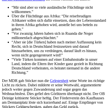
“Mir sind aber so viele ausländische Flüchtlinge nicht
willkommen.”
Über die Flüchtlinge aus Afrika: “Die reisefreudigen
Afrikaner sollen sich dafür einsetzen, dass der Lebensstandard
in ihrem Afrika gehoben wird, anstelle bei uns betteln zu
gehen.”
“Vor zwanzig Jahren haben sich in Ruanda die Neger
millionenfach abgeschlachtet.”
“Aber sie [die Türken] haben nach meiner Auffassung kein
Recht, sich in Deutschland festzusetzen und darauf
hinzuarbeiten, uns zu verdrängen, darauf läuft es hinaus,
wenn nicht gegengesteuert wird!”
“Viele Türken kommen auf einer Einbahnstraße in unser
Land, indem die Eltern ihre Kinder ganz gezielt in Richtung
Deutschland verheiraten, es heiratet niemand in die andere
Richtung.”
Der MDR gab Stöcker nun die
Gelegenheit
seine Worte ins richtige
Licht zu rücken. Dabei milderte er seine Wortwahl, argumentierte
jedoch weiter gegen Zuwanderung und sogar gegen das
Weihnachtsfest. Dies gefiel den Görlitzern überhaupt nicht. Der OB
Deinige kritisierte Stöcker heftig. Der Förderverein des Kaufhauses
am Demianiplatz löste sich kurzerhand auf. Einige Empfänger von
Stöckers Geldgeschenken, gaben das Geld zurück.