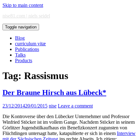
Skip to main content
nise81.com | niels seidel
Toggle navigation
Blog
curriculum vitæ
Publications
Talks
Products
Tag:
Rassismus
Der Braune Hirsch aus Lübeck*
23/12/2014
20/01/2015
nise
Leave a comment
Die Kontroverse über den Lübecker Unternehmer und Professor
Winfried Stöcker ist im vollem Gange. Nachdem Stöcker in seinem
Görlitzer Jugendstilkaufhaus ein Benefizkonzert zugunsten von
Flüchtlingen untersagt hatte, katapultierte er sich in einem
Interview
mit der Sächsischen Zeitung
ins rechte Abseits. Ich zitiere: