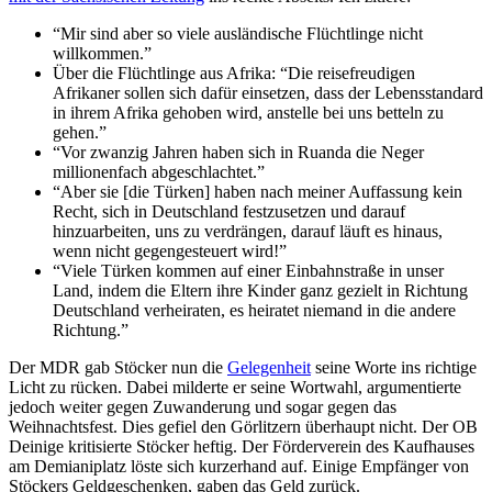
“Mir sind aber so viele ausländische Flüchtlinge nicht
willkommen.”
Über die Flüchtlinge aus Afrika: “Die reisefreudigen
Afrikaner sollen sich dafür einsetzen, dass der Lebensstandard
in ihrem Afrika gehoben wird, anstelle bei uns betteln zu
gehen.”
“Vor zwanzig Jahren haben sich in Ruanda die Neger
millionenfach abgeschlachtet.”
“Aber sie [die Türken] haben nach meiner Auffassung kein
Recht, sich in Deutschland festzusetzen und darauf
hinzuarbeiten, uns zu verdrängen, darauf läuft es hinaus,
wenn nicht gegengesteuert wird!”
“Viele Türken kommen auf einer Einbahnstraße in unser
Land, indem die Eltern ihre Kinder ganz gezielt in Richtung
Deutschland verheiraten, es heiratet niemand in die andere
Richtung.”
Der MDR gab Stöcker nun die
Gelegenheit
seine Worte ins richtige
Licht zu rücken. Dabei milderte er seine Wortwahl, argumentierte
jedoch weiter gegen Zuwanderung und sogar gegen das
Weihnachtsfest. Dies gefiel den Görlitzern überhaupt nicht. Der OB
Deinige kritisierte Stöcker heftig. Der Förderverein des Kaufhauses
am Demianiplatz löste sich kurzerhand auf. Einige Empfänger von
Stöckers Geldgeschenken, gaben das Geld zurück.