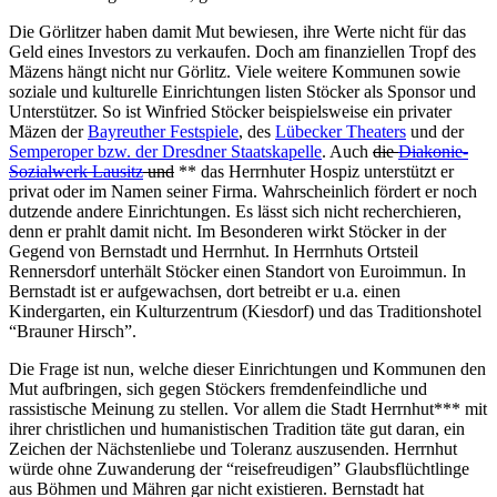
Die Görlitzer haben damit Mut bewiesen, ihre Werte nicht für das
Geld eines Investors zu verkaufen. Doch am finanziellen Tropf des
Mäzens hängt nicht nur Görlitz. Viele weitere Kommunen sowie
soziale und kulturelle Einrichtungen listen Stöcker als Sponsor und
Unterstützer. So ist Winfried Stöcker beispielsweise ein privater
Mäzen der
Bayreuther Festspiele
, des
Lübecker Theaters
und der
Semperoper bzw. der Dresdner Staatskapelle
. Auch
die
Diakonie-
Sozialwerk Lausitz
und
** das Herrnhuter Hospiz unterstützt er
privat oder im Namen seiner Firma. Wahrscheinlich fördert er noch
dutzende andere Einrichtungen. Es lässt sich nicht recherchieren,
denn er prahlt damit nicht. Im Besonderen wirkt Stöcker in der
Gegend von Bernstadt und Herrnhut. In Herrnhuts Ortsteil
Rennersdorf unterhält Stöcker einen Standort von Euroimmun. In
Bernstadt ist er aufgewachsen, dort betreibt er u.a. einen
Kindergarten, ein Kulturzentrum (Kiesdorf) und das Traditionshotel
“Brauner Hirsch”.
Die Frage ist nun, welche dieser Einrichtungen und Kommunen den
Mut aufbringen, sich gegen Stöckers fremdenfeindliche und
rassistische Meinung zu stellen. Vor allem die Stadt Herrnhut*** mit
ihrer christlichen und humanistischen Tradition täte gut daran, ein
Zeichen der Nächstenliebe und Toleranz auszusenden. Herrnhut
würde ohne Zuwanderung der “reisefreudigen” Glaubsflüchtlinge
aus Böhmen und Mähren gar nicht existieren. Bernstadt hat