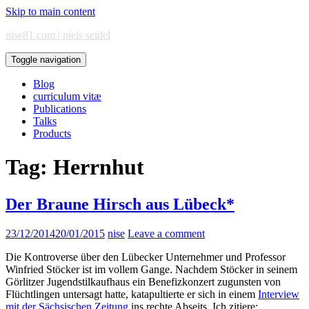
Skip to main content
nise81.com | niels seidel
Toggle navigation
Blog
curriculum vitæ
Publications
Talks
Products
Tag:
Herrnhut
Der Braune Hirsch aus Lübeck*
23/12/2014
20/01/2015
nise
Leave a comment
Die Kontroverse über den Lübecker Unternehmer und Professor
Winfried Stöcker ist im vollem Gange. Nachdem Stöcker in seinem
Görlitzer Jugendstilkaufhaus ein Benefizkonzert zugunsten von
Flüchtlingen untersagt hatte, katapultierte er sich in einem
Interview
mit der Sächsischen Zeitung
ins rechte Abseits. Ich zitiere: