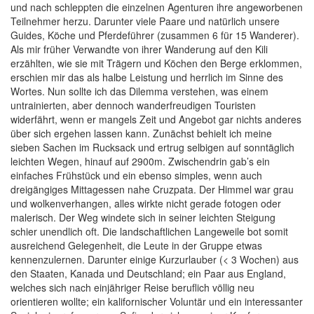
und nach schleppten die einzelnen Agenturen ihre angeworbenen
Teilnehmer herzu. Darunter viele Paare und natürlich unsere
Guides, Köche und Pferdeführer (zusammen 6 für 15 Wanderer).
Als mir früher Verwandte von ihrer Wanderung auf den Kili
erzählten, wie sie mit Trägern und Köchen den Berge erklommen,
erschien mir das als halbe Leistung und herrlich im Sinne des
Wortes. Nun sollte ich das Dilemma verstehen, was einem
untrainierten, aber dennoch wanderfreudigen Touristen
widerfährt, wenn er mangels Zeit und Angebot gar nichts anderes
über sich ergehen lassen kann. Zunächst behielt ich meine
sieben Sachen im Rucksack und ertrug selbigen auf sonntäglich
leichten Wegen, hinauf auf 2900m. Zwischendrin gab’s ein
einfaches Frühstück und ein ebenso simples, wenn auch
dreigängiges Mittagessen nahe Cruzpata. Der Himmel war grau
und wolkenverhangen, alles wirkte nicht gerade fotogen oder
malerisch. Der Weg windete sich in seiner leichten Steigung
schier unendlich oft. Die landschaftlichen Langeweile bot somit
ausreichend Gelegenheit, die Leute in der Gruppe etwas
kennenzulernen. Darunter einige Kurzurlauber (< 3 Wochen) aus
den Staaten, Kanada und Deutschland; ein Paar aus England,
welches sich nach einjähriger Reise beruflich völlig neu
orientieren wollte; ein kalifornischer Voluntär und ein interessanter