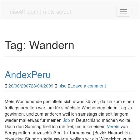
Skip
to
nise81.com | niels seidel
Toggle n
main
content
Tag:
Wandern
AndexPeru
26/06/2007
28/04/2009
nise
Leave a comment
Mein Wochenende gestaltete sich etwas kürzer, da ich zum einen
freitags arbeiten war, um für’s nächste Wochenden einen Tag zu
gewinnen, und zum anderen weil ich samstags ein seit langem
wieder mal etwas für meinen
Job
in Deutschland machen wollte.
Doch den Sonntag hielt ich mir frei, um mich einem
Verein
von
Bergsportlern anzuschließen. In Tornamesa (Bezirk Huarochirí),
etwa eine Stunde stadtauswärts, wollten wir ein Wegelchen zum