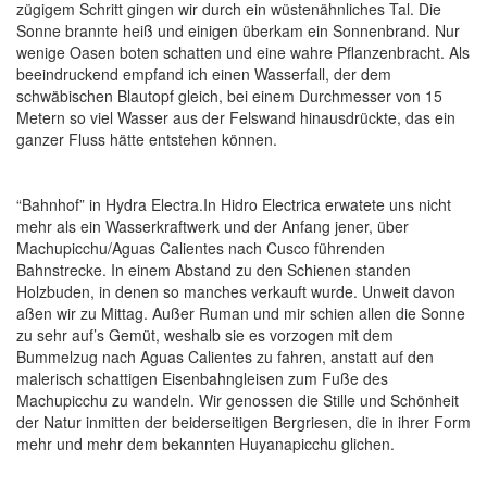
zügigem Schritt gingen wir durch ein wüstenähnliches Tal. Die
Sonne brannte heiß und einigen überkam ein Sonnenbrand. Nur
wenige Oasen boten schatten und eine wahre Pflanzenbracht. Als
beeindruckend empfand ich einen Wasserfall, der dem
schwäbischen Blautopf gleich, bei einem Durchmesser von 15
Metern so viel Wasser aus der Felswand hinausdrückte, das ein
ganzer Fluss hätte entstehen können.
“Bahnhof” in Hydra Electra.In Hidro Electrica erwatete uns nicht
mehr als ein Wasserkraftwerk und der Anfang jener, über
Machupicchu/Aguas Calientes nach Cusco führenden
Bahnstrecke. In einem Abstand zu den Schienen standen
Holzbuden, in denen so manches verkauft wurde. Unweit davon
aßen wir zu Mittag. Außer Ruman und mir schien allen die Sonne
zu sehr auf’s Gemüt, weshalb sie es vorzogen mit dem
Bummelzug nach Aguas Calientes zu fahren, anstatt auf den
malerisch schattigen Eisenbahngleisen zum Fuße des
Machupicchu zu wandeln. Wir genossen die Stille und Schönheit
der Natur inmitten der beiderseitigen Bergriesen, die in ihrer Form
mehr und mehr dem bekannten Huyanapicchu glichen.