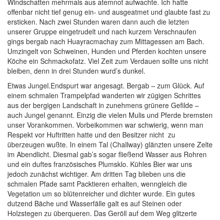
Windschatten mehrmals aus atemnot aufwachte. Ich hatte
offenbar nicht tief genug ein- und ausgeatmet und glaubte fast zu
ersticken. Nach zwei Stunden waren dann auch die letzten
unserer Gruppe eingetrudelt und nach kurzem Verschnaufen
gings bergab nach Huayracmachay zum Mittagessen am Bach.
Umzingelt von Schweinen, Hunden und Pferden kochten unsere
Köche ein Schmackofatz. Viel Zeit zum Verdauen sollte uns nicht
bleiben, denn in drei Stunden wurd’s dunkel.
Etwas Jungel.Endspurt war angesagt. Bergab – zum Glück. Auf
einem schmalen Trampelpfad wanderten wir zügigen Schrittes
aus der bergigen Landschaft in zunehmens grünere Gefilde –
auch Jungel genannt. Einzig die vielen Mulis und Pferde bremsten
unser Vorankommen. Vorbeikommen war schwierig, wenn man
Respekt vor Huftritten hatte und den Besitzer nicht zu
überzeugen wußte. In einem Tal (Challway) glänzten unsere Zelte
im Abendlicht. Diesmal gab’s sogar fließend Wasser aus Rohren
und ein duftes französisches Plumsklo. Kühles Bier war uns
jedoch zunächst wichtiger. Am dritten Tag blieben uns die
schmalen Pfade samt Packtieren erhalten, wenngleich die
Vegetation um so blütenreicher und dichter wurde. Ein gutes
dutzend Bäche und Wasserfälle galt es auf Steinen oder
Holzstegen zu überqueren. Das Geröll auf dem Weg glitzerte