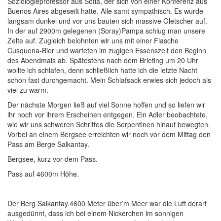
Soziologieprofessor aus Sofia, der sich von einer Konferenz aus
Buenos Aires abgeseilt hatte. Alle samt sympathisch. Es wurde
langsam dunkel und vor uns bauten sich massive Gletscher auf.
In der auf 2900m gelegenen (Soray)Pampa schlug man unsere
Zelte auf. Zugleich belohnten wir uns mit einer Flasche
Cusquena-Bier und warteten im zugigen Essenszelt den Beginn
des Abendmals ab. Spätestens nach dem Briefing um 20 Uhr
wollte ich schlafen, denn schließlich hatte ich die letzte Nacht
schon fast durchgemacht. Mein Schlafsack erwies sich jedoch als
viel zu warm.
Der nächste Morgen ließ auf viel Sonne hoffen und so liefen wir
ihr noch vor ihrem Erscheinen entgegen. Ein Adler beobachtete,
wie wir uns schweren Schrittes die Serpentinen hinauf bewegten.
Vorbei an einem Bergsee erreichten wir noch vor dem Mittag den
Pass am Berge Salkantay.
Bergsee, kurz vor dem Pass.
Pass auf 4600m Höhe.
Der Berg Saikantay.4600 Meter über’m Meer war die Luft derart
ausgedünnt, dass ich bei einem Nickerchen im sonnigen