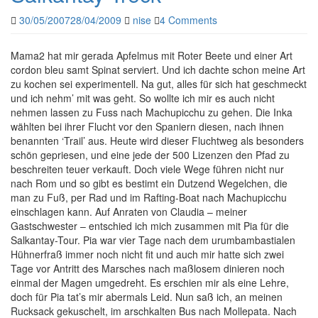
30/05/2007
28/04/2009
nise
4 Comments
Mama2 hat mir gerada Apfelmus mit Roter Beete und einer Art
cordon bleu samt Spinat serviert. Und ich dachte schon meine Art
zu kochen sei experimentell. Na gut, alles für sich hat geschmeckt
und ich nehm’ mit was geht. So wollte ich mir es auch nicht
nehmen lassen zu Fuss nach Machupicchu zu gehen. Die Inka
wählten bei ihrer Flucht vor den Spaniern diesen, nach ihnen
benannten ‘Trail’ aus. Heute wird dieser Fluchtweg als besonders
schön gepriesen, und eine jede der 500 Lizenzen den Pfad zu
beschreiten teuer verkauft. Doch viele Wege führen nicht nur
nach Rom und so gibt es bestimt ein Dutzend Wegelchen, die
man zu Fuß, per Rad und im Rafting-Boat nach Machupicchu
einschlagen kann. Auf Anraten von Claudia – meiner
Gastschwester – entschied ich mich zusammen mit Pia für die
Salkantay-Tour. Pia war vier Tage nach dem urumbambastialen
Hühnerfraß immer noch nicht fit und auch mir hatte sich zwei
Tage vor Antritt des Marsches nach maßlosem dinieren noch
einmal der Magen umgedreht. Es erschien mir als eine Lehre,
doch für Pia tat’s mir abermals Leid. Nun saß ich, an meinen
Rucksack gekuschelt, im arschkalten Bus nach Mollepata. Nach