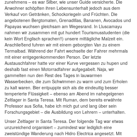
zunehmens – es war Silber, wie unser Guide versicherte. Die
Anwohner schöpften ihren Lebensunterhalt jedoch aus dem
Verkauf von Getränken, Schockoriegeln und Früchten. Die
angebotenen Bergtomaten, Grenadillas, Bananen, Avocados und
Papayas wuchsen gleichsam am Wegesrand. In Lluscamayu
nahmen wir zusammen mit gut hundert Tourismusstudenten (die
kein Wort Englisch sprachen!!) unsere mittägliche Malzeit ein.
Anschließend fuhren wir mit einem geborgten Van zu einem
Termalbad. Während der Fahrt wechselte der Fahrer mehrmals
mit einer entgegenkommenden Person. Der letzte
Austauschfahrer hatte vor einer Kurve vergessen zu hupen und
deshalb fast einen Motorradfahrer aufgegabelt. Naja, wir
gammelten nun den Rest des Tages in lauwarmen
Wasserbecken, die zum Schwimmen zu warm und zum Erholen
zu kalt waren. Bier entpuppte sich als die eindeuitig besser
temperierte Flüssigkeit – ebenso am Abend im nahegelgenen
Zeltlager in Santa Teresa. Mit Ruman, dem bereits erwähnte
Professor aus Sofia, habe ich mich gut und lang über sein
Forschungsgebiet – die Ausbildung von Lehrern – unterhalten.
Unser Zeltlager in Santa Teresa. Der folgende Tag war etwas
unzureichend organisiert – zumindest war lediglich eine
zweistündige Wanderung nach Hidro Electrica angesetzt. Mit