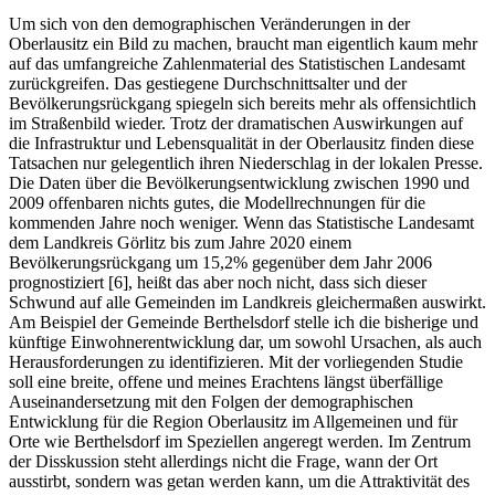
Um sich von den demographischen Veränderungen in der
Oberlausitz ein Bild zu machen, braucht man eigentlich kaum mehr
auf das umfangreiche Zahlenmaterial des Statistischen Landesamt
zurückgreifen. Das gestiegene Durchschnittsalter und der
Bevölkerungsrückgang spiegeln sich bereits mehr als offensichtlich
im Straßenbild wieder. Trotz der dramatischen Auswirkungen auf
die Infrastruktur und Lebensqualität in der Oberlausitz finden diese
Tatsachen nur gelegentlich ihren Niederschlag in der lokalen Presse.
Die Daten über die Bevölkerungsentwicklung zwischen 1990 und
2009 offenbaren nichts gutes, die Modellrechnungen für die
kommenden Jahre noch weniger. Wenn das Statistische Landesamt
dem Landkreis Görlitz bis zum Jahre 2020 einem
Bevölkerungsrückgang um 15,2% gegenüber dem Jahr 2006
prognostiziert [6], heißt das aber noch nicht, dass sich dieser
Schwund auf alle Gemeinden im Landkreis gleichermaßen auswirkt.
Am Beispiel der Gemeinde Berthelsdorf stelle ich die bisherige und
künftige Einwohnerentwicklung dar, um sowohl Ursachen, als auch
Herausforderungen zu identifizieren. Mit der vorliegenden Studie
soll eine breite, offene und meines Erachtens längst überfällige
Auseinandersetzung mit den Folgen der demographischen
Entwicklung für die Region Oberlausitz im Allgemeinen und für
Orte wie Berthelsdorf im Speziellen angeregt werden. Im Zentrum
der Disskussion steht allerdings nicht die Frage, wann der Ort
ausstirbt, sondern was getan werden kann, um die Attraktivität des