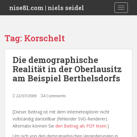
S
nise81.com | niels seidel
TOGGLE
k
i
p
t
Tag:
Korschelt
o
m
a
Die demographische
i
Realität in der Oberlausitz
n
c
am Beispiel Berthelsdorfs
o
n
t
22/07/2009
4 Comments
e
n
[Dieser Beitrag ist mit dem Internetexplorer nicht
t
vollständig darstellbar (fehlender SVG-Renderer).
Alternativ können Sie
den Beitrag als PDF lesen
.]
Um sich von den demographischen Veränderungen in