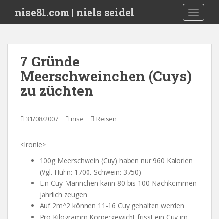
S
nise81.com | niels seidel
TOGGLE
k
i
p
t
7 Gründe
o
Meerschweinchen (Cuys)
m
a
zu züchten
i
n
c
31/08/2007
nise
Reisen
o
n
<Ironie>
t
100g Meerschwein (Cuy) haben nur 960 Kalorien
e
(Vgl. Huhn: 1700, Schwein: 3750)
n
Ein Cuy-Männchen kann 80 bis 100 Nachkommen
t
jährlich zeugen
Auf 2m^2 können 11-16 Cuy gehalten werden
Pro Kilogramm Körpergewicht frisst ein Cuy im