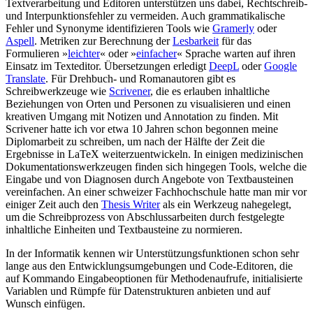
Textverarbeitung und Editoren unterstützen uns dabei, Rechtschreib-
und Interpunktionsfehler zu vermeiden. Auch grammatikalische
Fehler und Synonyme identifizieren Tools wie
Gramerly
oder
Aspell
. Metriken zur Berechnung der
Lesbarkeit
für das
Formulieren »
leichter
« oder »
einfacher
« Sprache warten auf ihren
Einsatz im Texteditor. Übersetzungen erledigt
DeepL
oder
Google
Translate
. Für Drehbuch- und Romanautoren gibt es
Schreibwerkzeuge wie
Scrivener
, die es erlauben inhaltliche
Beziehungen von Orten und Personen zu visualisieren und einen
kreativen Umgang mit Notizen und Annotation zu finden. Mit
Scrivener hatte ich vor etwa 10 Jahren schon begonnen meine
Diplomarbeit zu schreiben, um nach der Hälfte der Zeit die
Ergebnisse in LaTeX weiterzuentwickeln. In einigen medizinischen
Dokumentationswerkzeugen finden sich hingegen Tools, welche die
Eingabe und von Diagnosen durch Angebote von Textbausteinen
vereinfachen. An einer schweizer Fachhochschule hatte man mir vor
einiger Zeit auch den
Thesis Writer
als ein Werkzeug nahegelegt,
um die Schreibprozess von Abschlussarbeiten durch festgelegte
inhaltliche Einheiten und Textbausteine zu normieren.
In der Informatik kennen wir Unterstützungsfunktionen schon sehr
lange aus den Entwicklungsumgebungen und Code-Editoren, die
auf Kommando Eingabeoptionen für Methodenaufrufe, initialisierte
Variablen und Rümpfe für Datenstrukturen anbieten und auf
Wunsch einfügen.