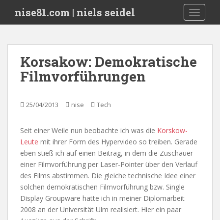
S
nise81.com | niels seidel
TOGGLE
k
i
p
t
Korsakow: Demokratische
o
Filmvorführungen
m
a
i
25/04/2013
nise
Tech
n
c
o
Seit einer Weile nun beobachte ich was die
Korskow-
n
Leute
mit ihrer Form des Hypervideo so treiben. Gerade
t
eben stieß ich auf einen Beitrag, in dem die Zuschauer
e
einer Filmvorführung per Laser-Pointer über den Verlauf
n
des Films abstimmen. Die gleiche technische Idee einer
t
solchen demokratischen Filmvorführung bzw. Single
Display Groupware hatte ich in meiner Diplomarbeit
2008 an der Universität Ulm realisiert. Hier ein paar