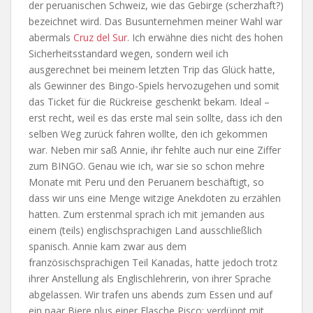
der peruanischen Schweiz, wie das Gebirge (scherzhaft?)
bezeichnet wird. Das Busunternehmen meiner Wahl war
abermals
Cruz del Sur
. Ich erwähne dies nicht des hohen
Sicherheitsstandard wegen, sondern weil ich
ausgerechnet bei meinem letzten Trip das Glück hatte,
als Gewinner des Bingo-Spiels hervozugehen und somit
das Ticket für die Rückreise geschenkt bekam. Ideal –
erst recht, weil es das erste mal sein sollte, dass ich den
selben Weg zurück fahren wollte, den ich gekommen
war. Neben mir saß Annie, ihr fehlte auch nur eine Ziffer
zum BINGO. Genau wie ich, war sie so schon mehre
Monate mit Peru und den Peruanern beschäftigt, so
dass wir uns eine Menge witzige Anekdoten zu erzählen
hatten. Zum erstenmal sprach ich mit jemanden aus
einem (teils) englischsprachigen Land ausschließlich
spanisch. Annie kam zwar aus dem
französischsprachigen Teil Kanadas, hatte jedoch trotz
ihrer Anstellung als Englischlehrerin, von ihrer Sprache
abgelassen. Wir trafen uns abends zum Essen und auf
ein paar Biere plus einer Flasche Pisco; verdünnt mit