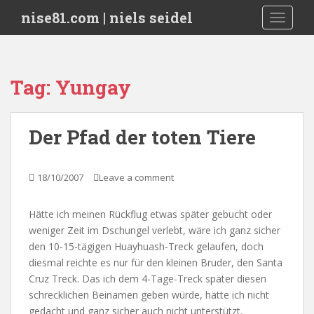
S
nise81.com | niels seidel
TOGGLE
k
i
p
t
Tag:
Yungay
o
m
a
Der Pfad der toten Tiere
i
n
c
18/10/2007
Leave a comment
o
n
Hätte ich meinen Rückflug etwas später gebucht oder
t
weniger Zeit im Dschungel verlebt, wäre ich ganz sicher
e
den 10-15-tägigen Huayhuash-Treck gelaufen, doch
n
diesmal reichte es nur für den kleinen Bruder, den Santa
t
Cruz Treck. Das ich dem 4-Tage-Treck später diesen
schrecklichen Beinamen geben würde, hätte ich nicht
gedacht und ganz sicher auch nicht unterstützt.