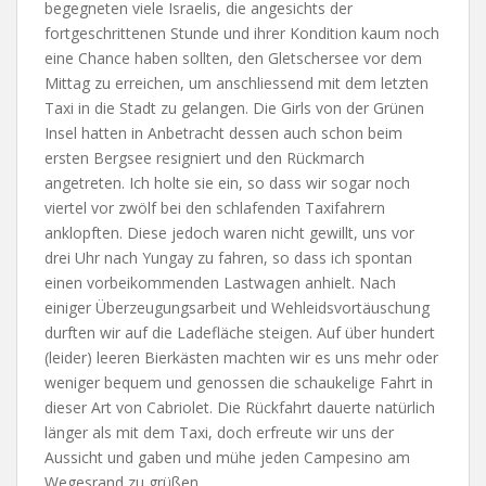
begegneten viele Israelis, die angesichts der
fortgeschrittenen Stunde und ihrer Kondition kaum noch
eine Chance haben sollten, den Gletschersee vor dem
Mittag zu erreichen, um anschliessend mit dem letzten
Taxi in die Stadt zu gelangen. Die Girls von der Grünen
Insel hatten in Anbetracht dessen auch schon beim
ersten Bergsee resigniert und den Rückmarch
angetreten. Ich holte sie ein, so dass wir sogar noch
viertel vor zwölf bei den schlafenden Taxifahrern
anklopften. Diese jedoch waren nicht gewillt, uns vor
drei Uhr nach Yungay zu fahren, so dass ich spontan
einen vorbeikommenden Lastwagen anhielt. Nach
einiger Überzeugungsarbeit und Wehleidsvortäuschung
durften wir auf die Ladefläche steigen. Auf über hundert
(leider) leeren Bierkästen machten wir es uns mehr oder
weniger bequem und genossen die schaukelige Fahrt in
dieser Art von Cabriolet. Die Rückfahrt dauerte natürlich
länger als mit dem Taxi, doch erfreute wir uns der
Aussicht und gaben und mühe jeden Campesino am
Wegesrand zu grüßen.