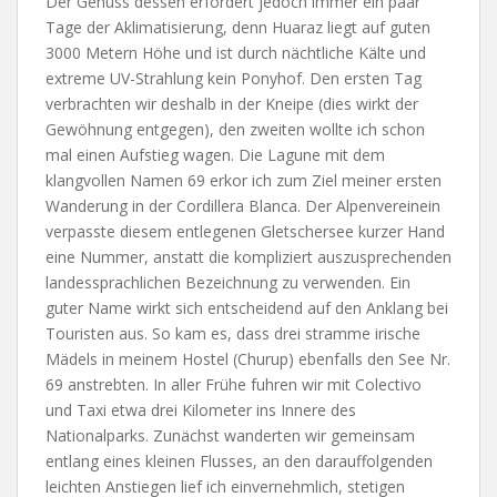
Der Genuss dessen erfordert jedoch immer ein paar
Tage der Aklimatisierung, denn Huaraz liegt auf guten
3000 Metern Höhe und ist durch nächtliche Kälte und
extreme UV-Strahlung kein Ponyhof. Den ersten Tag
verbrachten wir deshalb in der Kneipe (dies wirkt der
Gewöhnung entgegen), den zweiten wollte ich schon
mal einen Aufstieg wagen. Die Lagune mit dem
klangvollen Namen 69 erkor ich zum Ziel meiner ersten
Wanderung in der Cordillera Blanca. Der Alpenvereinein
verpasste diesem entlegenen Gletschersee kurzer Hand
eine Nummer, anstatt die kompliziert auszusprechenden
landessprachlichen Bezeichnung zu verwenden. Ein
guter Name wirkt sich entscheidend auf den Anklang bei
Touristen aus. So kam es, dass drei stramme irische
Mädels in meinem Hostel (Churup) ebenfalls den See Nr.
69 anstrebten. In aller Frühe fuhren wir mit Colectivo
und Taxi etwa drei Kilometer ins Innere des
Nationalparks. Zunächst wanderten wir gemeinsam
entlang eines kleinen Flusses, an den darauffolgenden
leichten Anstiegen lief ich einvernehmlich, stetigen