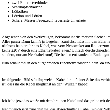
zwei Ethernetverbinder
Schrumpfschläuche
Lötkolben
Lötzinn und Lötfett
Schere, Messer Feuerzeug, feuerfeste Unterlage
Abgesehen von den Werkzeugen, bekommt ihr die meisten Sachen im 
Alles parat? Dann kann’s ja losgehen: Zunächst müsst ihr den Ethern
nächstes halbiert ihr das Kabel, was vom Netzstecker am Router zum e
keine 220V durch eine Ethernetkabel jagen.) Einfach durchschneiden.
sondern, nur am Netzkabel rum!) Die beiden entstandenen Enden gut 1
Nun schaut mal in den aufgebrochen Ethernetverbinder hinein. da sin
Im folgenden Bild seht ihr, welche Kabel ihr auf einer Seite des verbi
ist, dass ihr die Kabel möglichst an der “Wurzel” kappt:
Ich habe jetzt das weiße mit dem braunen Kabel und das grüne mit de
Nehmt euch jetzt zunächst mal das abgeschnittene Kabel, wo der Netz