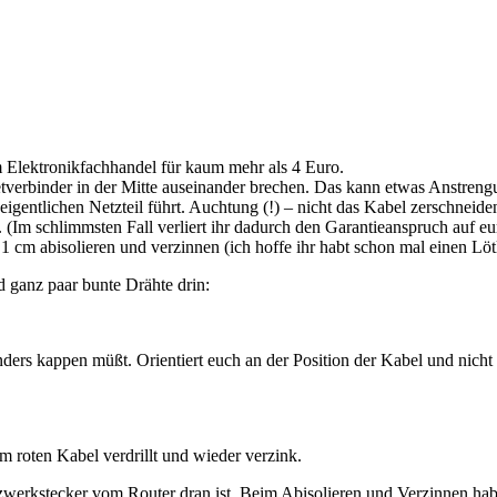
Elektronikfachhandel für kaum mehr als 4 Euro.
etverbinder in der Mitte auseinander brechen. Das kann etwas Anstreng
igentlichen Netzteil führt. Auchtung (!) – nicht das Kabel zerschneide
 (Im schlimmsten Fall verliert ihr dadurch den Garantieanspruch auf eu
 cm abisolieren und verzinnen (ich hoffe ihr habt schon mal einen Löt
d ganz paar bunte Drähte drin:
nders kappen müßt. Orientiert euch an der Position der Kabel und nicht 
m roten Kabel verdrillt und wieder verzink.
werkstecker vom Router dran ist. Beim Abisolieren und Verzinnen habt 