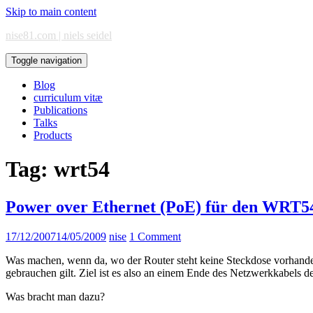
Skip to main content
nise81.com | niels seidel
Toggle navigation
Blog
curriculum vitæ
Publications
Talks
Products
Tag:
wrt54
Power over Ethernet (PoE) für den WRT5
17/12/2007
14/05/2009
nise
1 Comment
Was machen, wenn da, wo der Router steht keine Steckdose vorhanden
gebrauchen gilt. Ziel ist es also an einem Ende des Netzwerkkabels 
Was bracht man dazu?