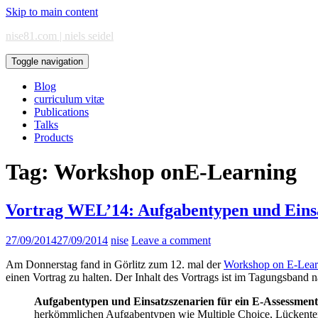
Skip to main content
nise81.com | niels seidel
Toggle navigation
Blog
curriculum vitæ
Publications
Talks
Products
Tag:
Workshop onE-Learning
Vortrag WEL’14: Aufgabentypen und Einsat
27/09/2014
27/09/2014
nise
Leave a comment
Am Donnerstag fand in Görlitz zum 12. mal der
Workshop on E-Lear
einen Vortrag zu halten. Der Inhalt des Vortrags ist im Tagungsband 
Aufgabentypen und Einsatzszenarien für ein E-Assessment
herkömmlichen Aufgabentypen wie Multiple Choice, Lückente