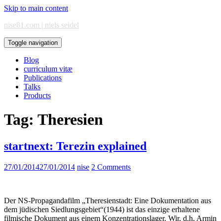
Skip to main content
nise81.com | niels seidel
Toggle navigation
Blog
curriculum vitæ
Publications
Talks
Products
Tag:
Theresien
startnext: Terezin explained
27/01/2014
27/01/2014
nise
2 Comments
Der NS-Propagandafilm „Theresienstadt: Eine Dokumentation aus
dem jüdischen Siedlungsgebiet“(1944) ist das einzige erhaltene
filmische Dokument aus einem Konzentrationslager. Wir, d.h. Armin