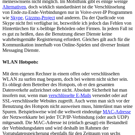
meineswissens nicht möglich. Im Mobilfunk gibt es einige wenige
Alternativen
, doch wirklich standardisiert ist die Verschlüsselung
von Ende-zu-Ende-Verbindungen nur in Voive-over-IP Programmen
wie
Skype
,
Gizzmo-Project
und anderen. Da der Quellcode von
Skype nicht frei verfügbar ist, bezweifele ich jedoch das Fehlen von
Hintertürchen für x-belibige Behörden oder Firmen. In jedem Fall ist
es gut zu heißen, dass die Benutzung dieser Dienste keine
wahrheitsgemäße Registrierung erfordert. Gleiches gilt auch für die
Kommunikation innerhalb von Online-Spielen und diverser Instant
Messaging Dienste.
WLAN Hotspots:
Mit dem eigenen Rechner in einem offen oder verschlüsselten
WLAN zu surfen mag bequem, doch bei weitem nicht sicher sein.
Es obliegt dem Betreiber des Hotspots, ob er den gesamten
Datenverkehr aufzeichnet oder nicht. Absolute Sicherheit hat man
insofern nur, wenn man
verschlüsselte E-Mails
versendet oder auf
SSL-verschlüsselte Websites zugreift. Auch wenn man sich vor der
Benutzung des Hotspots nicht ausweisen muss, hinterlässt man seine
Spuren. Beispielsweise wird die weltweit eindeutige
MAC-Adresse
der Netzwerkkarte bei jeder TCP/IP-Verbindung (oder auch UDP)
mitgesandt. Die MAC-Adresse ist (einfach gesagt) ein Bestandteil
der Verbindungsdaten und wird deshalb im Rahmen der
Vorratsdatenspeicherung ebenfalls für den Zeitraum von sechs