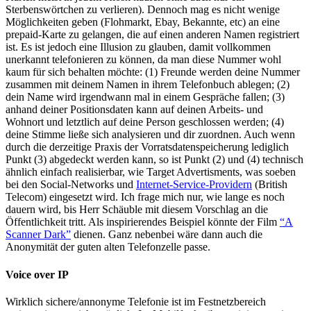
Sterbenswörtchen zu verlieren). Dennoch mag es nicht wenige
Möglichkeiten geben (Flohmarkt, Ebay, Bekannte, etc) an eine
prepaid-Karte zu gelangen, die auf einen anderen Namen registriert
ist. Es ist jedoch eine Illusion zu glauben, damit vollkommen
unerkannt telefonieren zu können, da man diese Nummer wohl
kaum für sich behalten möchte: (1) Freunde werden deine Nummer
zusammen mit deinem Namen in ihrem Telefonbuch ablegen; (2)
dein Name wird irgendwann mal in einem Gespräche fallen; (3)
anhand deiner Positionsdaten kann auf deinen Arbeits- und
Wohnort und letztlich auf deine Person geschlossen werden; (4)
deine Stimme ließe sich analysieren und dir zuordnen. Auch wenn
durch die derzeitige Praxis der Vorratsdatenspeicherung lediglich
Punkt (3) abgedeckt werden kann, so ist Punkt (2) und (4) technisch
ähnlich einfach realisierbar, wie Target Advertisments, was soeben
bei den Social-Networks und
Internet-Service-Providern
(British
Telecom) eingesetzt wird. Ich frage mich nur, wie lange es noch
dauern wird, bis Herr Schäuble mit diesem Vorschlag an die
Öffentlichkeit tritt. Als inspirierendes Beispiel könnte der Film
“A
Scanner Dark”
dienen. Ganz nebenbei wäre dann auch die
Anonymität der guten alten Telefonzelle passe.
Voice over IP
Wirklich sichere/annonyme Telefonie ist im Festnetzbereich