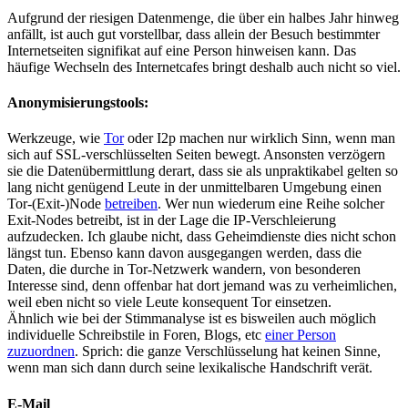
Aufgrund der riesigen Datenmenge, die über ein halbes Jahr hinweg
anfällt, ist auch gut vorstellbar, dass allein der Besuch bestimmter
Internetseiten signifikat auf eine Person hinweisen kann. Das
häufige Wechseln des Internetcafes bringt deshalb auch nicht so viel.
Anonymisierungstools:
Werkzeuge, wie
Tor
oder I2p machen nur wirklich Sinn, wenn man
sich auf SSL-verschlüsselten Seiten bewegt. Ansonsten verzögern
sie die Datenübermittlung derart, dass sie als unpraktikabel gelten so
lang nicht genügend Leute in der unmittelbaren Umgebung einen
Tor-(Exit-)Node
betreiben
. Wer nun wiederum eine Reihe solcher
Exit-Nodes betreibt, ist in der Lage die IP-Verschleierung
aufzudecken. Ich glaube nicht, dass Geheimdienste dies nicht schon
längst tun. Ebenso kann davon ausgegangen werden, dass die
Daten, die durche in Tor-Netzwerk wandern, von besonderen
Interesse sind, denn offenbar hat dort jemand was zu verheimlichen,
weil eben nicht so viele Leute konsequent Tor einsetzen.
Ähnlich wie bei der Stimmanalyse ist es bisweilen auch möglich
individuelle Schreibstile in Foren, Blogs, etc
einer Person
zuzuordnen
. Sprich: die ganze Verschlüsselung hat keinen Sinne,
wenn man sich dann durch seine lexikalische Handschrift verät.
E-Mail