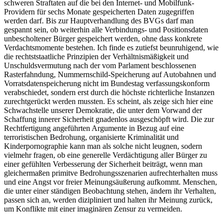
schweren Straftaten auf die bei den Internet- und Mobilfunk-
Providern für sechs Monate gespeicherten Daten zugegriffen
werden darf. Bis zur Hauptverhandlung des BVGs darf man
gespannt sein, ob weiterhin alle Verbindungs- und Positionsdaten
unbescholtener Bürger gespeichert werden, ohne dass konkrete
Verdachtsmomente bestehen. Ich finde es zutiefst beunruhigend, wie
die rechtststaatliche Prinzipien der Verhältnismäßigkeit und
Unschuldsvermutung nach der vom Parlament beschlossenen
Rasterfahndung, Nummernschild-Speicherung auf Autobahnen und
Vorratsdatenspeicherung nicht im Bundestag verfassungskonform
verabschiedet, sondern erst durch die höchste richterliche Instanzen
zurechtgerückt werden mussten. Es scheint, als zeige sich hier eine
Schwachstelle unserer Demokratie, die unter dem Vorwand der
Schaffung innerer Sicherheit gnadenlos ausgeschöpft wird. Die zur
Rechtfertigung angeführten Argumente in Bezug auf eine
terroristischen Bedrohung, organisierte Kriminalität und
Kinderpornographie kann man als solche nicht leugnen, sodern
vielmehr fragen, ob eine generelle Verdächtigung aller Bürger zu
einer gefühlten Verbesserung der Sicherheit beiträgt, wenn man
gleichermaßen primitve Bedrohungsszenarien aufrechterhalten muss
und eine Angst vor freier Meinungsäußerung aufkommt. Menschen,
die unter einer ständigen Beobachtung stehen, ändern ihr Verhalten,
passen sich an, werden dizipliniert und halten ihr Meinung zurück,
um Konflikte mit einer imaginären Zensur zu vermeiden.