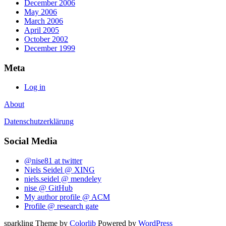
December 2006
May 2006
March 2006
April 2005
October 2002
December 1999
Meta
Log in
About
Datenschutzerklärung
Social Media
@nise81 at twitter
Niels Seidel @ XING
niels.seidel @ mendeley
nise @ GitHub
My author profile @ ACM
Profile @ research gate
sparkling Theme by
Colorlib
Powered by
WordPress