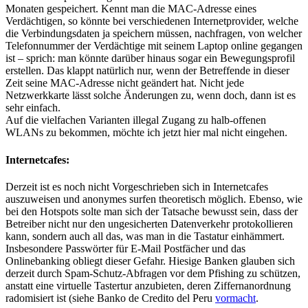
Monaten gespeichert. Kennt man die MAC-Adresse eines
Verdächtigen, so könnte bei verschiedenen Internetprovider, welche
die Verbindungsdaten ja speichern müssen, nachfragen, von welcher
Telefonnummer der Verdächtige mit seinem Laptop online gegangen
ist – sprich: man könnte darüber hinaus sogar ein Bewegungsprofil
erstellen. Das klappt natürlich nur, wenn der Betreffende in dieser
Zeit seine MAC-Adresse nicht geändert hat. Nicht jede
Netzwerkkarte lässt solche Änderungen zu, wenn doch, dann ist es
sehr einfach.
Auf die vielfachen Varianten illegal Zugang zu halb-offenen
WLANs zu bekommen, möchte ich jetzt hier mal nicht eingehen.
Internetcafes:
Derzeit ist es noch nicht Vorgeschrieben sich in Internetcafes
auszuweisen und anonymes surfen theoretisch möglich. Ebenso, wie
bei den Hotspots solte man sich der Tatsache bewusst sein, dass der
Betreiber nicht nur den ungesicherten Datenverkehr protokollieren
kann, sondern auch all das, was man in die Tastatur einhämmert.
Insbesondere Passwörter für E-Mail Postfächer und das
Onlinebanking obliegt dieser Gefahr. Hiesige Banken glauben sich
derzeit durch Spam-Schutz-Abfragen vor dem Pfishing zu schützen,
anstatt eine virtuelle Tastertur anzubieten, deren Ziffernanordnung
radomisiert ist (siehe Banko de Credito del Peru
vormacht
.