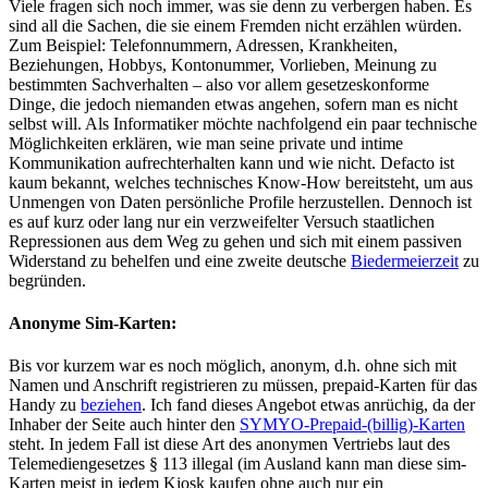
Viele fragen sich noch immer, was sie denn zu verbergen haben. Es
sind all die Sachen, die sie einem Fremden nicht erzählen würden.
Zum Beispiel: Telefonnummern, Adressen, Krankheiten,
Beziehungen, Hobbys, Kontonummer, Vorlieben, Meinung zu
bestimmten Sachverhalten – also vor allem gesetzeskonforme
Dinge, die jedoch niemanden etwas angehen, sofern man es nicht
selbst will. Als Informatiker möchte nachfolgend ein paar technische
Möglichkeiten erklären, wie man seine private und intime
Kommunikation aufrechterhalten kann und wie nicht. Defacto ist
kaum bekannt, welches technisches Know-How bereitsteht, um aus
Unmengen von Daten persönliche Profile herzustellen. Dennoch ist
es auf kurz oder lang nur ein verzweifelter Versuch staatlichen
Repressionen aus dem Weg zu gehen und sich mit einem passiven
Widerstand zu behelfen und eine zweite deutsche
Biedermeierzeit
zu
begründen.
Anonyme Sim-Karten:
Bis vor kurzem war es noch möglich, anonym, d.h. ohne sich mit
Namen und Anschrift registrieren zu müssen, prepaid-Karten für das
Handy zu
beziehen
. Ich fand dieses Angebot etwas anrüchig, da der
Inhaber der Seite auch hinter den
SYMYO-Prepaid-(billig)-Karten
steht. In jedem Fall ist diese Art des anonymen Vertriebs laut des
Telemediengesetzes § 113 illegal (im Ausland kann man diese sim-
Karten meist in jedem Kiosk kaufen ohne auch nur ein