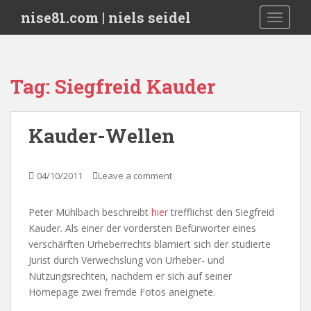
S
nise81.com | niels seidel
TOGGLE
k
i
p
t
Tag:
Siegfreid Kauder
o
m
a
Kauder-Wellen
i
n
c
04/10/2011
Leave a comment
o
n
Peter Mühlbach beschreibt
hier
trefflichst den Siegfreid
t
Kauder. Als einer der vordersten Befürworter eines
e
verschärften Urheberrechts blamiert sich der studierte
n
Jurist durch Verwechslung von Urheber- und
t
Nutzungsrechten, nachdem er sich auf seiner
Homepage zwei fremde Fotos aneignete.