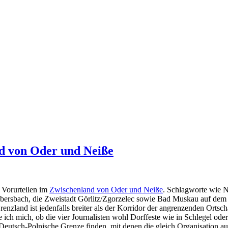
nd von Oder und Neiße
 Vorurteilen im
Zwischenland von Oder und Neiße
. Schlagworte wie N
d Ebersbach, die Zweistadt Görlitz/Zgorzelec sowie Bad Muskau auf dem
enzland ist jedenfalls breiter als der Korridor der angrenzenden Orts
 ich mich, ob die vier Journalisten wohl Dorffeste wie in Schlegel ode
eutsch-Polnische Grenze finden, mit denen die gleich Organisation auf