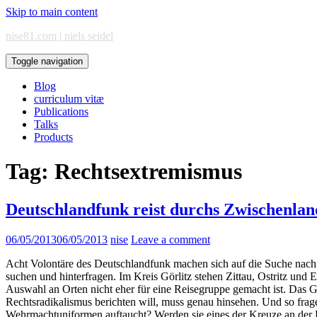
Skip to main content
nise81.com | niels seidel
Toggle navigation
Blog
curriculum vitæ
Publications
Talks
Products
Tag:
Rechtsextremismus
Deutschlandfunk reist durchs Zwischenla
06/05/2013
06/05/2013
nise
Leave a comment
Acht Volontäre des Deutschlandfunk machen sich auf die Suche nach
suchen und hinterfragen. Im Kreis Görlitz stehen Zittau, Ostritz un
Auswahl an Orten nicht eher für eine Reisegruppe gemacht ist. Das Gr
Rechtsradikalismus berichten will, muss genau hinsehen. Und so frage
Wehrmachtuniformen auftaucht? Werden sie eines der Kreuze an der D