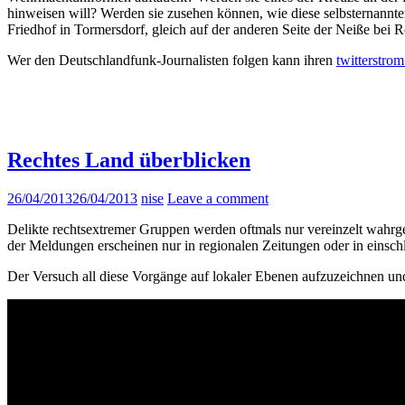
hinweisen will? Werden sie zusehen können, wie diese selbsternannte
Friedhof in Tormersdorf, gleich auf der anderen Seite der Neiße bei
Wer den Deutschlandfunk-Journalisten folgen kann ihren
twitterstro
Rechtes Land überblicken
26/04/2013
26/04/2013
nise
Leave a comment
Delikte rechtsextremer Gruppen werden oftmals nur vereinzelt wahr
der Meldungen erscheinen nur in regionalen Zeitungen oder in einsch
Der Versuch all diese Vorgänge auf lokaler Ebenen aufzuzeichnen und