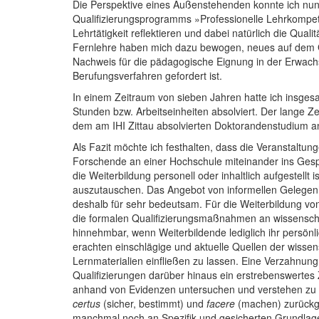
Die Perspektive eines Außenstehenden konnte ich nun
Qualifizierungsprogramms »Professionelle Lehrkompete
Lehrtätigkeit reflektieren und dabei natürlich die Qua
Fernlehre haben mich dazu bewogen, neues auf dem Geb
Nachweis für die pädagogische Eignung in der Erwac
Berufungsverfahren gefordert ist.
In einem Zeitraum von sieben Jahren hatte ich insg
Stunden bzw. Arbeitseinheiten absolviert. Der lange Z
dem am IHI Zittau absolvierten Doktorandenstudium a
Als Fazit möchte ich festhalten, dass die Veranstaltu
Forschende an einer Hochschule miteinander ins Gesp
die Weiterbildung personell oder inhaltlich aufgestell
auszutauschen. Das Angebot von informellen Gelegenhe
deshalb für sehr bedeutsam. Für die Weiterbildung v
die formalen Qualifizierungsmaßnahmen an wissenschaf
hinnehmbar, wenn Weiterbildende lediglich ihr persönl
erachten einschlägige und aktuelle Quellen der wissensc
Lernmaterialien einfließen zu lassen. Eine Verzahnu
Qualifizierungen darüber hinaus ein erstrebenswertes
anhand von Evidenzen untersuchen und verstehen zu kö
certus
(sicher, bestimmt) und
facere
(machen) zurückgeh
manchmal noch an Spezifik und gesicherten Grundlage