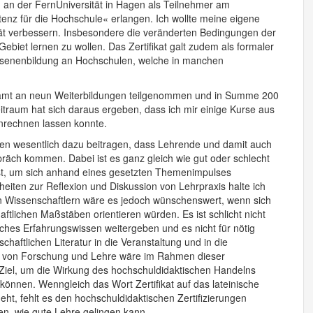
 an der FernUniversität in Hagen als Teilnehmer am
nz für die Hochschule« erlangen. Ich wollte meine eigene
lität verbessern. Insbesondere die veränderten Bedingungen der
iet lernen zu wollen. Das Zertifikat galt zudem als formaler
hsenenbildung an Hochschulen, welche in manchen
esamt an neun Weiterbildungen teilgenommen und in Summe 200
eitraum hat sich daraus ergeben, dass ich mir einige Kurse aus
nrechnen lassen konnte.
ngen wesentlich dazu beitragen, dass Lehrende und damit auch
räch kommen. Dabei ist es ganz gleich wie gut oder schlecht
t ist, um sich anhand eines gesetzten Themenimpulses
iten zur Reflexion und Diskussion von Lehrpraxis halte ich
on Wissenschaftlern wäre es jedoch wünschenswert, wenn sich
tlichen Maßstäben orientieren würden. Es ist schlicht nicht
iches Erfahrungswissen weitergeben und es nicht für nötig
haftlichen Literatur in die Veranstaltung und in die
ng von Forschung und Lehre wäre im Rahmen dieser
 Ziel, um die Wirkung des hochschuldidaktischen Handelns
nnen. Wenngleich das Wort Zertifikat auf das lateinische
t, fehlt es den hochschuldidaktischen Zertifizierungen
n, wie gute Lehre gelingen kann.