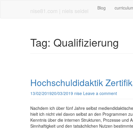
Skip
Blog
curriculu
to
nise81.com | niels seidel
main
content
Tag:
Qualifizierung
Hochschuldidaktik Zertifi
13/02/2019
20/03/2019
nise
Leave a comment
Nachdem ich über fünf Jahre selbst mediendidaktische
hielt ich nicht viel davon selbst an den Programmen z
Kenntnis über die internen Strukturen, Prozesse und 
Sinnhaftigkeit und den tatsächlichen Nutzen bestimm