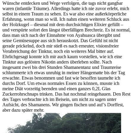
Wünsche entdecken und Wege verfolgen, die tags nicht gangbar
waren (infantile Träume). Allerdings hatte ich nie zuvor erlebt, mich
selbst in einem Traum zu sehen. Es war also eine außerkörperliche
Erfahrung, wenn man so will. Ich nahm einen weiteren Schluck aus
der Holzkugel – diesmal mit dem durchsichtigen Elixier gefüllt –
und verspürte sofort den längst überfälligen Brechreiz. Es ist normal,
dass man sich nach der Einnahme von Ayahuasca übergibt und
seine Gemüsesuppe aus sich herauskotzt. Das Gefühl ist nicht
gerade prickelnd, doch mir stieß es nach erneuter, visionsfreier
Verabreichung der Tinktur, noch ein weiteres Mal bitter auf.
Ehrlichgesagt konnte ich mir auch kaum vorstellen, wie ich eine
Tinktur aus gelösten Nikotin anders überleben sollte. Nach
insgesamt zwei bis drei Stunden Shamanentanz und Traumreise
schlummerte ich etwas unruhig in meiner Hängematte bis der Tag
erwachte. Etwas benommen und fast wie besoffen taumelte ich
durchs Dorf. Um etwas normales Essen zu können, musste ich
meine Diät vorzeitig beenden und einen ganzes 0,2L Glas
Zuckerrohrschnaps trinken. Das hat nochmal reingehauen. Den Rest
des Tages verbrachte ich im Beisein, um nicht zu sagen unter
Aufsicht, des Shamanens. Wir gingen fischen und auf’s Dorffest,
aber dazu später mehr.