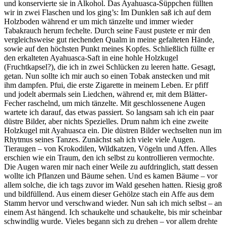
und konservierte sie in Alkohol. Das Ayahuasca-Süppchen füllten
wir in zwei Flaschen und los ging’s: Im Dunklen saß ich auf dem
Holzboden während er um mich tänzelte und immer wieder
Tabakrauch herum fechelte. Durch seine Faust pustete er mir den
vergleichsweise gut riechenden Qualm in meine gefalteten Hände,
sowie auf den höchsten Punkt meines Kopfes. Schließlich füllte er
den erkalteten Ayahuasca-Saft in eine hohle Holzkugel
(Fruchtkapsel?), die ich in zwei Schlücken zu leeren hatte. Gesagt,
getan. Nun sollte ich mir auch so einen Tobak anstecken und mit
ihm dampfen. Pfui, die erste Zigarette in meinem Leben. Er pfiff
und jodelt abermals sein Liedchen, während er, mit dem Blätter-
Fecher raschelnd, um mich tänzelte. Mit geschlossenene Augen
wartete ich darauf, das etwas passiert. So langsam sah ich ein paar
düstre Bilder, aber nichts Spezielles. Drum nahm ich eine zweite
Holzkugel mit Ayahuasca ein. Die düstren Bilder wechselten nun im
Rhytmus seines Tanzes. Zunächst sah ich viele viele Augen.
Tieraugen – von Krokodilen, Wildkatzen, Vögeln und Affen. Alles
erschien wie ein Traum, den ich selbst zu kontrollieren vermochte.
Die Augen waren mir nach einer Weile zu aufdringlich, statt dessen
wollte ich Pflanzen und Bäume sehen. Und es kamen Bäume – vor
allem solche, die ich tags zuvor im Wald gesehen hatten. Riesig groß
und bildfüllend. Aus einem dieser Gehölze stach ein Affe aus dem
Stamm hervor und verschwand wieder. Nun sah ich mich selbst – an
einem Ast hängend. Ich schaukelte und schaukelte, bis mir scheinbar
schwindlig wurde. Vieles begann sich zu drehen – vor allem drehte