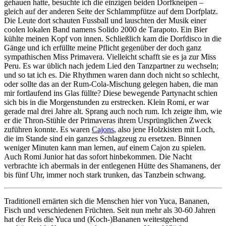
gehauen hatte, besuchte ich die einzigen beiden Dorfkneipen –
gleich auf der anderen Seite der Schlammpfütze auf dem Dorfplatz.
Die Leute dort schauten Fussball und lauschten der Musik einer
coolen lokalen Band namens Solido 2000 de Tarapoto. Ein Bier
kühlte meinen Kopf von innen. Schließlich kam die Dorfdisco in die
Gänge und ich erfüllte meine Pflicht gegenüber der doch ganz
sympathischen Miss Primavera. Vielleicht schafft sie es ja zur Miss
Peru. Es war üblich nach jedem Lied den Tanzpartner zu wechseln;
und so tat ich es. Die Rhythmen waren dann doch nicht so schlecht,
oder sollte das an der Rum-Cola-Mischung gelegen haben, die man
mir fortlaufend ins Glas füllte? Diese bewegende Partynacht schien
sich bis in die Morgenstunden zu erstrecken. Klein Romi, er war
gerade mal drei Jahre alt. Sprang auch noch rum. Ich zeigte ihm, wie
er die Thron-Stühle der Primaveras ihrem Ursprünglichen Zweck
zuführen konnte. Es waren
Cajons
, also jene Holzkisten mit Loch,
die im Stande sind ein ganzes Schlagzeug zu ersetzen. Binnen
weniger Minuten kann man lernen, auf einem Cajon zu spielen.
Auch Romi Junior hat das sofort hinbekommen. Die Nacht
verbrachte ich abermals in der entlegenen Hütte des Shamanens, der
bis fünf Uhr, immer noch stark trunken, das Tanzbein schwang.
Traditionell ernärten sich die Menschen hier von Yuca, Bananen,
Fisch und verschiedenen Früchten. Seit nun mehr als 30-60 Jahren
hat der Reis die Yuca und (Koch-)Bananen weitestgehend