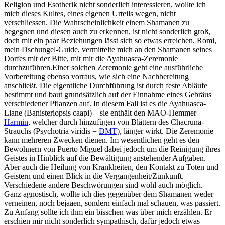
Religion und Esotherik nicht sonderlich interessieren, wollte ich
mich dieses Kultes, eines eigenen Urteils wegen, nicht
verschliessen. Die Wahrscheinlichkeit einem Shamanen zu
begegnen und diesen auch zu erkennen, ist nicht sonderlich groß,
doch mit ein paar Beziehungen lässt sich so etwas erreichen. Romi,
mein Dschungel-Guide, vermittelte mich an den Shamanen seines
Dorfes mit der Bitte, mit mir die Ayahuasca-Zeremonie
durchzuführen.Einer solchen Zeremonie geht eine ausführliche
Vorbereitung ebenso vorraus, wie sich eine Nachbereitung
anschließt. Die eigentliche Durchführung ist durch feste Abläufe
bestimmt und baut grundsätzlich auf der Einnahme eines Gebräus
verschiedener Pflanzen auf. In diesem Fall ist es die Ayahuasca-
Liane (Banisteriopsis caapi) – sie enthält den MAO-Hemmer
Harmin
, welcher durch hinzufügen von Blättern des Chacruna-
Strauchs (Psychotria viridis =
DMT
), länger wirkt. Die Zeremonie
kann mehreren Zwecken dienen. Im wesentlichen geht es den
Bewohnern von Puerto Miguel dabei jedoch um die Reinigung ihres
Geistes in Hinblick auf die Bewältigung anstehender Aufgaben.
Aber auch die Heilung von Krankheiten, den Kontakt zu Toten und
Geistern und einen Blick in die Vergangenheit/Zunkunft.
Verschiedene andere Beschwörungen sind wohl auch möglich.
Ganz agnostisch, wollte ich dies gegenüber dem Shamanen weder
verneinen, noch bejaaen, sondern einfach mal schauen, was passiert.
Zu Anfang sollte ich ihm ein bisschen was über mich erzählen. Er
erschien mir nicht sonderlich sympathisch, dafür jedoch etwas