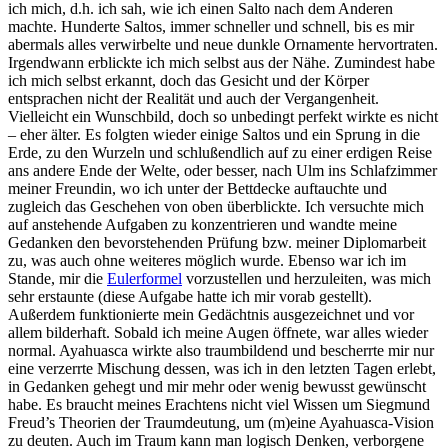
ich mich, d.h. ich sah, wie ich einen Salto nach dem Anderen
machte. Hunderte Saltos, immer schneller und schnell, bis es mir
abermals alles verwirbelte und neue dunkle Ornamente hervortraten.
Irgendwann erblickte ich mich selbst aus der Nähe. Zumindest habe
ich mich selbst erkannt, doch das Gesicht und der Körper
entsprachen nicht der Realität und auch der Vergangenheit.
Vielleicht ein Wunschbild, doch so unbedingt perfekt wirkte es nicht
– eher älter. Es folgten wieder einige Saltos und ein Sprung in die
Erde, zu den Wurzeln und schlußendlich auf zu einer erdigen Reise
ans andere Ende der Welte, oder besser, nach Ulm ins Schlafzimmer
meiner Freundin, wo ich unter der Bettdecke auftauchte und
zugleich das Geschehen von oben überblickte. Ich versuchte mich
auf anstehende Aufgaben zu konzentrieren und wandte meine
Gedanken den bevorstehenden Prüfung bzw. meiner Diplomarbeit
zu, was auch ohne weiteres möglich wurde. Ebenso war ich im
Stande, mir die
Eulerformel
vorzustellen und herzuleiten, was mich
sehr erstaunte (diese Aufgabe hatte ich mir vorab gestellt).
Außerdem funktionierte mein Gedächtnis ausgezeichnet und vor
allem bilderhaft. Sobald ich meine Augen öffnete, war alles wieder
normal. Ayahuasca wirkte also traumbildend und bescherrte mir nur
eine verzerrte Mischung dessen, was ich in den letzten Tagen erlebt,
in Gedanken gehegt und mir mehr oder wenig bewusst gewünscht
habe. Es braucht meines Erachtens nicht viel Wissen um Siegmund
Freud’s Theorien der Traumdeutung, um (m)eine Ayahuasca-Vision
zu deuten. Auch im Traum kann man logisch Denken, verborgene