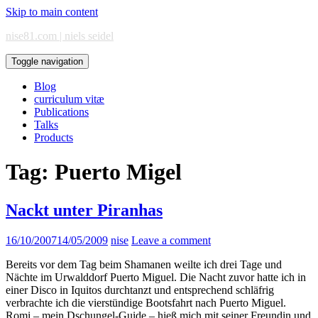
Skip to main content
nise81.com | niels seidel
Toggle navigation
Blog
curriculum vitæ
Publications
Talks
Products
Tag:
Puerto Migel
Nackt unter Piranhas
16/10/2007
14/05/2009
nise
Leave a comment
Bereits vor dem Tag beim Shamanen weilte ich drei Tage und
Nächte im Urwalddorf Puerto Miguel. Die Nacht zuvor hatte ich in
einer Disco in Iquitos durchtanzt und entsprechend schläfrig
verbrachte ich die vierstündige Bootsfahrt nach Puerto Miguel.
Romi – mein Dschungel-Guide – hieß mich mit seiner Freundin und