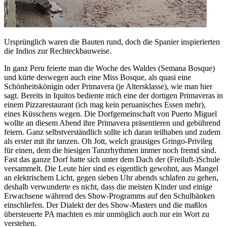
Ursprünglich waren die Bauten rund, doch die Spanier inspierierten
die Indios zur Rechteckbauweise.
In ganz Peru feierte man die Woche des Waldes (Semana Bosque)
und kürte deswegen auch eine Miss Bosque, als quasi eine
Schönheitskönigin oder Primavera (je Altersklasse), wie man hier
sagt. Bereits in Iquitos bediente mich eine der dortigen Primaveras in
einem Pizzarestaurant (ich mag kein peruanisches Essen mehr),
eines Küsschens wegen. Die Dorfgemeinschaft von Puerto Miguel
wollte an diesem Abend ihre Primavera präsentieren und gebührend
feiern. Ganz selbstverständlich sollte ich daran teilhaben und zudem
als erster mit ihr tanzen. Oh Jott, welch grausiges Gringo-Privileg
für einen, dem die hiesigen Tanzrhythmen immer noch fremd sind.
Fast das ganze Dorf hatte sich unter dem Dach der (Freiluft-)Schule
versammelt. Die Leute hier sind es eigentlich gewohnt, aus Mangel
an elektrischem Licht, gegen sieben Uhr abends schlafen zu gehen,
deshalb verwunderte es nicht, dass die meisten Kinder und einige
Erwachsene während des Show-Programms auf den Schulbänken
einschliefen. Der Dialekt der des Show-Masters und die maßlos
übersteuerte PA machten es mir unmöglich auch nur ein Wort zu
verstehen.