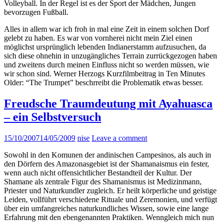
Volleyball. In der Regel ist es der Sport der Mädchen, Jungen
bevorzugen Fußball.
Alles in allem war ich froh in mal eine Zeit in einem solchen Dorf
gelebt zu haben. Es war von vornherei nicht mein Ziel einen
möglichst ursprünglich lebenden Indianerstamm aufzusuchen, da
sich diese ohnehin in unzugängliches Terrain zurrückgezogen haben
und zweitens durch meinen Einfluss nicht so werden müssen, wie
wir schon sind. Werner Herzogs Kurzfilmbeitrag in Ten Minutes
Older: “The Trumpet” beschrreibt die Problematik etwas besser.
Freudsche Traumdeutung mit Ayahuasca
– ein Selbstversuch
15/10/2007
14/05/2009
nise
Leave a comment
Sowohl in den Komunen der andinischen Campesinos, als auch in
den Dörfern des Amazonasgebiet ist der Shamanaismus ein fester,
wenn auch nicht offensichtlicher Bestandteil der Kultur. Der
Shamane als zentrale Figur des Shamanismus ist Medizinmann,
Priester und Naturkundler zugleich. Er heilt körperliche und geistige
Leiden, vollführt verschiedene Rituale und Zeremonien, und verfügt
über ein umfangreiches naturkundliches Wissen, sowie eine lange
Erfahrung mit den ebengenannten Praktiken. Wenngleich mich nun