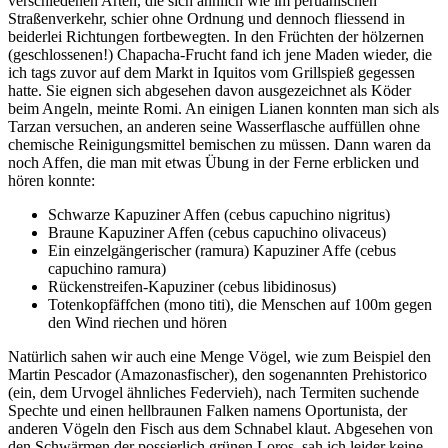
verschiedenen Arten, die sich ähnlich wie im peruanischen
Straßenverkehr, schier ohne Ordnung und dennoch fliessend in
beiderlei Richtungen fortbewegten. In den Früchten der hölzernen
(geschlossenen!) Chapacha-Frucht fand ich jene Maden wieder, die
ich tags zuvor auf dem Markt in Iquitos vom Grillspieß gegessen
hatte. Sie eignen sich abgesehen davon ausgezeichnet als Köder
beim Angeln, meinte Romi. An einigen Lianen konnten man sich als
Tarzan versuchen, an anderen seine Wasserflasche auffüllen ohne
chemische Reinigungsmittel bemischen zu müssen. Dann waren da
noch Affen, die man mit etwas Übung in der Ferne erblicken und
hören konnte:
Schwarze Kapuziner Affen (cebus capuchino nigritus)
Braune Kapuziner Affen (cebus capuchino olivaceus)
Ein einzelgängerischer (ramura) Kapuziner Affe (cebus
capuchino ramura)
Rückenstreifen-Kapuziner (cebus libidinosus)
Totenkopfäffchen (mono titi), die Menschen auf 100m gegen
den Wind riechen und hören
Natürlich sahen wir auch eine Menge Vögel, wie zum Beispiel den
Martin Pescador (Amazonasfischer), den sogenannten Prehistorico
(ein, dem Urvogel ähnliches Federvieh), nach Termiten suchende
Spechte und einen hellbraunen Falken namens Oportunista, der
anderen Vögeln den Fisch aus dem Schnabel klaut. Abgesehen von
den Schwärmen der possierlich grünen Loros, sah ich leider keine