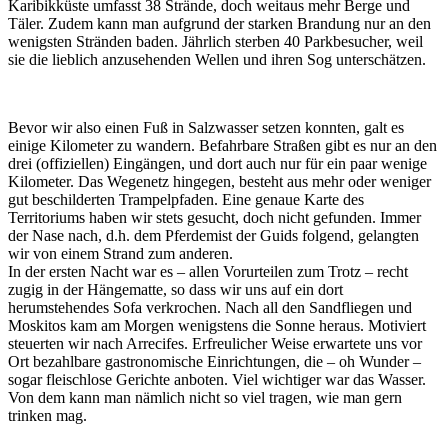
Karibikküste umfasst 38 Strände, doch weitaus mehr Berge und
Täler. Zudem kann man aufgrund der starken Brandung nur an den
wenigsten Stränden baden. Jährlich sterben 40 Parkbesucher, weil
sie die lieblich anzusehenden Wellen und ihren Sog unterschätzen.
Bevor wir also einen Fuß in Salzwasser setzen konnten, galt es
einige Kilometer zu wandern. Befahrbare Straßen gibt es nur an den
drei (offiziellen) Eingängen, und dort auch nur für ein paar wenige
Kilometer. Das Wegenetz hingegen, besteht aus mehr oder weniger
gut beschilderten Trampelpfaden. Eine genaue Karte des
Territoriums haben wir stets gesucht, doch nicht gefunden. Immer
der Nase nach, d.h. dem Pferdemist der Guids folgend, gelangten
wir von einem Strand zum anderen.
In der ersten Nacht war es – allen Vorurteilen zum Trotz – recht
zugig in der Hängematte, so dass wir uns auf ein dort
herumstehendes Sofa verkrochen. Nach all den Sandfliegen und
Moskitos kam am Morgen wenigstens die Sonne heraus. Motiviert
steuerten wir nach Arrecifes. Erfreulicher Weise erwartete uns vor
Ort bezahlbare gastronomische Einrichtungen, die – oh Wunder –
sogar fleischlose Gerichte anboten. Viel wichtiger war das Wasser.
Von dem kann man nämlich nicht so viel tragen, wie man gern
trinken mag.