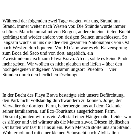
Während der folgenden zwei Tage wagten wir uns, Strand um
Strand, immer weiter nach Westen vor. Die Strände wurde immer
schöner. Manche umrahmt von Bergen, andere in einer tiefen Bucht
gedrängt und wieder andere von riesigen Steinen umschlossen. So
langsam wuchs in uns die Idee den gesamten Nationalpark von Ost
nach West zu durchqueren. Von El Cabo war es ein Katzensprung
zum Boca del Saco und von dort, angeblich, ein
Zweistundenmarsch zum Playa Brava. Ab da, sollte es keine Pfade
mehr geben. Wir wollten es nicht glauben und liefen – über den
hochgelegenen indigenen Versammlungsort ¨Pueblito¨ – vier
Stunden durch den herrlichen Dschungel.
In der Bucht des Playa Brava bestätigte sich unsere Befürchtung,
den Park nicht vollständig durchwandern zu können. Jorge, der
Verwalter der dortigen Farm, beherbergte uns auf dem Gelände
seiner familiäreren, auf Eco-Tourismus ausgerichteten Farm.
Diesmal gönnten wir uns ein Zelt statt einer Hängematte. Leider war
es siffiger und viel wärmer als die Matten zuvor. Diesen idyllischen
Ort hatten wir fast für uns allein. Kein Mensch störte uns am Strand.
Wohl erholt und mit einer kleinen Sehnsucht nach Zivilisation