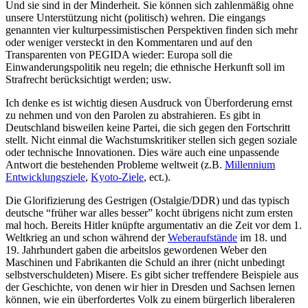
Und sie sind in der Minderheit. Sie können sich zahlenmäßig ohne
unsere Unterstützung nicht (politisch) wehren. Die eingangs
genannten vier kulturpessimistischen Perspektiven finden sich mehr
oder weniger versteckt in den Kommentaren und auf den
Transparenten von PEGIDA wieder: Europa soll die
Einwanderungspolitik neu regeln; die ethnische Herkunft soll im
Strafrecht berücksichtigt werden; usw.
Ich denke es ist wichtig diesen Ausdruck von Überforderung ernst
zu nehmen und von den Parolen zu abstrahieren. Es gibt in
Deutschland bisweilen keine Partei, die sich gegen den Fortschritt
stellt. Nicht einmal die Wachstumskritiker stellen sich gegen soziale
oder technische Innovationen. Dies wäre auch eine unpassende
Antwort die bestehenden Probleme weltweit (z.B.
Millennium
Entwicklungsziele
,
Kyoto-Ziele
, ect.).
Die Glorifizierung des Gestrigen (Ostalgie/DDR) und das typisch
deutsche “früher war alles besser” kocht übrigens nicht zum ersten
mal hoch. Bereits Hitler knüpfte argumentativ an die Zeit vor dem 1.
Weltkrieg an und schon während der
Weberaufstände
im 18. und
19. Jahrhundert gaben die arbeitslos gewordenen Weber den
Maschinen und Fabrikanten die Schuld an ihrer (nicht unbedingt
selbstverschuldeten) Misere. Es gibt sicher treffendere Beispiele aus
der Geschichte, von denen wir hier in Dresden und Sachsen lernen
können, wie ein überfordertes Volk zu einem bürgerlich liberaleren