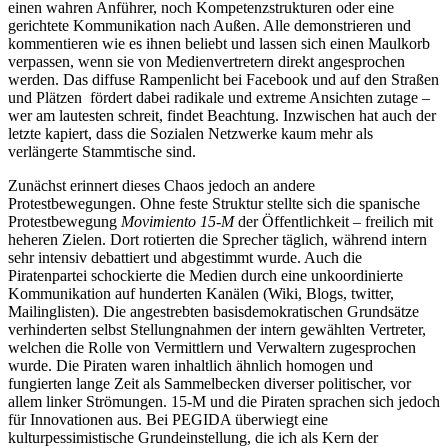
einen wahren Anführer, noch Kompetenzstrukturen oder eine
gerichtete Kommunikation nach Außen. Alle demonstrieren und
kommentieren wie es ihnen beliebt und lassen sich einen Maulkorb
verpassen, wenn sie von Medienvertretern direkt angesprochen
werden. Das diffuse Rampenlicht bei Facebook und auf den Straßen
und Plätzen fördert dabei radikale und extreme Ansichten zutage –
wer am lautesten schreit, findet Beachtung. Inzwischen hat auch der
letzte kapiert, dass die Sozialen Netzwerke kaum mehr als
verlängerte Stammtische sind.
Zunächst erinnert dieses Chaos jedoch an andere
Protestbewegungen. Ohne feste Struktur stellte sich die spanische
Protestbewegung
Movimiento 15-M
der Öffentlichkeit – freilich mit
heheren Zielen. Dort rotierten die Sprecher täglich, während intern
sehr intensiv debattiert und abgestimmt wurde. Auch die
Piratenpartei schockierte die Medien durch eine unkoordinierte
Kommunikation auf hunderten Kanälen (Wiki, Blogs, twitter,
Mailinglisten). Die angestrebten basisdemokratischen Grundsätze
verhinderten selbst Stellungnahmen der intern gewählten Vertreter,
welchen die Rolle von Vermittlern und Verwaltern zugesprochen
wurde. Die Piraten waren inhaltlich ähnlich homogen und
fungierten lange Zeit als Sammelbecken diverser politischer, vor
allem linker Strömungen. 15-M und die Piraten sprachen sich jedoch
für Innovationen aus. Bei PEGIDA überwiegt eine
kulturpessimistische Grundeinstellung, die ich als Kern der